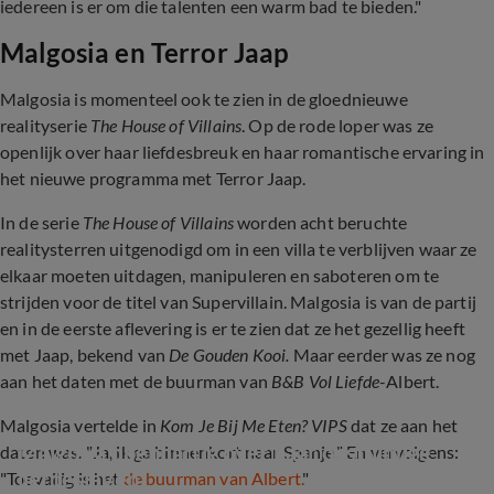
iedereen is er om die talenten een warm bad te bieden."
Malgosia en Terror Jaap
Malgosia is momenteel ook te zien in de gloednieuwe
realityserie
The House of Villains
. Op de rode loper was ze
openlijk over haar liefdesbreuk en haar romantische ervaring in
het nieuwe programma met Terror Jaap.
In de serie
The House of Villains
worden acht beruchte
realitysterren uitgenodigd om in een villa te verblijven waar ze
elkaar moeten uitdagen, manipuleren en saboteren om te
strijden voor de titel van Supervillain. Malgosia is van de partij
en in de eerste aflevering is er te zien dat ze het gezellig heeft
met Jaap, bekend van
De Gouden Kooi.
Maar eerder was ze nog
aan het daten met de buurman van
B&B Vol Liefde
-Albert.
Malgosia vertelde in
Kom Je Bij Me Eten? VIPS
dat ze aan het
Malgosia openhartig over haar onstuimige 
daten was. "Ja, ik ga binnenkort naar Spanje." En vervolgens:
liefdesleven
"Toevallig is het
de buurman van Albert.
"