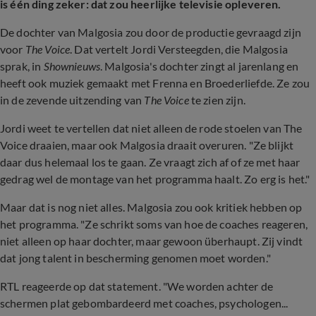
is één ding zeker: dat zou heerlijke televisie opleveren.
De dochter van Malgosia zou door de productie gevraagd zijn
voor
The Voice
. Dat vertelt Jordi Versteegden, die Malgosia
sprak, in
Shownieuws
. Malgosia's dochter zingt al jarenlang en
heeft ook muziek gemaakt met Frenna en Broederliefde. Ze zou
in de zevende uitzending van
The Voice
te zien zijn.
Jordi weet te vertellen dat niet alleen de rode stoelen van The
Voice draaien, maar ook Malgosia draait overuren. "Ze blijkt
daar dus helemaal los te gaan. Ze vraagt zich af of ze met haar
gedrag wel de montage van het programma haalt. Zo erg is het."
Maar dat is nog niet alles. Malgosia zou ook kritiek hebben op
het programma. "Ze schrikt soms van hoe de coaches reageren,
niet alleen op haar dochter, maar gewoon überhaupt. Zij vindt
dat jong talent in bescherming genomen moet worden."
RTL reageerde op dat statement. "We worden achter de
schermen plat gebombardeerd met coaches, psychologen...