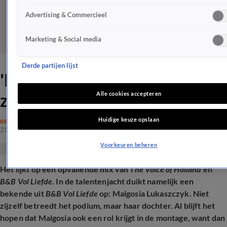
Advertising & Commercieel
Marketing & Social media
Derde partijen lijst
'B&B Vol Liefde-Malgosia te
zien in The Voice of Holland'
Alle cookies accepteren
Huidige keuze opslaan
REALITY
21 jan 2026, 10:58
Voorkeuren beheren
Het lijkt op een opvallende mix van
The Voice of Holland
en
B&B Vol Liefde
. In de talentenjacht duikt namelijk een
bekende uit
B&B Vol Liefde
op: Malgosia Lukaszczyk. Niet
zijzelf betreedt het podium, maar haar dochter. Al blijft het
hopen dat Malgosia ook een rol krijgt in de montage, want dan