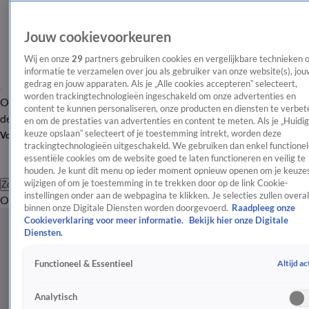
Jouw cookievoorkeuren
Wij en onze
29
partners gebruiken cookies en vergelijkbare technieken 
informatie te verzamelen over jou als gebruiker van onze website(s), jou
gedrag en jouw apparaten. Als je „Alle cookies accepteren” selecteert,
worden trackingtechnologieën ingeschakeld om onze advertenties en
Overzicht
Afleveringen
Tip
Entertainment
BN'ers
TV
Crime
Algemeen
content te kunnen personaliseren, onze producten en diensten te verbet
de redactie
Nieuwsbrief
en om de prestaties van advertenties en content te meten. Als je „Huidi
keuze opslaan” selecteert of je toestemming intrekt, worden deze
Volg Shownieuws
trackingtechnologieën uitgeschakeld. We gebruiken dan enkel functionel
essentiële cookies om de website goed te laten functioneren en veilig te
houden. Je kunt dit menu op ieder moment opnieuw openen om je keuzes
wijzigen of om je toestemming in te trekken door op de link Cookie-
Zoeken
instellingen onder aan de webpagina te klikken. Je selecties zullen overal
Overzicht
Entertainment
Spraakmakend
Reality
Crime
Video's
Afl
binnen onze Digitale Diensten worden doorgevoerd.
Raadpleeg onze
Cookieverklaring voor meer informatie.
Bekijk hier onze Digitale
Diensten.
Altijd ac
Functioneel & Essentieel
Analytisch