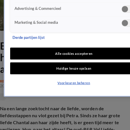
Advertising & Commercieel
Marketing & Social media
Derde partijen lijst
B&B Vol Liefde-Petra stapt in
het huwelijksbootje: 'Ringen
Alle cookies accepteren
al gekocht'
Huidige keuze opslaan
REALITY
Voorkeuren beheren
20 mrt 2026, 20:00
Na een lange zoektocht naar de liefde, worden de
liefdesstappen nu vlot gezet bij Petra. Sinds ze haar grote
liefde Chantal aan haar zijde heeft, is er geen tijd meer te
verliezen. Hup, naar het altaar! De oud-
B&B Vol Liefde
-