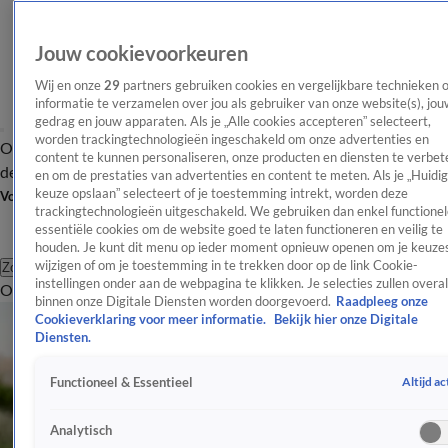
Jouw cookievoorkeuren
Wij en onze
29
partners gebruiken cookies en vergelijkbare technieken 
informatie te verzamelen over jou als gebruiker van onze website(s), jou
gedrag en jouw apparaten. Als je „Alle cookies accepteren” selecteert,
worden trackingtechnologieën ingeschakeld om onze advertenties en
Overzicht
Afleveringen
Tip
Entertainment
BN'ers
TV
Crime
Algemeen
content te kunnen personaliseren, onze producten en diensten te verbet
de redactie
Nieuwsbrief
en om de prestaties van advertenties en content te meten. Als je „Huidi
keuze opslaan” selecteert of je toestemming intrekt, worden deze
Volg Shownieuws
trackingtechnologieën uitgeschakeld. We gebruiken dan enkel functionel
essentiële cookies om de website goed te laten functioneren en veilig te
houden. Je kunt dit menu op ieder moment opnieuw openen om je keuzes
wijzigen of om je toestemming in te trekken door op de link Cookie-
Zoeken
instellingen onder aan de webpagina te klikken. Je selecties zullen overal
Overzicht
Entertainment
Spraakmakend
Reality
Crime
Video's
Afl
binnen onze Digitale Diensten worden doorgevoerd.
Raadpleeg onze
Cookieverklaring voor meer informatie.
Bekijk hier onze Digitale
Diensten.
Altijd ac
Functioneel & Essentieel
Analytisch