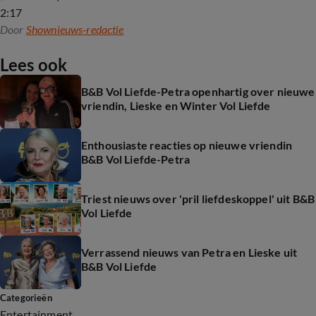
2:17
Door
Shownieuws-redactie
Lees ook
B&B Vol Liefde-Petra openhartig over nieuwe
vriendin, Lieske en Winter Vol Liefde
Enthousiaste reacties op nieuwe vriendin
B&B Vol Liefde-Petra
Triest nieuws over 'pril liefdeskoppel' uit B&B
Vol Liefde
Verrassend nieuws van Petra en Lieske uit
B&B Vol Liefde
Categorieën
Entertainment