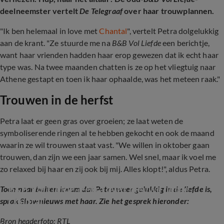
deelneemster vertelt
De Telegraaf
over haar trouwplannen.
"Ik ben helemaal in love met
Chantal
", vertelt Petra dolgelukkig
aan de krant. "Ze stuurde me na
B&B Vol Liefde
een berichtje,
want haar vrienden hadden haar erop gewezen dat ik echt haar
type was. Na twee maanden chatten is ze op het vliegtuig naar
Athene gestapt en toen ik haar ophaalde, was het meteen raak."
Trouwen in de herfst
Petra laat er geen gras over groeien; ze laat weten de
symboliserende ringen al te hebben gekocht en ook de maand
waarin ze wil trouwen staat vast. "We willen in oktober gaan
trouwen, dan zijn we een jaar samen. Wel snel, maar ik voel me
zo relaxed bij haar en zij ook bij mij. Alles klopt!", aldus Petra.
B&B Vol Liefde-Petra over nieuwe liefde 
Toen naar buiten kwam dat Petra weer gelukkig in de liefde is,
Chantal
sprak Shownieuws met haar. Zie het gesprek hieronder:
Bron headerfoto: RTL