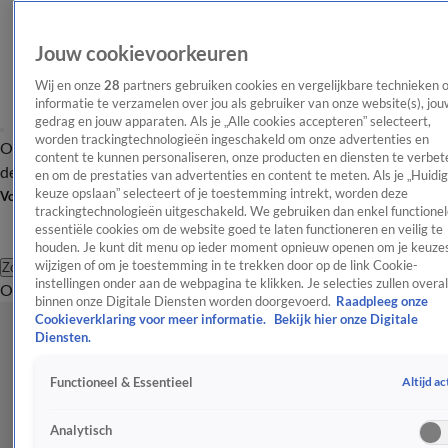
Jouw cookievoorkeuren
Wij en onze
28
partners gebruiken cookies en vergelijkbare technieken 
informatie te verzamelen over jou als gebruiker van onze website(s), jou
gedrag en jouw apparaten. Als je „Alle cookies accepteren” selecteert,
worden trackingtechnologieën ingeschakeld om onze advertenties en
Overzicht
Afleveringen
Tip
Entertainment
BN'ers
TV
Crime
Algemeen
content te kunnen personaliseren, onze producten en diensten te verbet
de redactie
Nieuwsbrief
en om de prestaties van advertenties en content te meten. Als je „Huidi
keuze opslaan” selecteert of je toestemming intrekt, worden deze
Volg Shownieuws
trackingtechnologieën uitgeschakeld. We gebruiken dan enkel functionel
essentiële cookies om de website goed te laten functioneren en veilig te
houden. Je kunt dit menu op ieder moment opnieuw openen om je keuzes
wijzigen of om je toestemming in te trekken door op de link Cookie-
Zoeken
instellingen onder aan de webpagina te klikken. Je selecties zullen overal
Overzicht
Entertainment
Spraakmakend
Reality
Crime
Video's
Afl
binnen onze Digitale Diensten worden doorgevoerd.
Raadpleeg onze
Cookieverklaring voor meer informatie.
Bekijk hier onze Digitale
Diensten.
Altijd ac
Functioneel & Essentieel
Analytisch