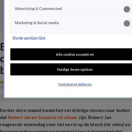
Advertising & Commercieel
Marketing & Social media
Derde partijen lijst
B&B Vol Liefde-Suzanne
openhartig over reden van
Alle cookies accepteren
breuk met Robert Jan
Huidige keuze opslaan
REALITY
Voorkeuren beheren
18 juli 2025, 19:54
Eerder deze maand kwam het verdrietige nieuws naar buiten
dat
Robert Jan en Suzanne uit elkaar
zijn. Robert Jan
reageerde woensdag voor het eerst op de breuk
(zie video)
en
Suzanne laat nu weten waarom het klaar is tussen het stel...