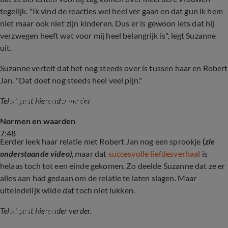
tegelijk. "Ik vind de reacties wel heel ver gaan en dat gun ik hem
niet maar ook niet zijn kinderen. Dus er is gewoon iets dat hij
verzwegen heeft wat voor mij heel belangrijk is", legt Suzanne
uit.
Suzanne vertelt dat het nog steeds over is tussen haar en Robert
Jan. "Dat doet nog steeds heel veel pijn."
Els laat zich uit over B&B Vol Liefde-breuk 
Robert Jan en Suzanne
Tekst gaat hieronder verder
Normen en waarden
7:48
Eerder leek haar relatie met Robert Jan nog een sprookje
(
zie
onderstaande video)
, maar dat
succesvolle liefdesverhaal
is
helaas toch tot een einde gekomen. Zo deelde Suzanne dat ze er
alles aan had gedaan om de relatie te laten slagen. Maar
uiteindelijk wilde dat toch niet lukken.
B&B Vol Liefde-Suzanne over haar relatie met 
Robert Jan
Tekst gaat hieronder verder.