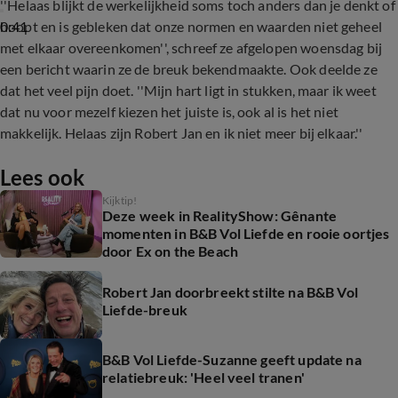
''Helaas blijkt de werkelijkheid soms toch anders dan je denkt of
0:41
hoopt en is gebleken dat onze normen en waarden niet geheel
met elkaar overeenkomen'', schreef ze afgelopen woensdag bij
een bericht waarin ze de breuk bekendmaakte. Ook deelde ze
dat het veel pijn doet. ''Mijn hart ligt in stukken, maar ik weet
dat nu voor mezelf kiezen het juiste is, ook al is het niet
makkelijk. Helaas zijn Robert Jan en ik niet meer bij elkaar.''
Lees ook
Kijktip!
Deze week in RealityShow: Gênante
momenten in B&B Vol Liefde en rooie oortjes
door Ex on the Beach
Robert Jan doorbreekt stilte na B&B Vol
Liefde-breuk
B&B Vol Liefde-Suzanne geeft update na
relatiebreuk: 'Heel veel tranen'