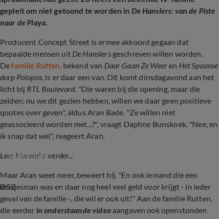
gepleit om niet getoond te worden in
De Hanslers: van de Piste
naar de Playa.
Producent Concept Street is ermee akkoord gegaan dat
bepaalde mensen uit
De Hanslers
geschreven willen worden.
De
familie Rutten,
bekend van
Daar Gaan Ze Weer
en
Het Spaanse
dorp Polopos,
is er daar een van. Dit komt dinsdagavond aan het
licht bij
RTL Boulevard
. "Die waren bij die opening, maar die
zeiden: nu we dit gezien hebben, willen we daar geen positieve
quotes over geven", aldus Aran Bade. "Ze willen niet
geassocieerd worden met...?", vraagt Daphne Bunskoek. "Nee, en
ik snap dat wel", reageert Aran.
Tina Nijkamp vindt De Hanslers 'vermakelijke 
televisie'
Lees hieronder verder...
Maar Aran weet meer, beweert hij. "En ook iemand die een
0:52
klusjesman was en daar nog heel veel geld voor krijgt - in ieder
geval van de familie -, die wil er ook uit!" Aan de familie Rutten,
die eerder
in onderstaande video
aangaven ook openstonden