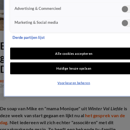
Advertising & Commercieel
Marketing & Social media
Derde partijen lijst
Bekende tv-familie wil 'niet
geassocieerd worden' met
Alle cookies accepteren
De Hanslers
Huidige keuze opslaan
REALITY
Voorkeuren beheren
26 nov 2025, 16:07
De soap van Mike en "mama Monique" uit
Winter Vol Liefde
is
deze week van start gegaan en lijkt nu al
het gesprek van de
dag
. Niet iedereen wil zich echter "associëren" met dit
spraakmakende gezin. Zo heeft een bekende tv-familie