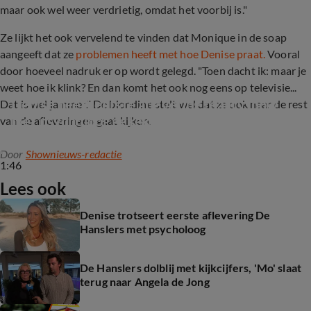
maar ook wel weer verdrietig, omdat het voorbij is."
Ze lijkt het ook vervelend te vinden dat Monique in de soap
aangeeft dat ze
problemen heeft met hoe Denise praat.
Vooral
door hoeveel nadruk er op wordt gelegd. "Toen dacht ik: maar je
weet hoe ik klink? En dan komt het ook nog eens op televisie...
Denise heeft eerste aflevering realityshow 
Dat is wel jammer." De blondine stelt wel dat ze ook naar de rest
met psycholoog gekeken
van de afleveringen gaat kijken.
Door
Shownieuws-redactie
1:46
Lees ook
Denise trotseert eerste aflevering De
Hanslers met psycholoog
De Hanslers dolblij met kijkcijfers, 'Mo' slaat
terug naar Angela de Jong