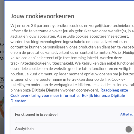
Jouw cookievoorkeuren
Wij en onze
28
partners gebruiken cookies en vergelijkbare technieken 
informatie te verzamelen over jou als gebruiker van onze website(s), jou
gedrag en jouw apparaten. Als je „Alle cookies accepteren” selecteert,
worden trackingtechnologieën ingeschakeld om onze advertenties en
Overzicht
Afleveringen
Tip
Entertainment
BN'ers
TV
Crime
Algemeen
content te kunnen personaliseren, onze producten en diensten te verbet
de redactie
Nieuwsbrief
en om de prestaties van advertenties en content te meten. Als je „Huidi
keuze opslaan” selecteert of je toestemming intrekt, worden deze
Volg Shownieuws
trackingtechnologieën uitgeschakeld. We gebruiken dan enkel functionel
essentiële cookies om de website goed te laten functioneren en veilig te
houden. Je kunt dit menu op ieder moment opnieuw openen om je keuzes
wijzigen of om je toestemming in te trekken door op de link Cookie-
Zoeken
instellingen onder aan de webpagina te klikken. Je selecties zullen overal
Overzicht
Entertainment
Spraakmakend
Reality
Crime
Video's
Afl
binnen onze Digitale Diensten worden doorgevoerd.
Raadpleeg onze
Cookieverklaring voor meer informatie.
Bekijk hier onze Digitale
Diensten.
Altijd ac
Functioneel & Essentieel
Analytisch