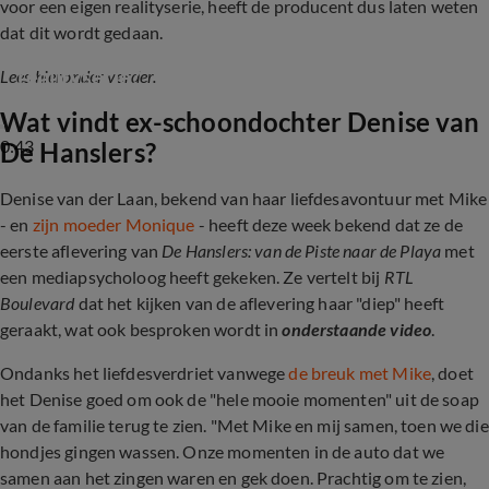
voor een eigen realityserie, heeft de producent dus laten weten
dat dit wordt gedaan.
Krijgt de Polopos-familie Rutten een eigen 
realityserie?
Lees hieronder verder.
Wat vindt ex-schoondochter Denise van
0:43
De Hanslers?
Denise van der Laan, bekend van haar liefdesavontuur met Mike
- en
zijn moeder Monique
- heeft deze week bekend dat ze de
eerste aflevering van
De Hanslers: van de Piste naar de Playa
met
een mediapsycholoog heeft gekeken. Ze vertelt bij
RTL
Boulevard
dat het kijken van de aflevering haar "diep" heeft
geraakt, wat ook besproken wordt in
onderstaande video
.
Ondanks het liefdesverdriet vanwege
de breuk met Mike
, doet
het Denise goed om ook de "hele mooie momenten" uit de soap
van de familie terug te zien. "Met Mike en mij samen, toen we die
hondjes gingen wassen. Onze momenten in de auto dat we
samen aan het zingen waren en gek doen. Prachtig om te zien,