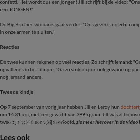
confetti. Het wordt dus een jongen! Jill schrijft bij de video: "
een JONGEN!"
De Big Brother-winnares gaat verder: "Ons gezin is nu echt com
in onze armen te sluiten."
Reacties
De twee kunnen rekenen op veel reacties. Zo schrijft iemand: "Gefe
opvallends in het filmpje: "Ga zo stuk op jou, ook gewoon op panto
nog iemand anders.
Tweede kindje
Op 7 september van vorig jaar hebben Jill en Leroy hun
dochtert
om 14:31 uur, met een gewicht van 3995 gram. Jill was al bonusm
Jill Goede is verloofd
twee zijn ook al een tijdje verloofd,
zie meer hierover in de video 
Lees ook