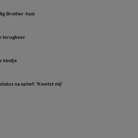
Big Brother-huis
e terugkeer
e kindje
status na ophef: 'Kwetst mij'