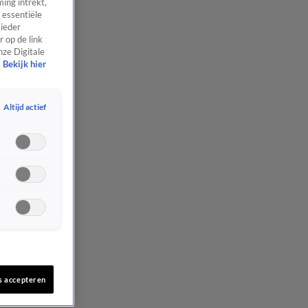
ing intrekt,
 essentiële
 ieder
 op de link
nze Digitale
Bekijk hier
Altijd actief
s accepteren