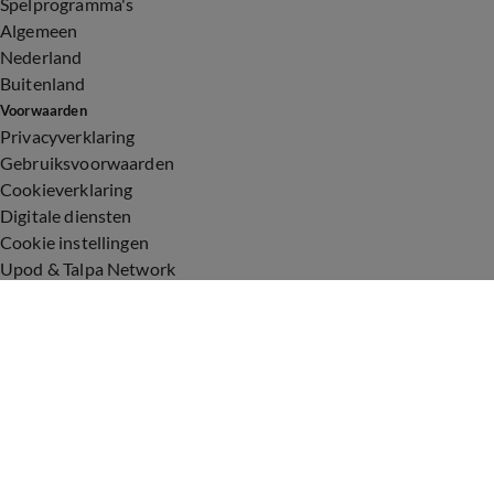
Spelprogramma's
Algemeen
Nederland
Buitenland
Voorwaarden
Privacyverklaring
Gebruiksvoorwaarden
Cookieverklaring
Digitale diensten
Cookie instellingen
Upod & Talpa Network
Adverteren
Vacatures
Publieksservice
Toegankelijkheid
Over ons
Neem contact op
+31 (0)6 - 549 628 21
show@talpanetwork.com