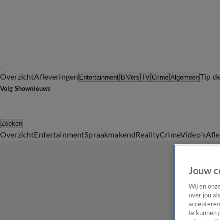
Overzicht
Afleveringen
Tip d
Entertainment
BN'ers
TV
Crime
Algemeen
Volg Shownieuws
Zoeken
Overzicht
Entertainment
Spraakmakend
Reality
Crime
Video's
Afl
Jouw c
Wij en onz
over jou al
accepteren
te kunnen 