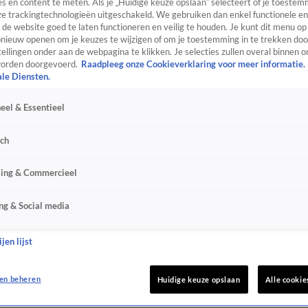
s en content te meten. Als je „Huidige keuze opslaan” selecteert of je toestemm
e trackingtechnologieën uitgeschakeld. We gebruiken dan enkel functionele en
de website goed te laten functioneren en veilig te houden. Je kunt dit menu op
ieuw openen om je keuzes te wijzigen of om je toestemming in te trekken door
ellingen onder aan de webpagina te klikken. Je selecties zullen overal binnen o
orden doorgevoerd.
Raadpleeg onze Cookieverklaring voor meer informatie.
ale Diensten.
eel & Essentieel
sch
sing & Commercieel
ng & Social media
jen lijst
en beheren
Huidige keuze opslaan
Alle cookie