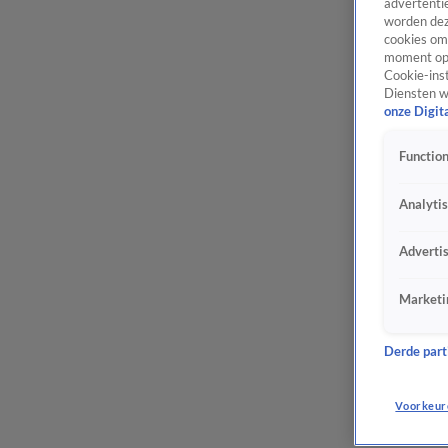
advertentie
worden dez
cookies om 
moment opn
Cookie-inst
Diensten w
onze Digit
Function
Analyti
Adverti
Marketi
Derde parti
Voorkeur