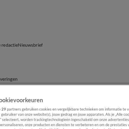
e redactie
Nieuwsbrief
everingen
ookievoorkeuren
e
29
partners gebruiken cookies en vergelijkbare technieken om informatie te
s gebruiker van onze website(s), jouw gedrag en jouw apparaten. Als je „Alle co
” selecteert, worden trackingtechnologieën ingeschakeld om onze advertenties
personaliseren, onze producten en diensten te verbeteren en om de prestaties 