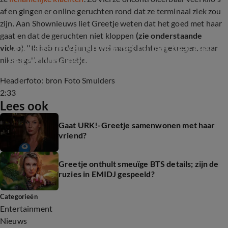
af en gingen er online geruchten rond dat ze terminaal ziek zou
zijn. Aan Shownieuws liet Greetje weten dat het goed met haar
gaat en dat de geruchten niet kloppen
(zie onderstaande
Urk-Greetje vertelt hoe het nu met haar gaat 
video)
. ''Ik heb na de jungle wel maagklachten gekregen, maar
na gezondheidsklachten
niks ergs'', aldus Greetje.
Headerfoto: bron Foto Smulders
2:33
Lees ook
Gaat URK!-Greetje samenwonen met haar
vriend?
Greetje onthult smeuïge BTS details; zijn de
ruzies in EMIDJ gespeeld?
Categorieën
Entertainment
Nieuws