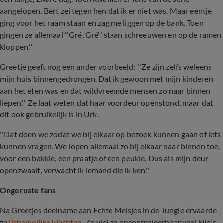
aangelopen. Bert zei tegen hen dat ik er niet was. Maar eentje
ging voor het raam staan en zag me liggen op de bank. Toen
gingen ze allemaal ''Gré, Gré'' staan schreeuwen en op de ramen
kloppen.''
Greetje geeft nog een ander voorbeeld: ''Ze zijn zelfs weleens
mijn huis binnengedrongen. Dat ik gewoon met mijn kinderen
aan het eten was en dat wildvreemde mensen zo naar binnen
liepen.'' Ze laat weten dat haar voordeur openstond, maar dat
dit ook gebruikelijk is in Urk.
''Dat doen we zodat we bij elkaar op bezoek kunnen gaan of iets
kunnen vragen. We lopen allemaal zo bij elkaar naar binnen toe,
voor een bakkie, een praatje of een peukie. Dus als mijn deur
openzwaait, verwacht ik iemand die ik ken.''
Ongeruste fans
Na Greetjes deelname aan Echte Meisjes in de Jungle ervaarde
ze
lichamelijke klachten
. Zo viel ze oncontroleerbaar veel kilo's