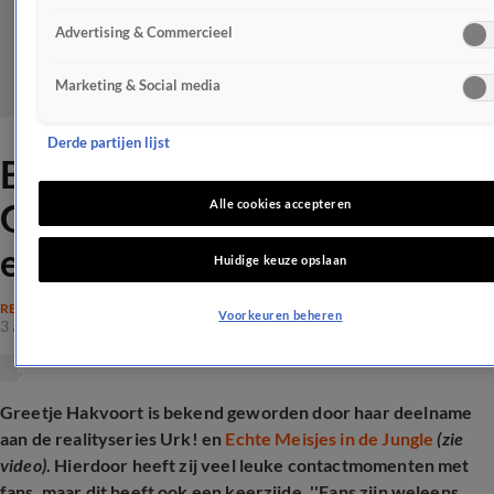
Advertising & Commercieel
Marketing & Social media
Derde partijen lijst
Bizarre inbraak in Urk:
Greetje deelt schokkende
Alle cookies accepteren
ervaring
Huidige keuze opslaan
REALITY
Voorkeuren beheren
3 apr 2025, 17:20
Greetje Hakvoort is bekend geworden door haar deelname
aan de realityseries Urk! en
Echte Meisjes in de Jungle
(zie
video)
. Hierdoor heeft zij veel leuke contactmomenten met
fans, maar dit heeft ook een keerzijde. ''Fans zijn weleens