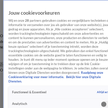
Jouw cookievoorkeuren
Wij en onze
28
partners gebruiken cookies en vergelijkbare technieken 
informatie te verzamelen over jou als gebruiker van onze website(s), jou
gedrag en jouw apparaten. Als je „Alle cookies accepteren” selecteert,
worden trackingtechnologieën ingeschakeld om onze advertenties en
Overzicht
Afleveringen
Tip
Entertainment
BN'ers
TV
Crime
Algemeen
content te kunnen personaliseren, onze producten en diensten te verbet
de redactie
Nieuwsbrief
en om de prestaties van advertenties en content te meten. Als je „Huidi
keuze opslaan” selecteert of je toestemming intrekt, worden deze
Volg Shownieuws
trackingtechnologieën uitgeschakeld. We gebruiken dan enkel functionel
essentiële cookies om de website goed te laten functioneren en veilig te
houden. Je kunt dit menu op ieder moment opnieuw openen om je keuzes
wijzigen of om je toestemming in te trekken door op de link Cookie-
Zoeken
instellingen onder aan de webpagina te klikken. Je selecties zullen overal
Overzicht
Entertainment
Spraakmakend
Reality
Crime
Video's
Afl
binnen onze Digitale Diensten worden doorgevoerd.
Raadpleeg onze
Cookieverklaring voor meer informatie.
Bekijk hier onze Digitale
Diensten.
Altijd ac
Functioneel & Essentieel
Analytisch