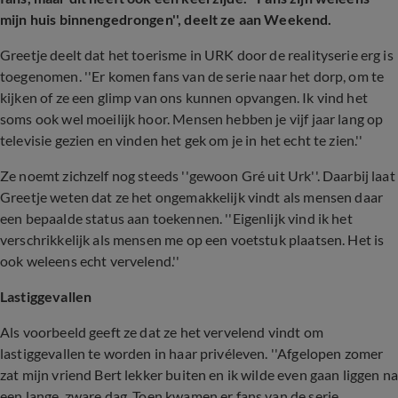
mijn huis binnengedrongen'', deelt ze aan Weekend.
Greetje deelt dat het toerisme in URK door de realityserie erg is
toegenomen. ''Er komen fans van de serie naar het dorp, om te
kijken of ze een glimp van ons kunnen opvangen. Ik vind het
soms ook wel moeilijk hoor. Mensen hebben je vijf jaar lang op
televisie gezien en vinden het gek om je in het echt te zien.''
Ze noemt zichzelf nog steeds ''gewoon Gré uit Urk''. Daarbij laat
Greetje weten dat ze het ongemakkelijk vindt als mensen daar
een bepaalde status aan toekennen. ''Eigenlijk vind ik het
verschrikkelijk als mensen me op een voetstuk plaatsen. Het is
ook weleens echt vervelend.''
Lastiggevallen
Als voorbeeld geeft ze dat ze het vervelend vindt om
lastiggevallen te worden in haar privéleven. ''Afgelopen zomer
zat mijn vriend Bert lekker buiten en ik wilde even gaan liggen na
een lange, zware dag. Toen kwamen er fans van de serie