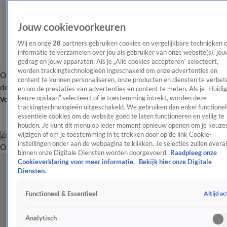
Jouw cookievoorkeuren
Wij en onze
28
partners gebruiken cookies en vergelijkbare technieken 
informatie te verzamelen over jou als gebruiker van onze website(s), jou
gedrag en jouw apparaten. Als je „Alle cookies accepteren” selecteert,
worden trackingtechnologieën ingeschakeld om onze advertenties en
Overzicht
Afleveringen
Tip
Entertainment
BN'ers
TV
Crime
Algemeen
content te kunnen personaliseren, onze producten en diensten te verbet
de redactie
Nieuwsbrief
en om de prestaties van advertenties en content te meten. Als je „Huidi
keuze opslaan” selecteert of je toestemming intrekt, worden deze
Volg Shownieuws
trackingtechnologieën uitgeschakeld. We gebruiken dan enkel functionel
essentiële cookies om de website goed te laten functioneren en veilig te
houden. Je kunt dit menu op ieder moment opnieuw openen om je keuzes
wijzigen of om je toestemming in te trekken door op de link Cookie-
Zoeken
instellingen onder aan de webpagina te klikken. Je selecties zullen overal
Overzicht
Entertainment
Spraakmakend
Reality
Crime
Video's
Afl
binnen onze Digitale Diensten worden doorgevoerd.
Raadpleeg onze
Cookieverklaring voor meer informatie.
Bekijk hier onze Digitale
Diensten.
Altijd ac
Functioneel & Essentieel
Analytisch