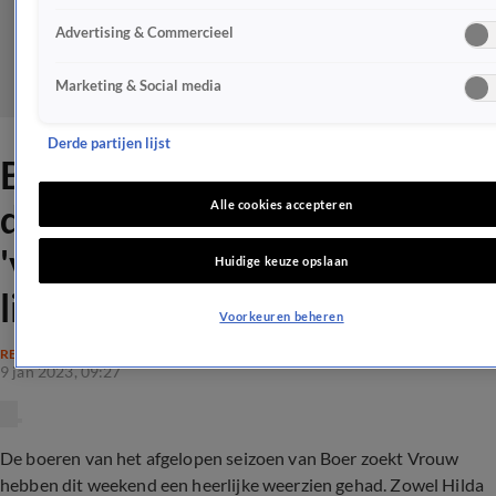
Advertising & Commercieel
Marketing & Social media
Derde partijen lijst
Boer zoekt Vrouw-
deelnemers hielden reünie:
Alle cookies accepteren
'vonden grotendeels de
Huidige keuze opslaan
liefde'
Voorkeuren beheren
REALITY
9 jan 2023, 09:27
De boeren van het afgelopen seizoen van Boer zoekt Vrouw
hebben dit weekend een heerlijke weerzien gehad. Zowel Hilda