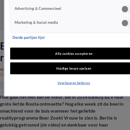
Advertising & Commercieel
Marketing & Social media
Derde partijen lijst
Boerin Bertie 'jaloers' op
nieuwe BZV-boeren
Alle cookies accepteren
Huidige keuze opslaan
REALITY
21 mrt 2025, 11:45
Voorkeuren beheren
Hoe gaat het met Bertie Steur, die in 2014 dankzij BZV haar
grote liefde Rosita ontmoette? Nog elke week zit de boerin
smachtend voor de buis wanneer het geliefde
realityprogramma Boer Zoekt Vrouw te zien is. Bertie is
gelukkig getrouwd
(zie video)
en dankbaar voor haar