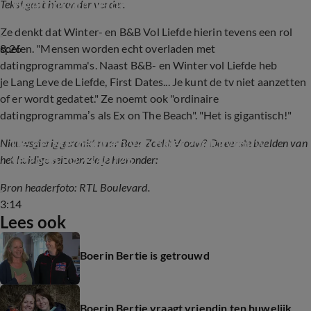
Waarom zijn liefdesprogramma's zo populair?
Tekst gaat hieronder verder.
Ze denkt dat Winter- en B&B Vol Liefde hierin tevens een rol
8:26
spelen. "Mensen worden echt overladen met
datingprogramma's. Naast B&B- en Winter vol Liefde heb
je Lang Leve de Liefde, First Dates... Je kunt de tv niet aanzetten
of er wordt gedatet." Ze noemt ook "ordinaire
datingprogramma’s als Ex on The Beach". "Het is gigantisch!"
De eerste beelden van Boer zoekt vrouw 
Nieuwsgierig geraakt naar Boer Zoekt Vrouw? De eerste beelden van
seizoen 2024/2025
het huidige seizoen zie je hieronder:
Bron headerfoto: RTL Boulevard.
3:14
Lees ook
Boerin Bertie is getrouwd
Boerin Bertie vraagt vriendin ten huwelijk