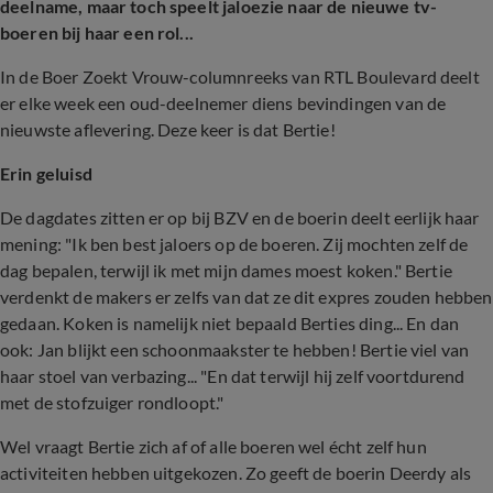
deelname, maar toch speelt jaloezie naar de nieuwe tv-
boeren bij haar een rol...
In de Boer Zoekt Vrouw-columnreeks van RTL Boulevard deelt
er elke week een oud-deelnemer diens bevindingen van de
nieuwste aflevering. Deze keer is dat Bertie!
Erin geluisd
De dagdates zitten er op bij BZV en de boerin deelt eerlijk haar
mening: "Ik ben best jaloers op de boeren. Zij mochten zelf de
dag bepalen, terwijl ik met mijn dames moest koken." Bertie
verdenkt de makers er zelfs van dat ze dit expres zouden hebben
gedaan. Koken is namelijk niet bepaald Berties ding... En dan
ook: Jan blijkt een schoonmaakster te hebben! Bertie viel van
haar stoel van verbazing... "En dat terwijl hij zelf voortdurend
met de stofzuiger rondloopt."
Wel vraagt Bertie zich af of alle boeren wel écht zelf hun
activiteiten hebben uitgekozen. Zo geeft de boerin Deerdy als