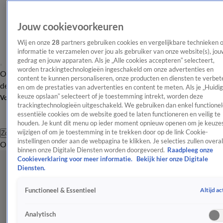
Jouw cookievoorkeuren
Wij en onze
28
partners gebruiken cookies en vergelijkbare technieken 
informatie te verzamelen over jou als gebruiker van onze website(s), jou
gedrag en jouw apparaten. Als je „Alle cookies accepteren” selecteert,
worden trackingtechnologieën ingeschakeld om onze advertenties en
Overzicht
Afleveringen
Tip
Entertainment
BN'ers
TV
Crime
Algemeen
content te kunnen personaliseren, onze producten en diensten te verbet
de redactie
Nieuwsbrief
en om de prestaties van advertenties en content te meten. Als je „Huidi
keuze opslaan” selecteert of je toestemming intrekt, worden deze
Volg Shownieuws
trackingtechnologieën uitgeschakeld. We gebruiken dan enkel functionel
essentiële cookies om de website goed te laten functioneren en veilig te
houden. Je kunt dit menu op ieder moment opnieuw openen om je keuzes
wijzigen of om je toestemming in te trekken door op de link Cookie-
Zoeken
instellingen onder aan de webpagina te klikken. Je selecties zullen overal
Overzicht
Entertainment
Spraakmakend
Reality
Crime
Video's
Afl
binnen onze Digitale Diensten worden doorgevoerd.
Raadpleeg onze
Cookieverklaring voor meer informatie.
Bekijk hier onze Digitale
Diensten.
Altijd ac
Functioneel & Essentieel
Analytisch