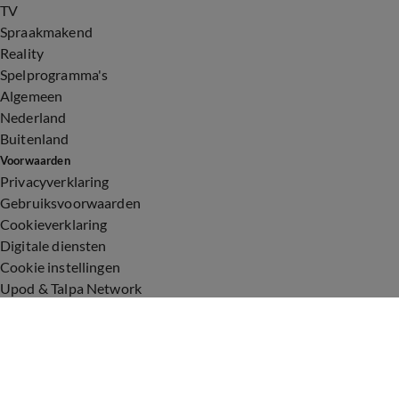
TV
Spraakmakend
Reality
Spelprogramma's
Algemeen
Nederland
Buitenland
Voorwaarden
Privacyverklaring
Gebruiksvoorwaarden
Cookieverklaring
Digitale diensten
Cookie instellingen
Upod & Talpa Network
Adverteren
Vacatures
Publieksservice
Toegankelijkheid
Over ons