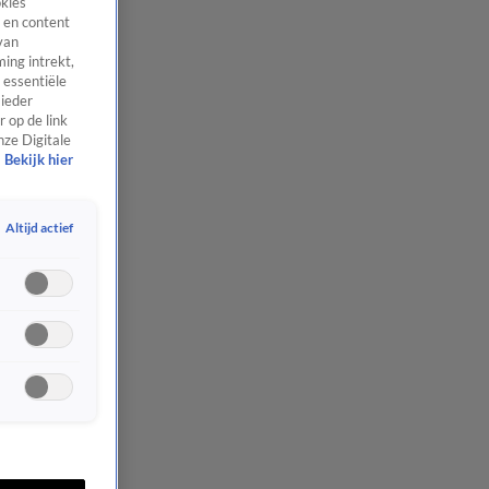
okies
 en content
van
ing intrekt,
 essentiële
 ieder
 op de link
nze Digitale
Bekijk hier
Altijd actief