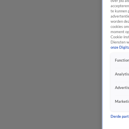
over jou al
accepteren
te kunnen 
advertentie
worden dez
cookies om 
moment opn
Cookie-inst
Diensten w
onze Digit
Function
Analyti
Adverti
Marketi
Derde parti