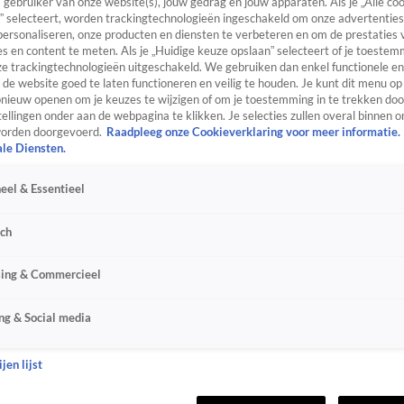
s gebruiker van onze website(s), jouw gedrag en jouw apparaten. Als je „Alle co
” selecteert, worden trackingtechnologieën ingeschakeld om onze advertenties
personaliseren, onze producten en diensten te verbeteren en om de prestaties 
s en content te meten. Als je „Huidige keuze opslaan” selecteert of je toestemm
e trackingtechnologieën uitgeschakeld. We gebruiken dan enkel functionele en
de website goed te laten functioneren en veilig te houden. Je kunt dit menu op
ieuw openen om je keuzes te wijzigen of om je toestemming in te trekken door
ellingen onder aan de webpagina te klikken. Je selecties zullen overal binnen o
orden doorgevoerd.
Raadpleeg onze Cookieverklaring voor meer informatie.
ale Diensten.
eel & Essentieel
sch
sing & Commercieel
ng & Social media
jen lijst