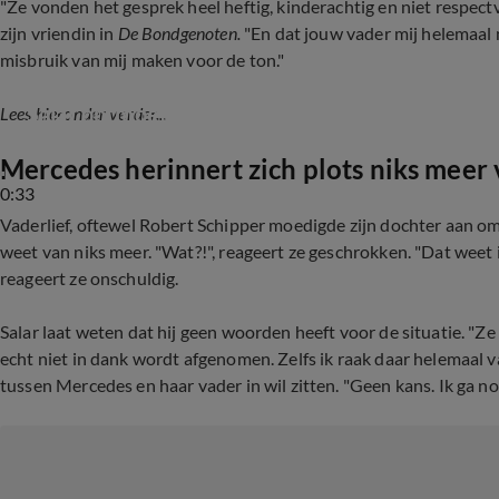
"Ze vonden het gesprek heel heftig, kinderachtig en niet respectv
zijn vriendin in
De Bondgenoten.
"En dat jouw vader mij helemaal n
misbruik van mij maken voor de ton."
Salar ontmoet Mercedes' vader (De Bondgenot
Lees hieronder verder...
Mercedes herinnert zich plots niks meer
0:33
Vaderlief, oftewel Robert Schipper moedigde zijn dochter aan om
weet van niks meer. "Wat?!", reageert ze geschrokken. "Dat weet i
reageert ze onschuldig.
Salar laat weten dat hij geen woorden heeft voor de situatie. "Z
echt niet in dank wordt afgenomen. Zelfs ik raak daar helemaal van
tussen Mercedes en haar vader in wil zitten. "Geen kans. Ik ga n