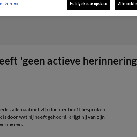
en beheren
Huidige keuze opslaan
Alle cookie
ft 'geen actieve herinnering
edes allemaal met zijn dochter heeft besproken
is door wat hij heeft gehoord, krijgt hij van zijn
herinneren.