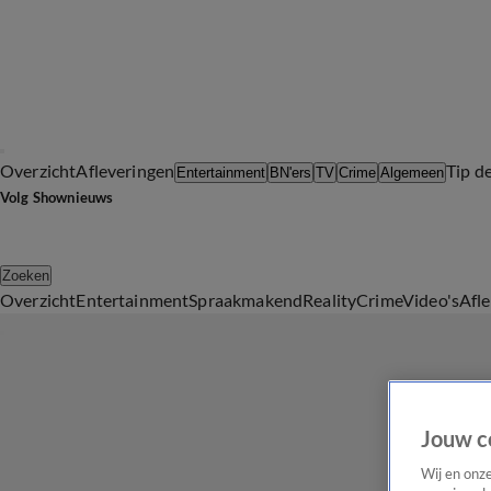
Overzicht
Afleveringen
Tip d
Entertainment
BN'ers
TV
Crime
Algemeen
Volg Shownieuws
Zoeken
Overzicht
Entertainment
Spraakmakend
Reality
Crime
Video's
Afl
Jouw c
Wij en onz