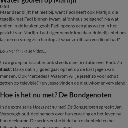
0:58
Maar daar blijft het niet bij, want Fadi heeft ook Marlijn, die
tegelijk met Fadi binnen kwam, al 'onheus bejegend'. Na wat
dollen in de keuken gooit Fadi opeens een glas water in het
gezicht van Marlijn. Laatstgenoemde kon daar duidelijk niet om
lachen en vroeg zich hardop af waar ze dit aan verdiend had?
Fadi wil moeder trots maken: 'Dat gaf me 
motivatie'
Lees verder na de video...
In de groep ontstaat er ook steeds meer irritatie over Fadi. Zo
1:09
merkt Daisy dat hij 'goed gaat op het op de kast jagen van
mensen'. Ook Mercedes ('Waarom wil je jezelf zo voor schut
zetten op televisie?') en Jesse vinden de nieuwkomer vervelend.
Hoe is het nu met? De Bondgenoten
In de extra serie
Hoe is het nu met? De Bondgenoten
spreekt Jan
Versteegh oud-deelnemers over hun ervaring en het leven na
hun deelname. De serie versterkt de betrokkenheid en het
blijvende succes van het programma.