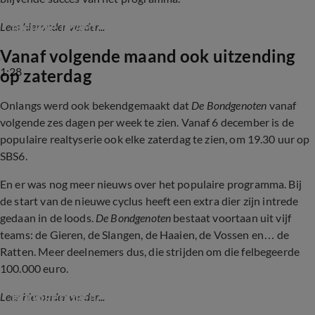
Zijn Justin en Maudy alweer gewend aan hun 
nieuwe leven?
Lees hieronder verder...
Vanaf volgende maand ook uitzending
1:28
op zaterdag
Onlangs werd ook bekendgemaakt dat
De Bondgenoten
vanaf
volgende zes dagen per week te zien. Vanaf 6 december is de
populaire realtyserie ook elke zaterdag te zien, om 19.30 uur op
SBS6.
En er was nog meer nieuws over het populaire programma. Bij
de start van de nieuwe cyclus heeft een extra dier zijn intrede
gedaan in de loods.
De Bondgenoten
bestaat voortaan uit vijf
teams: de Gieren, de Slangen, de Haaien, de Vossen en… de
Ratten. Meer deelnemers dus, die strijden om die felbegeerde
100.000 euro.
Jan Versteegh draait overuren bij 
Bondgenoten
Lees hieronder verder...