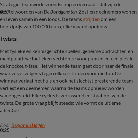
Strategie, teamwork, vriendschap en verraad - dat zijn de
0:57
sleutelwoorden van
De Bondgenoten.
Zestien deelnemers wonen
en leven samen in een loods. De teams
strijden
om een
hoofdprijs van 100.000 euro, elke maand opnieuw.
Twists
Met fysieke en kennisgerichte spellen, geheime opdrachten en
manipulatieve tactieken vechten ze voor punten en een plek in
de knockout-fase. Het winnende team gaat door naar de finale,
waar ze vervolgens tegen elkaar strijden voor die ton. De
winnaar verlaat het huis en ook het slechtst presterende team
verliest een deelnemer, waarna de teams opnieuw worden
samengesteld. Elke cyclus is verrassend en staat bol van de
twists. De grote vraag blijft steeds: wie vormt de ultieme
De Bondgenoten ook op zaterdag te zien
alliantie?
Door
Benjamin Hagen
0:25