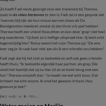
Zo heeft Fadi reeds gezorgd voor een tranendal bij Therese,
zoals in
de video hierboven
te zien is. Fadi zei in een gesprek dat
'mannen blij zijn als hun vrouw aan een show als De
Bondgenoten meedoet, omdat zij dan thuis vrij spel hebben'.
Therese heeft een vriend thuiszitten en kon deze 'grap' niet heel
erg waarderen. "Jij doet zo’n heftige uitspraak hier. Jij bent echt
tegenstrijdig hier." Roma neemt het voor Therese op: "De ene
keer zeg je: Ik raak haar niet aan als ik een vriendin zou hebben."
Fadi zegt dat hij het niet zo bedoelde en zelf ook geen vriendin
heeft thuis. "Ik bedoelde eigenlijk haar partner, als grap. Die
vindt het heerlijk dat zij nu hier zit en ze komt terug met een
ton." Therese ontploft dan: "Je maakt me wel echt boos. Dat
irriteert me echt enorm. Ik vind het gewoon irritant. Hou
gewoon je bek!"
Fadi gooit water op Marlijn: 'Waarom?!'
Lees verder na de video...
Water gooien op Marlijn