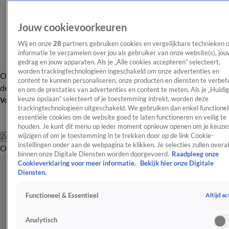
Jouw cookievoorkeuren
Wij en onze
28
partners gebruiken cookies en vergelijkbare technieken 
informatie te verzamelen over jou als gebruiker van onze website(s), jou
gedrag en jouw apparaten. Als je „Alle cookies accepteren” selecteert,
worden trackingtechnologieën ingeschakeld om onze advertenties en
Overzicht
Afleveringen
Tip
Entertainment
BN'ers
TV
Crime
Algemeen
content te kunnen personaliseren, onze producten en diensten te verbet
de redactie
Nieuwsbrief
en om de prestaties van advertenties en content te meten. Als je „Huidi
keuze opslaan” selecteert of je toestemming intrekt, worden deze
Volg Shownieuws
trackingtechnologieën uitgeschakeld. We gebruiken dan enkel functionel
essentiële cookies om de website goed te laten functioneren en veilig te
houden. Je kunt dit menu op ieder moment opnieuw openen om je keuzes
wijzigen of om je toestemming in te trekken door op de link Cookie-
Zoeken
instellingen onder aan de webpagina te klikken. Je selecties zullen overal
Overzicht
Entertainment
Spraakmakend
Reality
Crime
Video's
Afl
binnen onze Digitale Diensten worden doorgevoerd.
Raadpleeg onze
Cookieverklaring voor meer informatie.
Bekijk hier onze Digitale
Diensten.
Altijd ac
Functioneel & Essentieel
Analytisch