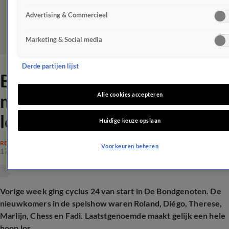
Advertising & Commercieel
Marketing & Social media
Derde partijen lijst
Bondgenoten-nieuwkomer
maakt gelijk oorlog in de
Alle cookies accepteren
loods
Huidige keuze opslaan
REALITY
Voorkeuren beheren
17 nov 2025, 20:15
Vorige week ging cyclus 24 van start in De Bondgenoten. De
nieuwkomers in de spelshow waren Roland, Diégo, Therese,
Marlijn, Chess en Fadi. Laatstgenoemde maakt gelijk een hele
hoop los.