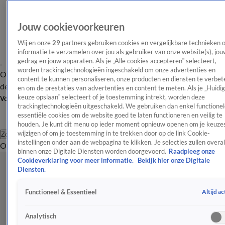
Jouw cookievoorkeuren
Wij en onze
29
partners gebruiken cookies en vergelijkbare technieken 
informatie te verzamelen over jou als gebruiker van onze website(s), jou
gedrag en jouw apparaten. Als je „Alle cookies accepteren” selecteert,
worden trackingtechnologieën ingeschakeld om onze advertenties en
Overzicht
Afleveringen
Tip
Entertainment
BN'ers
TV
Crime
Algemeen
content te kunnen personaliseren, onze producten en diensten te verbet
de redactie
Nieuwsbrief
en om de prestaties van advertenties en content te meten. Als je „Huidi
keuze opslaan” selecteert of je toestemming intrekt, worden deze
Volg Shownieuws
trackingtechnologieën uitgeschakeld. We gebruiken dan enkel functionel
essentiële cookies om de website goed te laten functioneren en veilig te
houden. Je kunt dit menu op ieder moment opnieuw openen om je keuzes
wijzigen of om je toestemming in te trekken door op de link Cookie-
Zoeken
instellingen onder aan de webpagina te klikken. Je selecties zullen overal
Overzicht
Entertainment
Spraakmakend
Reality
Crime
Video's
Afl
binnen onze Digitale Diensten worden doorgevoerd.
Raadpleeg onze
Cookieverklaring voor meer informatie.
Bekijk hier onze Digitale
Diensten.
Altijd ac
Functioneel & Essentieel
Analytisch