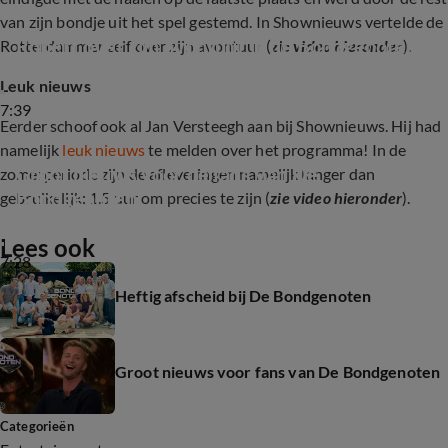
van zijn bondje uit het spel gestemd. In Shownieuws vertelde de
Robert over zijn avontuur in de Bondgenoten
Rotterdammer zelf over zijn avontuur (
zie video hieronder
).
Leuk nieuws
7:39
Eerder schoof ook al Jan Versteegh aan bij Shownieuws. Hij had
namelijk
leuk nieuws
te melden over het programma! In de
Groot nieuws voor de fans van De 
zomerperiode zijn de afleveringen namelijk langer dan
Bondgenoten
gebruikelijk: 1,5 uur om precies te zijn (
zie video hieronder
).
Lees ook
7:28
Heftig afscheid bij De Bondgenoten
Groot nieuws voor fans van De Bondgenoten
Categorieën