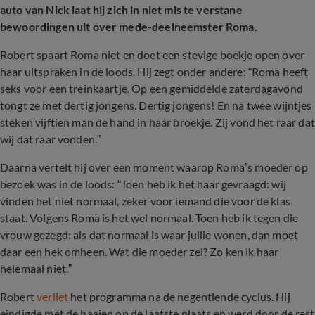
auto van Nick laat hij zich in niet mis te verstane
bewoordingen uit over mede-deelneemster Roma.
Robert spaart Roma niet en doet een stevige boekje open over
haar uitspraken in de loods. Hij zegt onder andere: “Roma heeft
seks voor een treinkaartje. Op een gemiddelde zaterdagavond
tongt ze met dertig jongens. Dertig jongens! En na twee wijntjes
steken vijftien man de hand in haar broekje. Zij vond het raar dat
wij dat raar vonden.”
Daarna vertelt hij over een moment waarop Roma’s moeder op
bezoek was in de loods: “Toen heb ik het haar gevraagd: wij
vinden het niet normaal, zeker voor iemand die voor de klas
staat. Volgens Roma is het wel normaal. Toen heb ik tegen die
vrouw gezegd: als dat normaal is waar jullie wonen, dan moet
daar een hek omheen. Wat die moeder zei? Zo ken ik haar
helemaal niet.”
Robert
verliet
het programma na de negentiende cyclus. Hij
eindigde met de haaien op de laatste plaats en werd door de rest