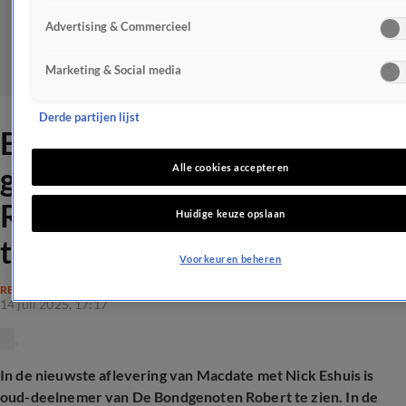
Advertising & Commercieel
Marketing & Social media
Derde partijen lijst
Bondgenoten-Robert maakt
gehakt van deelneemster
Alle cookies accepteren
Roma: 'Seks voor een
Huidige keuze opslaan
treinkaartje'
Voorkeuren beheren
REALITY
14 juli 2025, 17:17
In de nieuwste aflevering van Macdate met Nick Eshuis is
oud-deelnemer van De Bondgenoten Robert te zien. In de