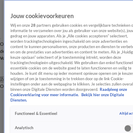
Jouw cookievoorkeuren
Wij en onze
28
partners gebruiken cookies en vergelijkbare technieken 
informatie te verzamelen over jou als gebruiker van onze website(s), jou
gedrag en jouw apparaten. Als je „Alle cookies accepteren” selecteert,
worden trackingtechnologieën ingeschakeld om onze advertenties en
Overzicht
Afleveringen
Tip
Entertainment
BN'ers
TV
Crime
Algemeen
content te kunnen personaliseren, onze producten en diensten te verbet
de redactie
Nieuwsbrief
en om de prestaties van advertenties en content te meten. Als je „Huidi
keuze opslaan” selecteert of je toestemming intrekt, worden deze
Volg Shownieuws
trackingtechnologieën uitgeschakeld. We gebruiken dan enkel functionel
essentiële cookies om de website goed te laten functioneren en veilig te
houden. Je kunt dit menu op ieder moment opnieuw openen om je keuzes
wijzigen of om je toestemming in te trekken door op de link Cookie-
Zoeken
instellingen onder aan de webpagina te klikken. Je selecties zullen overal
Overzicht
Entertainment
Spraakmakend
Reality
Crime
Video's
Afl
binnen onze Digitale Diensten worden doorgevoerd.
Raadpleeg onze
Cookieverklaring voor meer informatie.
Bekijk hier onze Digitale
Diensten.
Altijd ac
Functioneel & Essentieel
Analytisch