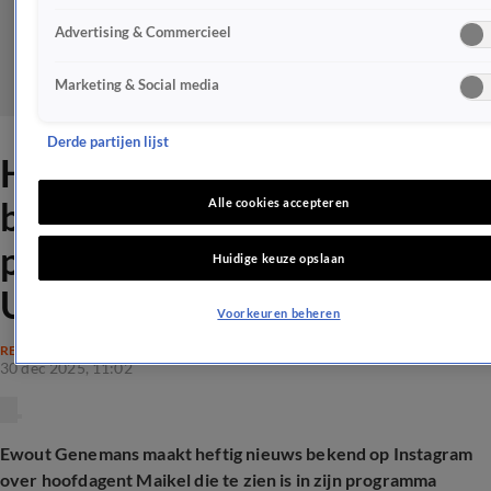
Advertising & Commercieel
Marketing & Social media
Derde partijen lijst
Heftig nieuws
bekendgemaakt over
Alle cookies accepteren
politieman uit Bureau
Huidige keuze opslaan
Utrecht
Voorkeuren beheren
REALITY
30 dec 2025, 11:02
Ewout Genemans maakt heftig nieuws bekend op Instagram
over hoofdagent Maikel die te zien is in zijn programma