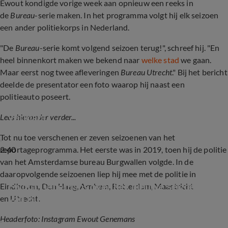
Ewout kondigde vorige week aan opnieuw een reeks in
de
Bureau
-serie maken. In het programma volgt hij elk seizoen
een ander politiekorps in Nederland.
"De
Bureau
-serie komt volgend seizoen terug!", schreef hij. "En
heel binnenkort maken we bekend naar
welke stad
we gaan.
Maar eerst nog twee afleveringen
Bureau Utrecht
." Bij het bericht
deelde de presentator een foto waarop hij naast een
politieauto poseert.
Opnamelocatie nieuw seizoen Bureau… 
verklapt?
Lees hieronder verder...
Tot nu toe verschenen er zeven seizoenen van het
2:40
reportageprogramma. Het eerste was in 2019, toen hij de politie
van het Amsterdamse bureau Burgwallen volgde. In de
daaropvolgende seizoenen liep hij mee met de politie in
Ewout Genemans over het nieuwe seizoen 
Eindhoven, Den Haag, Arnhem, Rotterdam, Maastricht
van Bureau Utrecht
en Utrecht.
Headerfoto: Instagram Ewout Genemans