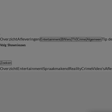
Overzicht
Afleveringen
Tip d
Entertainment
BN'ers
TV
Crime
Algemeen
Volg Shownieuws
Zoeken
Overzicht
Entertainment
Spraakmakend
Reality
Crime
Video's
Afl