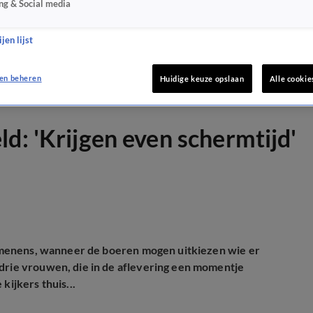
ng & Social media
jen lijst
en beheren
Huidige keuze opslaan
Alle cookie
d: 'Krijgen even schermtijd'
 menens, wanneer de boeren mogen uitkiezen wie er
drie vrouwen, die in de aflevering een momentje
kijkers thuis...