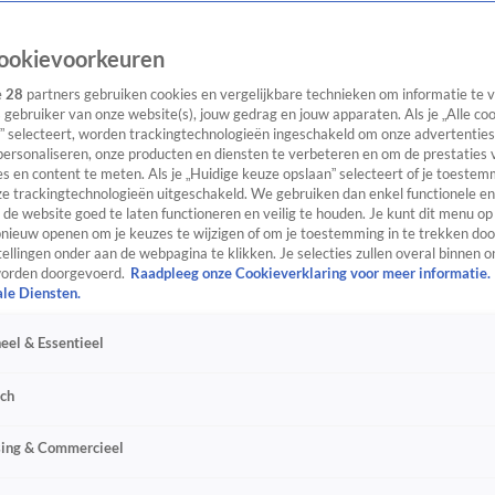
ookievoorkeuren
e
28
partners gebruiken cookies en vergelijkbare technieken om informatie te
s gebruiker van onze website(s), jouw gedrag en jouw apparaten. Als je „Alle co
” selecteert, worden trackingtechnologieën ingeschakeld om onze advertenties
personaliseren, onze producten en diensten te verbeteren en om de prestaties 
s en content te meten. Als je „Huidige keuze opslaan” selecteert of je toestemm
e trackingtechnologieën uitgeschakeld. We gebruiken dan enkel functionele en
de website goed te laten functioneren en veilig te houden. Je kunt dit menu op
ieuw openen om je keuzes te wijzigen of om je toestemming in te trekken door
ellingen onder aan de webpagina te klikken. Je selecties zullen overal binnen o
orden doorgevoerd.
Raadpleeg onze Cookieverklaring voor meer informatie.
ale Diensten.
eel & Essentieel
sch
sing & Commercieel