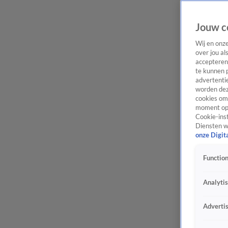
Jouw c
Wij en onz
over jou al
accepteren
te kunnen 
advertentie
worden dez
cookies om 
moment opn
Cookie-inst
Diensten w
onze Digit
Function
Analyti
Adverti