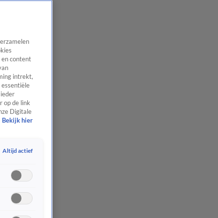
 verzamelen
okies
 en content
van
ing intrekt,
 essentiële
 ieder
 op de link
nze Digitale
Bekijk hier
Altijd actief