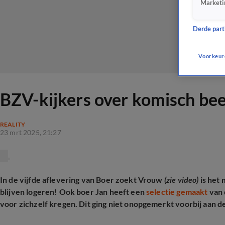
Marketi
Derde parti
Voorkeur
BZV-kijkers over komisch beel
REALITY
23 mrt 2025, 21:27
In de vijfde aflevering van Boer zoekt Vrouw
(zie video)
is het
blijven logeren! Ook boer Jan heeft een
selectie gemaakt
van 
voor zichzelf kregen. Dit ging niet onopgemerkt voorbij aan de 