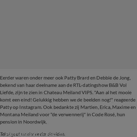
Eerder waren onder meer ook Patty Brard en Debbie de Jong,
bekend van haar deelname aan de RTL-datingshow B&B Vol
Liefde, zijn te zien in Chateau Meiland VIPS. "Aan al het mooie
komt een eind! Gelukkig hebben we de beelden nog!" reageerde
Patty op Instagram. Ook bedankte zij Martien, Erica, Maxime en
Montana Meiland voor "de verwennerij" in Code Rosé, hun
pension in Noordwijk.
Patty Brard te gast in Chateau Meiland VIPS
Tekst gaat verder onder de video.