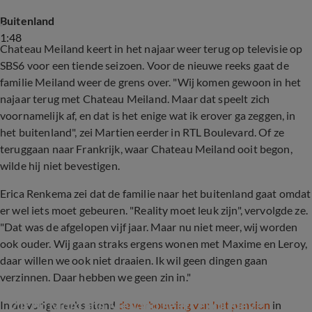
Buitenland
1:48
Chateau Meiland keert in het najaar weer terug op televisie op
SBS6 voor een tiende seizoen. Voor de nieuwe reeks gaat de
familie Meiland weer de grens over. "Wij komen gewoon in het
najaar terug met Chateau Meiland. Maar dat speelt zich
voornamelijk af, en dat is het enige wat ik erover ga zeggen, in
het buitenland", zei Martien eerder in RTL Boulevard. Of ze
teruggaan naar Frankrijk, waar Chateau Meiland ooit begon,
wilde hij niet bevestigen.
Erica Renkema zei dat de familie naar het buitenland gaat omdat
er wel iets moet gebeuren. "Reality moet leuk zijn", vervolgde ze.
"Dat was de afgelopen vijf jaar. Maar nu niet meer, wij worden
ook ouder. Wij gaan straks ergens wonen met Maxime en Leroy,
daar willen we ook niet draaien. Ik wil geen dingen gaan
verzinnen. Daar hebben we geen zin in."
ZIEN: Montana Meiland geeft exclusieve 
In de vorige reeks stond
de verbouwing van het pension
in