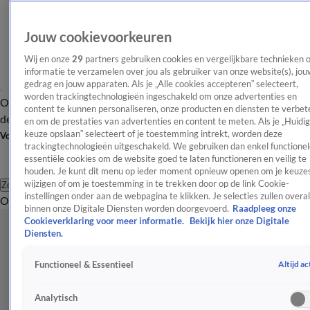
Jouw cookievoorkeuren
Wij en onze
29
partners gebruiken cookies en vergelijkbare technieken 
informatie te verzamelen over jou als gebruiker van onze website(s), jou
gedrag en jouw apparaten. Als je „Alle cookies accepteren” selecteert,
worden trackingtechnologieën ingeschakeld om onze advertenties en
Overzicht
Afleveringen
Tip
Entertainment
BN'ers
TV
Crime
Algemeen
content te kunnen personaliseren, onze producten en diensten te verbet
de redactie
Nieuwsbrief
en om de prestaties van advertenties en content te meten. Als je „Huidi
keuze opslaan” selecteert of je toestemming intrekt, worden deze
Volg Shownieuws
trackingtechnologieën uitgeschakeld. We gebruiken dan enkel functionel
essentiële cookies om de website goed te laten functioneren en veilig te
houden. Je kunt dit menu op ieder moment opnieuw openen om je keuzes
wijzigen of om je toestemming in te trekken door op de link Cookie-
Zoeken
instellingen onder aan de webpagina te klikken. Je selecties zullen overal
Overzicht
Entertainment
Spraakmakend
Reality
Crime
Video's
Afl
binnen onze Digitale Diensten worden doorgevoerd.
Raadpleeg onze
Cookieverklaring voor meer informatie.
Bekijk hier onze Digitale
Diensten.
Altijd ac
Functioneel & Essentieel
Analytisch