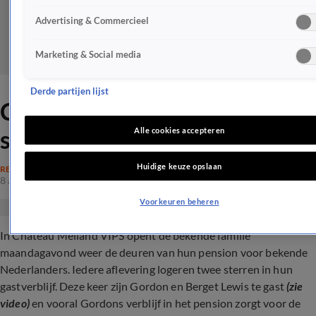
Advertising & Commercieel
Marketing & Social media
Derde partijen lijst
Chateau Meiland VIPS-kijker
schrikt van Gordon
Alle cookies accepteren
Huidige keuze opslaan
REALITY
8 apr 2024, 21:03
Voorkeuren beheren
In Chateau Meiland VIPS opent de bekende familie
maandagavond weer de deuren van hun pension voor bekende
Nederlanders. Iedere aflevering logeren twee sterren in hun
gastverblijf. Deze keer zijn Gordon en Berget Lewis te gast
(zie
video)
en vooral Gordons verblijf in het pension zorgt voor de