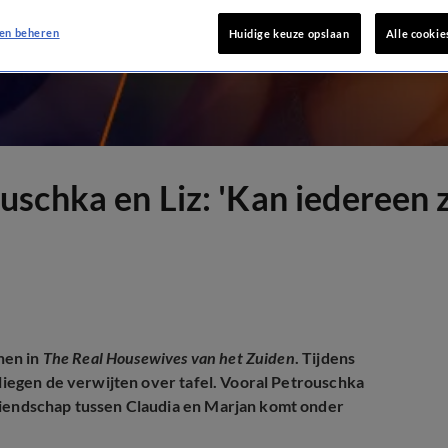
en beheren
Huidige keuze opslaan
Alle cookie
schka en Liz: 'Kan iedereen z
nnen in
The Real Housewives van het Zuiden
. Tijdens
vliegen de verwijten over tafel. Vooral Petrouschka
vriendschap tussen Claudia en Marjan komt onder