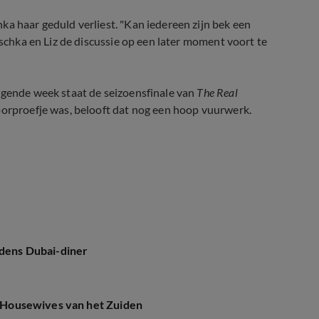
ka haar geduld verliest. "Kan iedereen zijn bek een
uschka en Liz de discussie op een later moment voort te
lgende week staat de seizoensfinale van
The Real
oorproefje was, belooft dat nog een hoop vuurwerk.
jdens Dubai-diner
al Housewives van het Zuiden