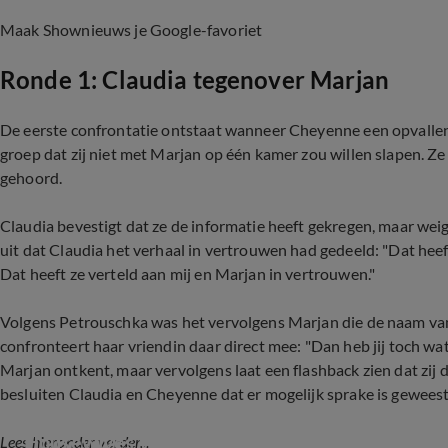
Maak Shownieuws je Google-favoriet
Ronde 1: Claudia tegenover Marjan
De eerste confrontatie ontstaat wanneer Cheyenne een opvallend
groep dat zij niet met Marjan op één kamer zou willen slapen. Ze 
gehoord.
Claudia bevestigt dat ze de informatie heeft gekregen, maar weig
uit dat Claudia het verhaal in vertrouwen had gedeeld: "Dat hee
Dat heeft ze verteld aan mij en Marjan in vertrouwen."
Volgens Petrouschka was het vervolgens Marjan die de naam van C
confronteert haar vriendin daar direct mee: "Dan heb jij toch wat
Marjan ontkent, maar vervolgens laat een flashback zien dat zij
besluiten Claudia en Cheyenne dat er mogelijk sprake is geweest
Housewives van het Zuiden over nieuwkomer 
Lees hieronder verder...