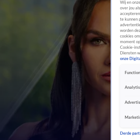
Wij en onz
over jou al
accepteren
te kunnen 
advertentie
worden dez
cookies om 
moment opn
Cookie-inst
Diensten w
onze Digit
Function
Analyti
Adverti
Marketi
Derde parti