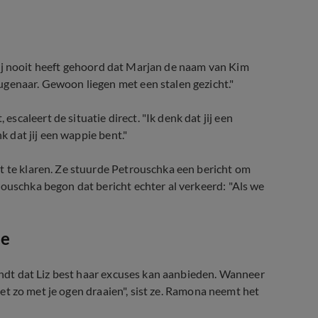
t zij nooit heeft gehoord dat Marjan de naam van Kim
ugenaar. Gewoon liegen met een stalen gezicht."
caleert de situatie direct. "Ik denk dat jij een
k dat jij een wappie bent."
t te klaren. Ze stuurde Petrouschka een bericht om
rouschka begon dat bericht echter al verkeerd: "Als we
ee
vindt dat Liz best haar excuses kan aanbieden. Wanneer
niet zo met je ogen draaien", sist ze. Ramona neemt het