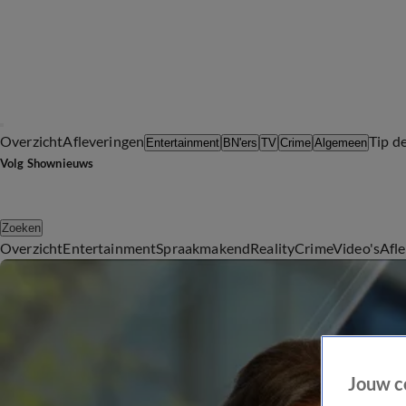
Overzicht
Afleveringen
Tip d
Entertainment
BN'ers
TV
Crime
Algemeen
Volg Shownieuws
Zoeken
Overzicht
Entertainment
Spraakmakend
Reality
Crime
Video's
Afl
Jouw c