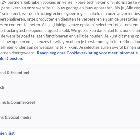
e
29
partners gebruiken cookies en vergelijkbare technieken om informatie te
s gebruiker van onze website(s), jouw gedrag en jouw apparaten. Als je „Alle co
” selecteert, worden trackingtechnologieën ingeschakeld om onze advertenties
personaliseren, onze producten en diensten te verbeteren en om de prestaties 
s en content te meten. Als je „Huidige keuze opslaan” selecteert of je toestemm
e trackingtechnologieën uitgeschakeld. We gebruiken dan enkel functionele en
de website goed te laten functioneren en veilig te houden. Je kunt dit menu op
ieuw openen om je keuzes te wijzigen of om je toestemming in te trekken door
ellingen onder aan de webpagina te klikken. Je selecties zullen overal binnen o
orden doorgevoerd.
Raadpleeg onze Cookieverklaring voor meer informatie.
ale Diensten.
eel & Essentieel
sch
sing & Commercieel
ng & Social media
jen lijst