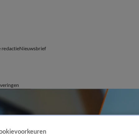
e redactie
Nieuwsbrief
everingen
ookievoorkeuren