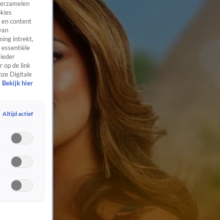
 verzamelen
okies
 en content
van
ing intrekt,
 essentiële
 ieder
 op de link
nze Digitale
Bekijk hier
Altijd actief