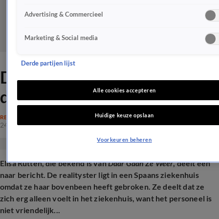
Advertising & Commercieel
Marketing & Social media
Derde partijen lijst
Daar Gaan Ze Weer-Elisa
deelt vervelend bericht
Alle cookies accepteren
Huidige keuze opslaan
REALITY
24 aug 2025, 12:19
Voorkeuren beheren
Elisa Rutten, die bekend is van
Daar Gaan Ze Weer
, deelt een
naar bericht. De realityster ligt in een Spaans ziekenhuis
omdat ze haar bovenbeen heeft gebroken. Ze deelt dat ze
zich erg alleen voelt in het ziekenhuis, want het personeel is
niet vriendelijk...