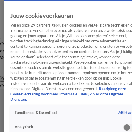
Jouw cookievoorkeuren
Wij en onze
29
partners gebruiken cookies en vergelijkbare technieken 
informatie te verzamelen over jou als gebruiker van onze website(s), jou
gedrag en jouw apparaten. Als je „Alle cookies accepteren” selecteert,
worden trackingtechnologieën ingeschakeld om onze advertenties en
Overzicht
Afleveringen
Tip
Entertainment
BN'ers
TV
Crime
Algemeen
content te kunnen personaliseren, onze producten en diensten te verbet
de redactie
Nieuwsbrief
en om de prestaties van advertenties en content te meten. Als je „Huidi
keuze opslaan” selecteert of je toestemming intrekt, worden deze
Volg Shownieuws
trackingtechnologieën uitgeschakeld. We gebruiken dan enkel functionel
essentiële cookies om de website goed te laten functioneren en veilig te
houden. Je kunt dit menu op ieder moment opnieuw openen om je keuzes
wijzigen of om je toestemming in te trekken door op de link Cookie-
Zoeken
instellingen onder aan de webpagina te klikken. Je selecties zullen overal
Overzicht
Entertainment
Spraakmakend
Reality
Crime
Video's
Afl
binnen onze Digitale Diensten worden doorgevoerd.
Raadpleeg onze
Cookieverklaring voor meer informatie.
Bekijk hier onze Digitale
Diensten.
Altijd ac
Functioneel & Essentieel
Analytisch