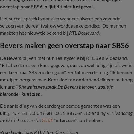
overstap naar SBS6, blijkt dit niet het geval.
Het succes spreekt voor zich wanneer alweer een zevende
seizoen van de realityshow wordt aangekondigd. De mannen
maakten het nieuwtje bekend bij
RTL Boulevard
.
Bevers maken geen overstap naar SBS6
De Bevers blijven met hun realityserie bij RTL 5 en Videoland.
"RTL heeft ons een kans gegeven, dus zou wel lullig zijn als we in
een keer naar SBS zouden gaan", zei John eerder nog. "Ik bemoei
me eigen nergens mee. Kees doet de onderhandelingen met nog
iemand."
Shownieuws sprak De Bevers hierover, zoals je
hieronder kunt zien.
De aanleiding van de eerdergenoemde geruchten was een
John en Kees de Bever laten zich uit over 
uitspraak van Johan Derksen, die in een uitzending van
Vandaag
transfer naar SBS6
Inside
liet weten dat
SBS6
"interesse" zou hebben.
Bron headerfoto: RTL / Tom Cornelissen