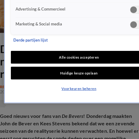
Advertising & Commercieel
Marketing & Social media
Derde partijen lijst
De Bevers maken groot
nieuws bekend over
Alle cookies accepteren
realityserie
Huidige keuze opslaan
REALITY
Voorkeuren beheren
20 feb 2026, 08:32
Goed nieuws voor fans van
De Bevers
! Donderdag maakten
John de Bever en Kees Stevens
bekend dat we een zevende
seizoen van de realityserie kunnen verwachten. En hoewel er
eerst nog geruchten de ronde deden over een mogelijke