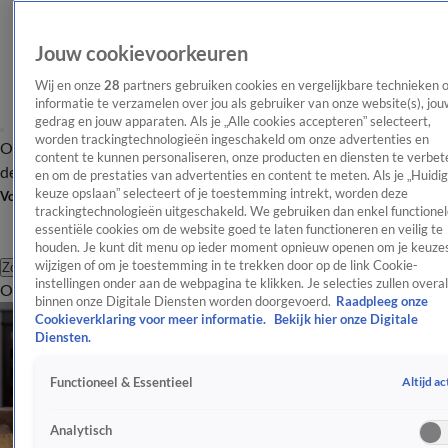
Jouw cookievoorkeuren
Wij en onze
28
partners gebruiken cookies en vergelijkbare technieken 
informatie te verzamelen over jou als gebruiker van onze website(s), jou
gedrag en jouw apparaten. Als je „Alle cookies accepteren” selecteert,
worden trackingtechnologieën ingeschakeld om onze advertenties en
Overzicht
Afleveringen
Tip
Entertainment
BN'ers
TV
Crime
Algemeen
content te kunnen personaliseren, onze producten en diensten te verbet
de redactie
Nieuwsbrief
en om de prestaties van advertenties en content te meten. Als je „Huidi
keuze opslaan” selecteert of je toestemming intrekt, worden deze
Volg Shownieuws
trackingtechnologieën uitgeschakeld. We gebruiken dan enkel functionel
essentiële cookies om de website goed te laten functioneren en veilig te
houden. Je kunt dit menu op ieder moment opnieuw openen om je keuzes
wijzigen of om je toestemming in te trekken door op de link Cookie-
Zoeken
instellingen onder aan de webpagina te klikken. Je selecties zullen overal
Overzicht
Entertainment
Spraakmakend
Reality
Crime
Video's
Afl
binnen onze Digitale Diensten worden doorgevoerd.
Raadpleeg onze
Cookieverklaring voor meer informatie.
Bekijk hier onze Digitale
Diensten.
Altijd ac
Functioneel & Essentieel
Analytisch