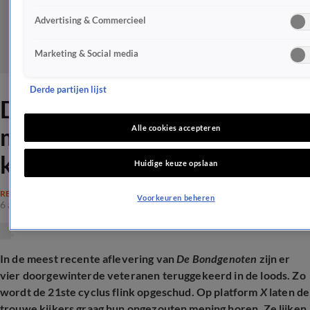
Advertising & Commercieel
Marketing & Social media
Derde partijen lijst
De Bondgenoten-kijkers blij
met terugkomst van één
Alle cookies accepteren
kandidaat
Huidige keuze opslaan
REALITY
Voorkeuren beheren
6 aug 2025, 21:16
In de meest recente aflevering van
De Bondgenoten
zijn er
vier doorgewinterde veteranen teruggekeerd in de loods. Zo
wordt de 21ste cyclus flink opgeschud. Op platform
X
laten de
trouwe kijkers graag hun ongezouten mening horen. Ze lijken