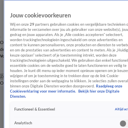
Jouw cookievoorkeuren
Wij en onze
29
partners gebruiken cookies en vergelijkbare technieken 
informatie te verzamelen over jou als gebruiker van onze website(s), jou
gedrag en jouw apparaten. Als je „Alle cookies accepteren” selecteert,
worden trackingtechnologieën ingeschakeld om onze advertenties en
Overzicht
Afleveringen
Tip
Entertainment
BN'ers
TV
Crime
Algemeen
content te kunnen personaliseren, onze producten en diensten te verbet
de redactie
Nieuwsbrief
en om de prestaties van advertenties en content te meten. Als je „Huidi
keuze opslaan” selecteert of je toestemming intrekt, worden deze
Volg Shownieuws
trackingtechnologieën uitgeschakeld. We gebruiken dan enkel functionel
essentiële cookies om de website goed te laten functioneren en veilig te
houden. Je kunt dit menu op ieder moment opnieuw openen om je keuzes
wijzigen of om je toestemming in te trekken door op de link Cookie-
Zoeken
instellingen onder aan de webpagina te klikken. Je selecties zullen overal
Overzicht
Entertainment
Spraakmakend
Reality
Crime
Video's
Afl
binnen onze Digitale Diensten worden doorgevoerd.
Raadpleeg onze
Cookieverklaring voor meer informatie.
Bekijk hier onze Digitale
Diensten.
Altijd ac
Functioneel & Essentieel
Analytisch