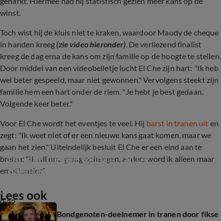
geharkt. Hiermee had hij statistisch gezien meer kans op de
winst.
Toch wist hij de kluis niet te kraken, waardoor Maudy de cheque
in handen kreeg
(zie video hieronder)
. De verliezend finalist
kreeg de dag erna de kans om zijn familie op de hoogte te stellen.
Door middel van een videobelletje lucht El Che zijn hart: "Ik heb
wel beter gespeeld, maar niet gewonnen." Vervolgens steekt zijn
familie hem een hart onder de riem. "Je hebt je best gedaan.
Volgende keer beter."
Voor El Che wordt het eventjes te veel. Hij
barst in tranen uit
en
zegt: "Ik weet niet of er een nieuwe kans gaat komen, maar we
gaan het zien." Uiteindelijk besluit El Che er een eind aan te
Dit is de nieuwe winnaar van De 
breien: "Ik wil nou graag ophangen, anders word ik alleen maar
Bondgenoten! (De Bondgenoten)
emotioneler."
Lees ook
0:32
Bondgenoten-deelnemer in tranen door fikse