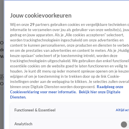
Jouw cookievoorkeuren
Wij en onze
29
partners gebruiken cookies en vergelijkbare technieken 
informatie te verzamelen over jou als gebruiker van onze website(s), jou
gedrag en jouw apparaten. Als je „Alle cookies accepteren” selecteert,
worden trackingtechnologieën ingeschakeld om onze advertenties en
Overzicht
Afleveringen
Tip
Entertainment
BN'ers
TV
Crime
Algemeen
content te kunnen personaliseren, onze producten en diensten te verbet
de redactie
Nieuwsbrief
en om de prestaties van advertenties en content te meten. Als je „Huidi
keuze opslaan” selecteert of je toestemming intrekt, worden deze
Volg Shownieuws
trackingtechnologieën uitgeschakeld. We gebruiken dan enkel functionel
essentiële cookies om de website goed te laten functioneren en veilig te
houden. Je kunt dit menu op ieder moment opnieuw openen om je keuzes
wijzigen of om je toestemming in te trekken door op de link Cookie-
Zoeken
instellingen onder aan de webpagina te klikken. Je selecties zullen overal
Overzicht
Entertainment
Spraakmakend
Reality
Crime
Video's
Afl
binnen onze Digitale Diensten worden doorgevoerd.
Raadpleeg onze
Cookieverklaring voor meer informatie.
Bekijk hier onze Digitale
Diensten.
Altijd ac
Functioneel & Essentieel
Analytisch