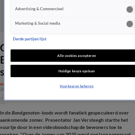
Advertising & Commercieel
Marketing & Social media
Derde partijen lijst
Grote veranderingen in De
Bondgenoten: bewoners
Alle cookies accepteren
speculeren erop los
Huidige keuze opslaan
REALITY
Voorkeuren beheren
28 apr 2026, 11:53
In de
Bondgenoten
-loods wordt fanatiek gespeculeerd over
aankomende zomer. Presentator Jan Versteegh startte het
vuurtje door in een videoboodschap de bewoners toe te
spreken. "Over de zomer van 2025 werd nog lang nagepraat.