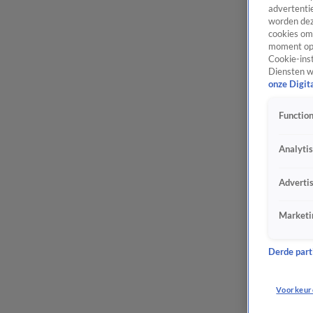
advertentie
worden dez
cookies om 
moment opn
Cookie-inst
Diensten w
onze Digit
Function
Analyti
Adverti
Marketi
Derde parti
Voorkeur