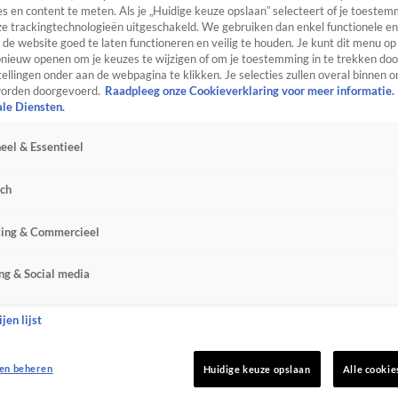
s en content te meten. Als je „Huidige keuze opslaan” selecteert of je toestemm
e trackingtechnologieën uitgeschakeld. We gebruiken dan enkel functionele en
de website goed te laten functioneren en veilig te houden. Je kunt dit menu op
ieuw openen om je keuzes te wijzigen of om je toestemming in te trekken door
ellingen onder aan de webpagina te klikken. Je selecties zullen overal binnen o
orden doorgevoerd.
Raadpleeg onze Cookieverklaring voor meer informatie.
ale Diensten.
eel & Essentieel
sch
sing & Commercieel
ng & Social media
jen lijst
en beheren
Huidige keuze opslaan
Alle cookie