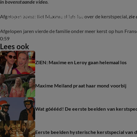
in bovenstaande video.
Op bezoek bij de Meilandjes
Afgelopen zomer liet Maxime al iets los over de kerstspecial,
zie
Afgelopen jaren vierde de familie onder meer kerst op hun Franse
0:59
Lees ook
ZIEN: Maxime en Leroy gaan helemaal los
Maxime Meiland praat haar mond voorbij
Wat góéééd! De eerste beelden van kerstspec
Eerste beelden hysterische kerstspecial van 