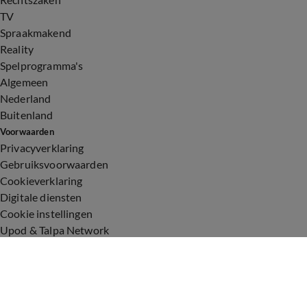
TV
Spraakmakend
Reality
Spelprogramma's
Algemeen
Nederland
Buitenland
Voorwaarden
Privacyverklaring
Gebruiksvoorwaarden
Cookieverklaring
Digitale diensten
Cookie instellingen
Upod & Talpa Network
Adverteren
Vacatures
Publieksservice
Toegankelijkheid