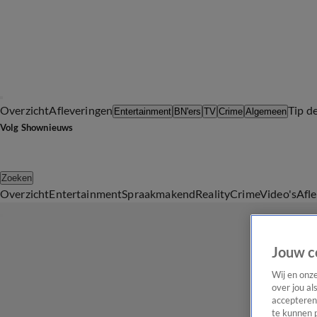
Overzicht
Afleveringen
Tip d
Entertainment
BN'ers
TV
Crime
Algemeen
Volg Shownieuws
Zoeken
Overzicht
Entertainment
Spraakmakend
Reality
Crime
Video's
Afl
Jouw c
Wij en onz
over jou al
accepteren
te kunnen 