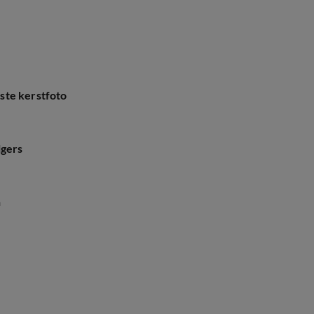
ste kerstfoto
lgers
n