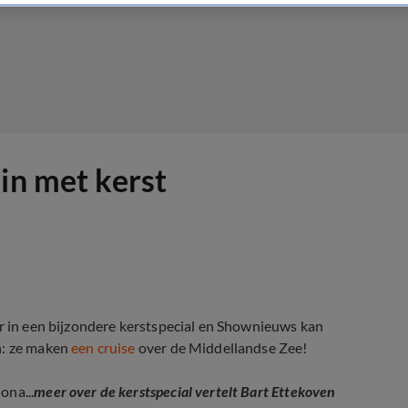
in met kerst
er in een bijzondere kerstspecial en Shownieuws kan
n: ze maken
een cruise
over de Middellandse Zee!
ona...
meer over de kerstspecial vertelt Bart Ettekoven