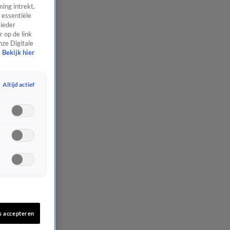
ing intrekt,
 essentiële
 ieder
 op de link
nze Digitale
Bekijk hier
Altijd actief
s accepteren