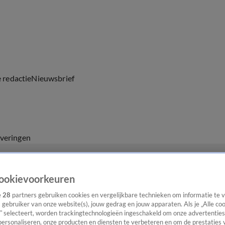
e redactie
Nieuwsbrief
everingen
ookievoorkeuren
e
28
partners gebruiken cookies en vergelijkbare technieken om informatie te
s gebruiker van onze website(s), jouw gedrag en jouw apparaten. Als je „Alle co
” selecteert, worden trackingtechnologieën ingeschakeld om onze advertenties
personaliseren, onze producten en diensten te verbeteren en om de prestaties 