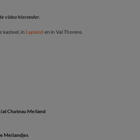
 de video hieronder.
 kasteel, in
Lapland
en in Val Thorens.
ial Chateau Meiland
de Meilandjes