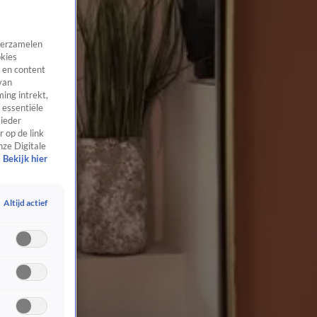
 verzamelen
okies
 en content
van
ing intrekt,
 essentiële
 ieder
 op de link
nze Digitale
Bekijk hier
Altijd actief