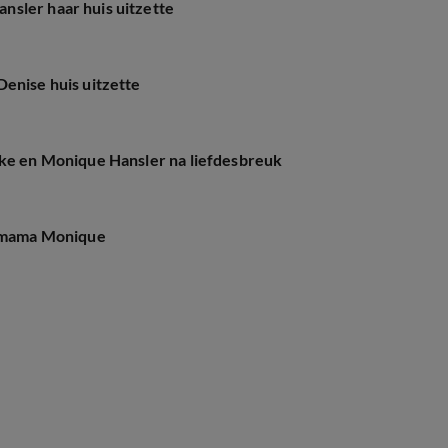
sler haar huis uitzette
enise huis uitzette
ike en Monique Hansler na liefdesbreuk
' mama Monique