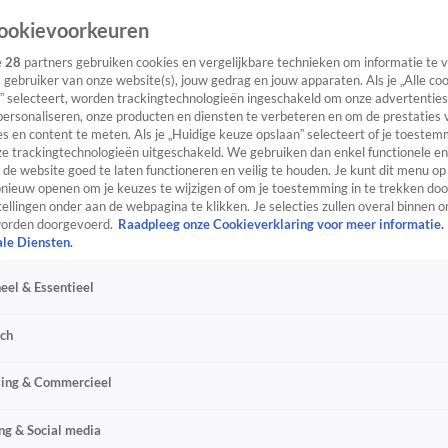
ookievoorkeuren
e
28
partners gebruiken cookies en vergelijkbare technieken om informatie te
s gebruiker van onze website(s), jouw gedrag en jouw apparaten. Als je „Alle co
” selecteert, worden trackingtechnologieën ingeschakeld om onze advertenties
personaliseren, onze producten en diensten te verbeteren en om de prestaties 
s en content te meten. Als je „Huidige keuze opslaan” selecteert of je toestemm
e trackingtechnologieën uitgeschakeld. We gebruiken dan enkel functionele en
de website goed te laten functioneren en veilig te houden. Je kunt dit menu op
ieuw openen om je keuzes te wijzigen of om je toestemming in te trekken door
ellingen onder aan de webpagina te klikken. Je selecties zullen overal binnen o
orden doorgevoerd.
Raadpleeg onze Cookieverklaring voor meer informatie.
ale Diensten.
eel & Essentieel
sch
sing & Commercieel
ng & Social media