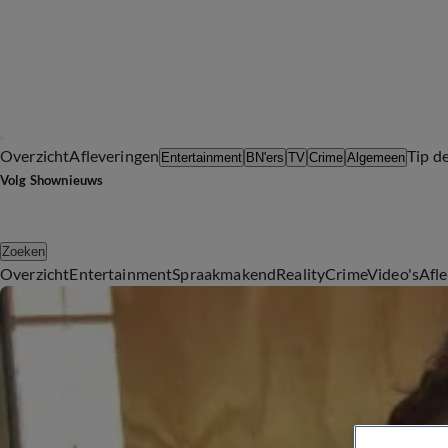
Overzicht
Afleveringen
Tip d
Entertainment
BN'ers
TV
Crime
Algemeen
Volg Shownieuws
Zoeken
Overzicht
Entertainment
Spraakmakend
Reality
Crime
Video's
Afl