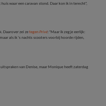
uis waar een caravan stond. Daar kon ik in terecht",
wijf!"
k. Daarover zei ze
tegen
Privé
: "Maar ik zeg je eerlijk:
aar als ik 's nachts scooters voorbij hoorde rijden,
 uitspraken van Denise, maar Monique heeft zaterdag
nise het huis uitzette