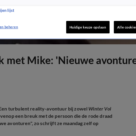
jen lijst
en beheren
Huidige keuze opslaan
Alle cookie
uk met Mike: 'Nieuwe avontur
Een turbulent reality-avontuur bij zowel
Winter Vol
ovenop een breuk met de persoon die de rode draad
euwe avonturen", zo schrijft ze maandag zelf op