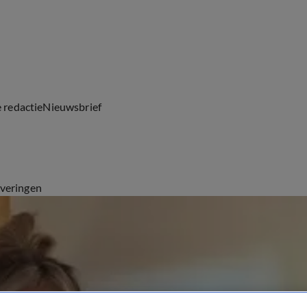
e redactie
Nieuwsbrief
everingen