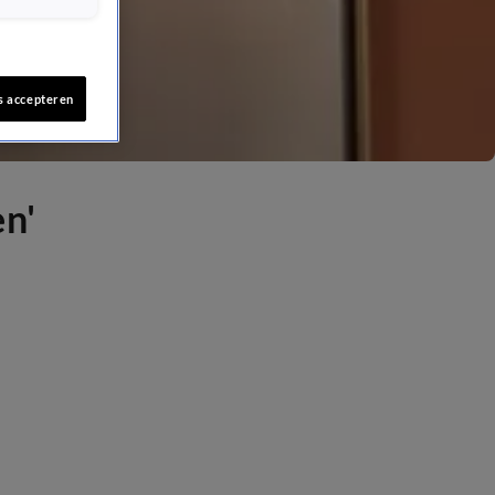
s accepteren
en'