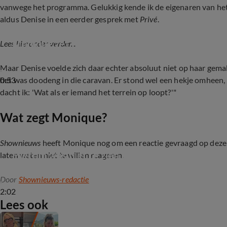
vanwege het programma. Gelukkig kende ik de eigenaren van het h
aldus Denise in een eerder gesprek met
Privé
.
Monique zet Denise op straat: "Schandalig stink
Lees hieronder verder...
Maar Denise voelde zich daar echter absoluut niet op haar gema
0:53
het was doodeng in die caravan. Er stond wel een hekje omheen, m
dacht ik: 'Wat als er iemand het terrein op loopt?'"
Wat zegt Monique?
Shownieuws
heeft Monique nog om een reactie gevraagd op deze
Híerom was niet te zien dat Monique Hansler De
laten weten niet te willen reageren.
Door
Shownieuws-redactie
2:02
Lees ook