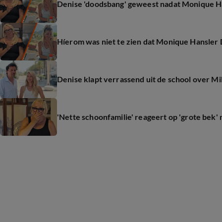
Denise 'doodsbang' geweest nadat Monique Han
Híerom was niet te zien dat Monique Hansler D
Denise klapt verrassend uit de school over M
'Nette schoonfamilie' reageert op 'grote bek