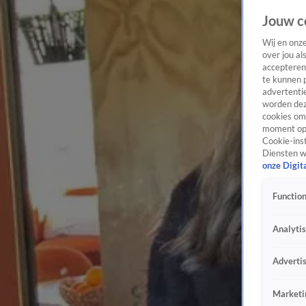
Jouw c
Wij en onz
over jou al
accepteren
te kunnen 
advertentie
worden dez
cookies om 
moment opn
Cookie-inst
Diensten w
onze Digit
Function
Analyti
Adverti
Marketi