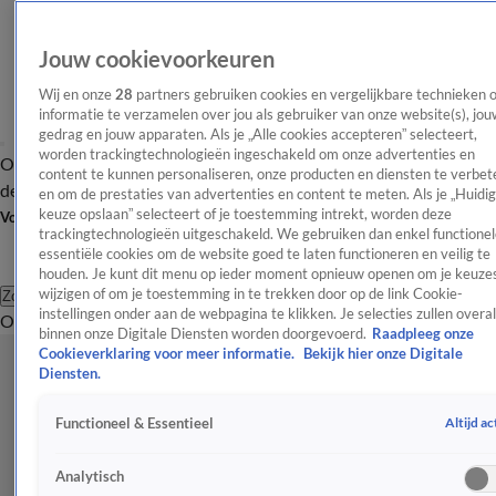
Jouw cookievoorkeuren
Wij en onze
28
partners gebruiken cookies en vergelijkbare technieken 
informatie te verzamelen over jou als gebruiker van onze website(s), jou
gedrag en jouw apparaten. Als je „Alle cookies accepteren” selecteert,
worden trackingtechnologieën ingeschakeld om onze advertenties en
Overzicht
Afleveringen
Tip
Entertainment
BN'ers
TV
Crime
Algemeen
content te kunnen personaliseren, onze producten en diensten te verbet
de redactie
Nieuwsbrief
en om de prestaties van advertenties en content te meten. Als je „Huidi
keuze opslaan” selecteert of je toestemming intrekt, worden deze
Volg Shownieuws
trackingtechnologieën uitgeschakeld. We gebruiken dan enkel functionel
essentiële cookies om de website goed te laten functioneren en veilig te
houden. Je kunt dit menu op ieder moment opnieuw openen om je keuzes
wijzigen of om je toestemming in te trekken door op de link Cookie-
Zoeken
instellingen onder aan de webpagina te klikken. Je selecties zullen overal
Overzicht
Entertainment
Spraakmakend
Reality
Crime
Video's
Afl
binnen onze Digitale Diensten worden doorgevoerd.
Raadpleeg onze
Cookieverklaring voor meer informatie.
Bekijk hier onze Digitale
Diensten.
Altijd ac
Functioneel & Essentieel
Analytisch