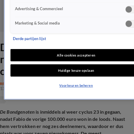
Advertising & Commercieel
Marketing & Social media
Derde partijen lijst
Deze 2 Bondgenoten-
nieuwkomers gaan de loods
Alle cookies accepteren
opschudden
Huidige keuze opslaan
REALITY
Voorkeuren beheren
13 okt 2025, 20:00
De Bondgenoten
is inmiddels al weer cyclus 23 in gegaan,
nadat Fabio de vorige 100.000 euro won in de loods. Naast
hem vertrokken er nog zes deelnemers, waardoor er dus
plaats was voor zeven nieuwkomers. De meest