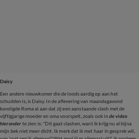
Daisy
Een andere nieuwkomer die de loods aardig op aan het
schudden is, is Daisy. In de aflevering van maandagavond
kondigde Roma al aan dat zij een aanstaande clash met de
vijftigjarige moeder en oma voorspelt, zoals ook in
de video
hieronder
te zien is: "Dit gaat clashen, want ik krijg nu al bijna
mijn bek niet meer dicht. Ik merk dat ik met haar in gesprek wil,
van 'wat zeg jij allemaal? Wat gooi jij er allemaal uit?' Ik probeer