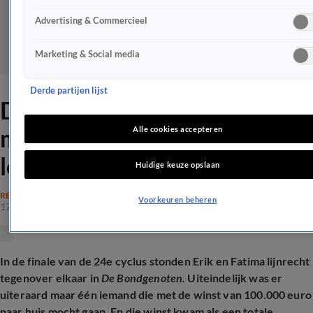
Advertising & Commercieel
Marketing & Social media
Derde partijen lijst
Deze Bondgenoot vertrekt
met 100.000 euro uit de
Alle cookies accepteren
loods
Huidige keuze opslaan
REALITY
Voorkeuren beheren
17 dec 2025, 20:41
In de finale van de 24e cyclus stonden Erik en Fatima lijnrecht
tegenover elkaar in
De Bondgenoten.
Uiteindelijk was er
uiteraard maar één iemand die met de winst van 100.000 euro
naar huis mocht gaan. En die winst kwam als een totale