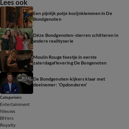
Lees ook
Een pijnlijk potje kozijnklemmen in De
Bondgenoten
Déze Bondgenoten-sterren schitteren in
andere realityserie
Moulin Rouge feestje in eerste
zaterdagaflevering De Bongenoten
De Bondgenoten-kijkers klaar met
deelnemer: 'Opdonderen'
Categorieën
Entertainment
Nieuws
BN'ers
Royalty