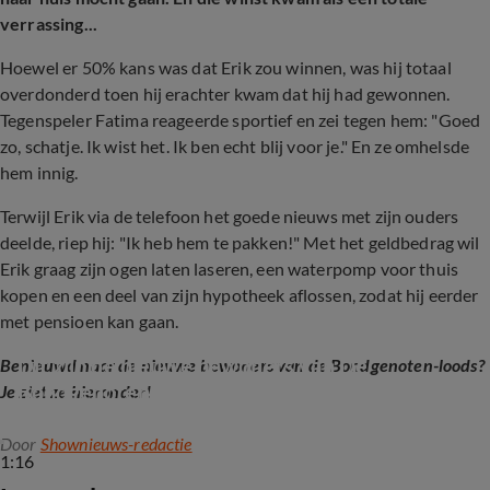
verrassing...
Hoewel er 50% kans was dat Erik zou winnen, was hij totaal
overdonderd toen hij erachter kwam dat hij had gewonnen.
Tegenspeler Fatima reageerde sportief en zei tegen hem: "Goed
zo, schatje. Ik wist het. Ik ben echt blij voor je." En ze omhelsde
hem innig.
Terwijl Erik via de telefoon het goede nieuws met zijn ouders
deelde, riep hij: "Ik heb hem te pakken!" Met het geldbedrag wil
Erik graag zijn ogen laten laseren, een waterpomp voor thuis
kopen en een deel van zijn hypotheek aflossen, zodat hij eerder
met pensioen kan gaan.
Dit zijn de nieuwe bewoners van De 
Benieuwd naar de nieuwe bewoners van de Bondgenoten-loods?
Bondgenoten!
Je ziet ze hieronder!
Door
Shownieuws-redactie
1:16