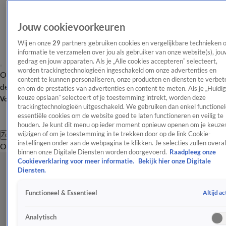
Jouw cookievoorkeuren
Wij en onze
29
partners gebruiken cookies en vergelijkbare technieken 
informatie te verzamelen over jou als gebruiker van onze website(s), jou
gedrag en jouw apparaten. Als je „Alle cookies accepteren” selecteert,
worden trackingtechnologieën ingeschakeld om onze advertenties en
Overzicht
Afleveringen
Tip
Entertainment
BN'ers
TV
Crime
Algemeen
content te kunnen personaliseren, onze producten en diensten te verbet
de redactie
Nieuwsbrief
en om de prestaties van advertenties en content te meten. Als je „Huidi
keuze opslaan” selecteert of je toestemming intrekt, worden deze
Volg Shownieuws
trackingtechnologieën uitgeschakeld. We gebruiken dan enkel functionel
essentiële cookies om de website goed te laten functioneren en veilig te
houden. Je kunt dit menu op ieder moment opnieuw openen om je keuzes
wijzigen of om je toestemming in te trekken door op de link Cookie-
Zoeken
instellingen onder aan de webpagina te klikken. Je selecties zullen overal
Overzicht
Entertainment
Spraakmakend
Reality
Crime
Video's
Afl
binnen onze Digitale Diensten worden doorgevoerd.
Raadpleeg onze
Cookieverklaring voor meer informatie.
Bekijk hier onze Digitale
Diensten.
Altijd ac
Functioneel & Essentieel
Analytisch