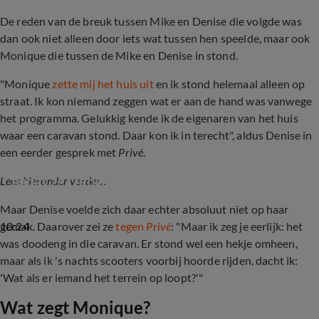
De reden van de breuk tussen Mike en Denise die volgde was
dan ook niet alleen door iets wat tussen hen speelde, maar ook
Monique die tussen de Mike en Denise in stond.
"Monique
zette mij het huis uit
en ik stond helemaal alleen op
straat. Ik kon niemand zeggen wat er aan de hand was vanwege
het programma. Gelukkig kende ik de eigenaren van het huis
waar een caravan stond. Daar kon ik in terecht", aldus Denise in
een eerder gesprek met
Privé
.
Monique Hansler blijft het gesprek van de dag 
nadat ze Denise het huis uitzette
Lees hieronder verder...
Maar Denise voelde zich daar echter absoluut niet op haar
10:24
gemak. Daarover zei ze
tegen
Privé
: "Maar ik zeg je eerlijk: het
was doodeng in die caravan. Er stond wel een hekje omheen,
maar als ik 's nachts scooters voorbij hoorde rijden, dacht ik:
'Wat als er iemand het terrein op loopt?'"
Wat zegt Monique?