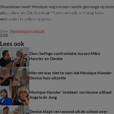
Shownieuws
heeft Monique nog om een reactie gevraagd op deze
Híerom was niet te zien dat Monique Hansler 
uitspraken van Denise, maar Monique heeft zaterdag laten
Denise het huis uitzette
weten niet te willen reageren.
Door
Shownieuws-redactie
2:02
Lees ook
Zien: heftige confrontatie tussen Mike
Hansler en Denise
Híerom was niet te zien dat Monique Hansler
Denise huis uitzette
Monique Hansler 'ontdaan' na nieuwe uithaal
Angela de Jong
Denise klapt verrassend uit de school over