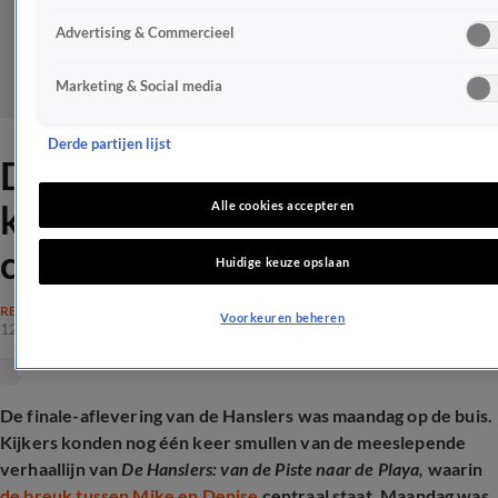
Advertising & Commercieel
Marketing & Social media
Derde partijen lijst
Deze uitspraak irriteert
kijkers in heftige
Alle cookies accepteren
confrontatie Mike en Denise
Huidige keuze opslaan
REALITY
Voorkeuren beheren
12 jan 2026, 21:47
De finale-aflevering van de Hanslers was maandag op de buis.
Kijkers konden nog één keer smullen van de meeslepende
verhaallijn van
De Hanslers: van de Piste naar de Playa,
waarin
de breuk tussen Mike en Denise
centraal staat. Maandag was