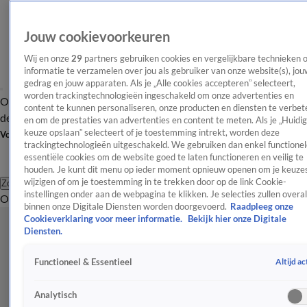
Jouw cookievoorkeuren
Wij en onze
29
partners gebruiken cookies en vergelijkbare technieken 
informatie te verzamelen over jou als gebruiker van onze website(s), jou
gedrag en jouw apparaten. Als je „Alle cookies accepteren” selecteert,
worden trackingtechnologieën ingeschakeld om onze advertenties en
Overzicht
Afleveringen
Tip
Entertainment
BN'ers
TV
Crime
Algemeen
content te kunnen personaliseren, onze producten en diensten te verbet
de redactie
Nieuwsbrief
en om de prestaties van advertenties en content te meten. Als je „Huidi
keuze opslaan” selecteert of je toestemming intrekt, worden deze
Volg Shownieuws
trackingtechnologieën uitgeschakeld. We gebruiken dan enkel functionel
essentiële cookies om de website goed te laten functioneren en veilig te
houden. Je kunt dit menu op ieder moment opnieuw openen om je keuzes
wijzigen of om je toestemming in te trekken door op de link Cookie-
Zoeken
instellingen onder aan de webpagina te klikken. Je selecties zullen overal
Overzicht
Entertainment
Spraakmakend
Reality
Crime
Video's
Afl
binnen onze Digitale Diensten worden doorgevoerd.
Raadpleeg onze
Cookieverklaring voor meer informatie.
Bekijk hier onze Digitale
Diensten.
Altijd ac
Functioneel & Essentieel
Analytisch