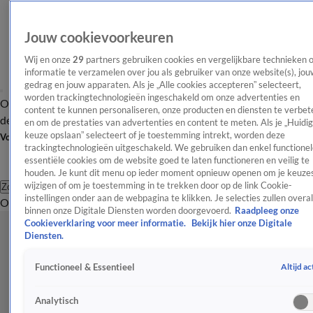
Jouw cookievoorkeuren
Wij en onze
29
partners gebruiken cookies en vergelijkbare technieken 
informatie te verzamelen over jou als gebruiker van onze website(s), jou
gedrag en jouw apparaten. Als je „Alle cookies accepteren” selecteert,
worden trackingtechnologieën ingeschakeld om onze advertenties en
Overzicht
Afleveringen
Tip
Entertainment
BN'ers
TV
Crime
Algemeen
content te kunnen personaliseren, onze producten en diensten te verbet
de redactie
Nieuwsbrief
en om de prestaties van advertenties en content te meten. Als je „Huidi
keuze opslaan” selecteert of je toestemming intrekt, worden deze
Volg Shownieuws
trackingtechnologieën uitgeschakeld. We gebruiken dan enkel functionel
essentiële cookies om de website goed te laten functioneren en veilig te
houden. Je kunt dit menu op ieder moment opnieuw openen om je keuzes
wijzigen of om je toestemming in te trekken door op de link Cookie-
Zoeken
instellingen onder aan de webpagina te klikken. Je selecties zullen overal
Overzicht
Entertainment
Spraakmakend
Reality
Crime
Video's
Afl
binnen onze Digitale Diensten worden doorgevoerd.
Raadpleeg onze
Cookieverklaring voor meer informatie.
Bekijk hier onze Digitale
Diensten.
Altijd ac
Functioneel & Essentieel
Analytisch