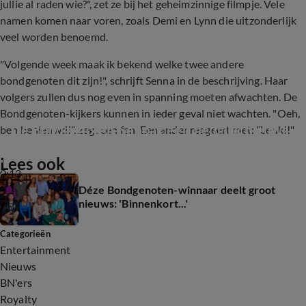
jullie al raden wie?", zet ze bij het geheimzinnige filmpje. Vele
namen komen naar voren, zoals Demi en Lynn die uitzonderlijk
veel worden benoemd.
"Volgende week maak ik bekend welke twee andere
bondgenoten dit zijn!", schrijft Senna in de beschrijving. Haar
volgers zullen dus nog even in spanning moeten afwachten. De
Bondgenoten-kijkers kunnen in ieder geval niet wachten. "Oeh,
De Bondgenoten-Senna deelt heuglijk nieuws
ben benieuwd!", zegt een fan. Een ander reageert met: "Leuk!!"
Lees ook
0:13
Déze Bondgenoten-winnaar deelt groot
nieuws: 'Binnenkort...'
Categorieën
Entertainment
Nieuws
BN'ers
Royalty