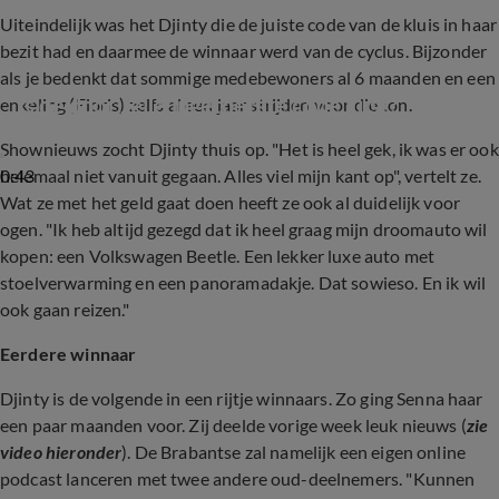
Uiteindelijk was het Djinty die de juiste code van de kluis in haar
bezit had en daarmee de winnaar werd van de cyclus. Bijzonder
als je bedenkt dat sommige medebewoners al 6 maanden en een
Is de door Jelle ingetoetste code juist?
enkeling (Floris) zelfs al een jaar strijden voor die ton.
Shownieuws zocht Djinty thuis op. "Het is heel gek, ik was er ook
0:43
helemaal niet vanuit gegaan. Alles viel mijn kant op", vertelt ze.
Wat ze met het geld gaat doen heeft ze ook al duidelijk voor
ogen. "Ik heb altijd gezegd dat ik heel graag mijn droomauto wil
kopen: een Volkswagen Beetle. Een lekker luxe auto met
stoelverwarming en een panoramadakje. Dat sowieso. En ik wil
ook gaan reizen."
Eerdere winnaar
Djinty is de volgende in een rijtje winnaars. Zo ging Senna haar
een paar maanden voor. Zij deelde vorige week leuk nieuws (
zie
video hieronder
). De Brabantse zal namelijk een eigen online
podcast lanceren met twee andere oud-deelnemers. "Kunnen