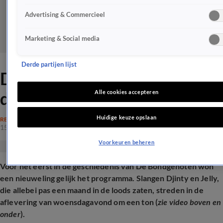
Advertising & Commercieel
Marketing & Social media
Derde partijen lijst
Dit is de nieuwe winnaar van
de Bondgenoten
Alle cookies accepteren
Huidige keuze opslaan
REALITY
15 mei 2025, 10:25
Voorkeuren beheren
Voor het eerst in de geschiedenis van De Bondgenoten won
een nieuweling gelijk het programma. Slangen Djinty en Jelly,
die allebei pas een maand in de loods zaten, streden in de
aflevering van woensdagavond om een ton (
zie video boven en
onder
).