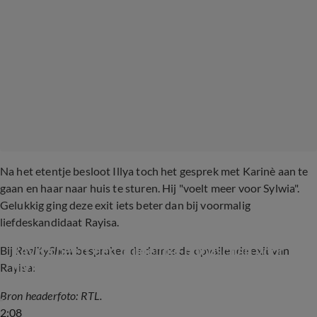
Na het etentje besloot Illya toch het gesprek met Karinè aan te
gaan en haar naar huis te sturen. Hij "voelt meer voor Sylwia".
Gelukkig ging deze exit iets beter dan bij voormalig
liefdeskandidaat Rayisa.
Rayisa heeft een duidelijke boodschap voor 
Bij
RealityShow
bespraken de dames de opvallende exit van
Illya
Rayisa:
Bron headerfoto: RTL.
2:08