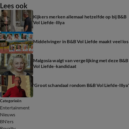
Lees ook
Kijkers merken allemaal hetzelfde op bij B&B
Vol Liefde-Illya
Middelvinger in B&B Vol Liefde maakt veel los
Malgosia walgt van vergelijking met deze B&B
Vol Liefde-kandidaat
'Groot schandaal rondom B&B Vol Liefde-Illya'
Categorieën
Entertainment
Nieuws
BN'ers
Royalty