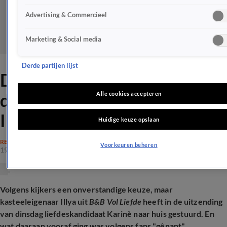
Advertising & Commercieel
Marketing & Social media
Derde partijen lijst
Dit ongemak ging vooraf aan
de B&B Vol Liefde-exit bij
Alle cookies accepteren
Illya
Huidige keuze opslaan
REALITY
Voorkeuren beheren
19 aug 2025, 21:50
Volgens kijkers een onverstandige keuze, maar
kasteeleigenaar Illya uit
B&B Vol Liefde
heeft in de uitzending
van dinsdag liefdeskandidaat
Karinè
naar huis gestuurd. En
wat daaraan vooraf ging was volgens fans "gênant",