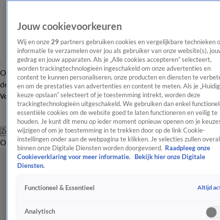
Jouw cookievoorkeuren
Wij en onze
29
partners gebruiken cookies en vergelijkbare technieken 
informatie te verzamelen over jou als gebruiker van onze website(s), jou
gedrag en jouw apparaten. Als je „Alle cookies accepteren” selecteert,
worden trackingtechnologieën ingeschakeld om onze advertenties en
Overzicht
Afleveringen
Tip
Entertainment
BN'ers
TV
Crime
Algemeen
content te kunnen personaliseren, onze producten en diensten te verbet
de redactie
Nieuwsbrief
en om de prestaties van advertenties en content te meten. Als je „Huidi
keuze opslaan” selecteert of je toestemming intrekt, worden deze
Volg Shownieuws
trackingtechnologieën uitgeschakeld. We gebruiken dan enkel functionel
essentiële cookies om de website goed te laten functioneren en veilig te
houden. Je kunt dit menu op ieder moment opnieuw openen om je keuzes
wijzigen of om je toestemming in te trekken door op de link Cookie-
Zoeken
instellingen onder aan de webpagina te klikken. Je selecties zullen overal
Overzicht
Entertainment
Spraakmakend
Reality
Crime
Video's
Afl
binnen onze Digitale Diensten worden doorgevoerd.
Raadpleeg onze
Cookieverklaring voor meer informatie.
Bekijk hier onze Digitale
Diensten.
Altijd ac
Functioneel & Essentieel
Analytisch