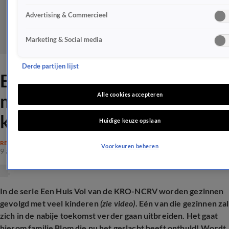
Advertising & Commercieel
Marketing & Social media
Derde partijen lijst
Een huis vol-familie Blom
maakt geslacht van negende
Alle cookies accepteren
kind bekend
Huidige keuze opslaan
REALITY
Voorkeuren beheren
9 apr 2025, 15:25
In de serie Een Huis Vol van de KRO-NCRV worden gezinnen
gevolgd met veel kinderen
(zie video)
. Eén van die gezinnen zal
zich in de nabije toekomst verder gaan uitbreiden. Het gaat
hierom familie Blom die nu het geslacht heeft onthuld! Wordt