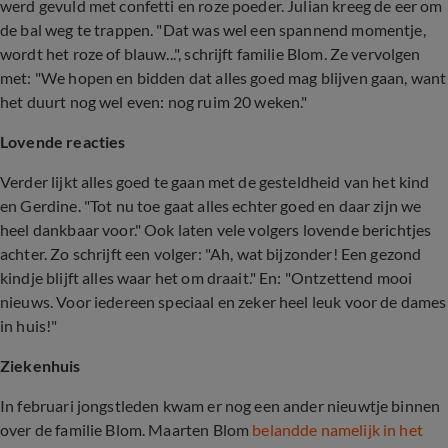
werd gevuld met confetti en roze poeder. Julian kreeg de eer om
de bal weg te trappen. "Dat was wel een spannend momentje,
wordt het roze of blauw...", schrijft familie Blom. Ze vervolgen
met: "We hopen en bidden dat alles goed mag blijven gaan, want
het duurt nog wel even: nog ruim 20 weken."
Lovende reacties
Verder lijkt alles goed te gaan met de gesteldheid van het kind
en Gerdine. "Tot nu toe gaat alles echter goed en daar zijn we
heel dankbaar voor." Ook laten vele volgers lovende berichtjes
achter. Zo schrijft een volger: "Ah, wat bijzonder! Een gezond
kindje blijft alles waar het om draait." En: "Ontzettend mooi
nieuws. Voor iedereen speciaal en zeker heel leuk voor de dames
in huis!"
Ziekenhuis
In februari jongstleden kwam er nog een ander nieuwtje binnen
over de familie Blom. Maarten Blom
belandde namelijk in het