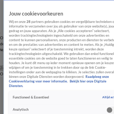
Jouw cookievoorkeuren
Wij en onze
28
partners gebruiken cookies en vergelijkbare technieken 
informatie te verzamelen over jou als gebruiker van onze website(s), jou
gedrag en jouw apparaten. Als je „Alle cookies accepteren” selecteert,
worden trackingtechnologieën ingeschakeld om onze advertenties en
Overzicht
Afleveringen
Tip
Entertainment
BN'ers
TV
Crime
Algemeen
content te kunnen personaliseren, onze producten en diensten te verbet
de redactie
Nieuwsbrief
en om de prestaties van advertenties en content te meten. Als je „Huidi
keuze opslaan” selecteert of je toestemming intrekt, worden deze
Volg Shownieuws
trackingtechnologieën uitgeschakeld. We gebruiken dan enkel functionel
essentiële cookies om de website goed te laten functioneren en veilig te
houden. Je kunt dit menu op ieder moment opnieuw openen om je keuzes
wijzigen of om je toestemming in te trekken door op de link Cookie-
Zoeken
instellingen onder aan de webpagina te klikken. Je selecties zullen overal
Overzicht
Entertainment
Spraakmakend
Reality
Crime
Video's
Afl
binnen onze Digitale Diensten worden doorgevoerd.
Raadpleeg onze
Cookieverklaring voor meer informatie.
Bekijk hier onze Digitale
Diensten.
Altijd ac
Functioneel & Essentieel
Analytisch