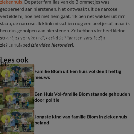
ziekenhuis
. De pater familias van de Blommetjes was
geopereerd aan nierstenen. Net ontwaakt uit de narcose
vertelde hij hoe het met hem gaat. "Ik ben net wakker uit m'n
slaap, de narcose. Ik klink misschien nog een beetje suf, maar ik
ben dus geholpen aan nierstenen. Ze hebben vier heel kleine
Maarten Blom (Een Huis Vol) in ziekenhuis 
steentjes verwijderd", vertelde Maarten vanuit zijn
beland
ziekenhuisbed
(zie video hieronder)
.
Lees ook
1:15
Familie Blom uit Een huis vol deelt heftig
nieuws
Een Huis Vol-familie Blom staande gehouden
door politie
Jongste kind van familie Blom in ziekenhuis
beland