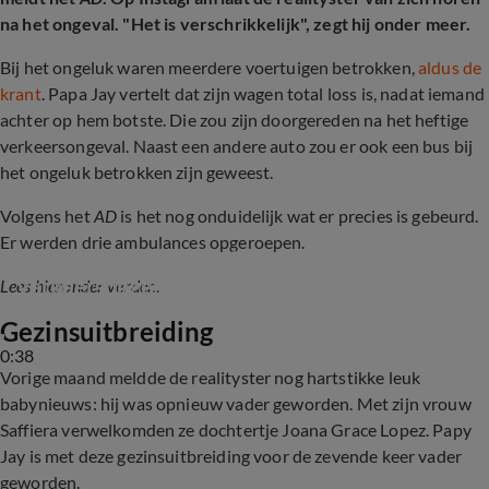
na het ongeval. "Het is verschrikkelijk", zegt hij onder meer.
Bij het ongeluk waren meerdere voertuigen betrokken,
aldus de
krant
. Papa Jay vertelt dat zijn wagen total loss is, nadat iemand
achter op hem botste. Die zou zijn doorgereden na het heftige
verkeersongeval. Naast een andere auto zou er ook een bus bij
het ongeluk betrokken zijn geweest.
Volgens het
AD
is het nog onduidelijk wat er precies is gebeurd.
Er werden drie ambulances opgeroepen.
Een huis vol-Papa Jay betrokken bij ernstig 
verkeersongeluk
Lees hieronder verder...
Gezinsuitbreiding
0:38
Vorige maand meldde de realityster nog hartstikke leuk
babynieuws: hij was opnieuw vader geworden. Met zijn vrouw
Saffiera verwelkomden ze dochtertje Joana Grace Lopez. Papy
Jay is met deze gezinsuitbreiding voor de zevende keer vader
geworden.