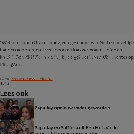
"Welkom Joana Grace Lopez, een geschenk van God en in veilige
handen geboren, met veel doorzettingsvermogen, liefde en
Papa Jay heeft het geluk in de liefde weer 
kracht. God did it", schreef hij bij de geboorte van zijn dochter op
gevonden
Instagram.
Door
Shownieuws-redactie
1:43
Lees ook
Papa Jay opnieuw vader geworden
Papa Jay en Saffiera uit Een Huis Vol in
verwachting van een dochter