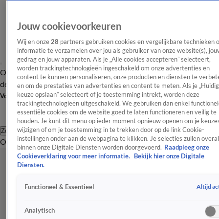
Jouw cookievoorkeuren
Wij en onze
28
partners gebruiken cookies en vergelijkbare technieken 
informatie te verzamelen over jou als gebruiker van onze website(s), jou
gedrag en jouw apparaten. Als je „Alle cookies accepteren” selecteert,
worden trackingtechnologieën ingeschakeld om onze advertenties en
Overzicht
Afleveringen
Tip
Entertainment
BN'ers
TV
Crime
Algemeen
content te kunnen personaliseren, onze producten en diensten te verbet
de redactie
Nieuwsbrief
en om de prestaties van advertenties en content te meten. Als je „Huidi
keuze opslaan” selecteert of je toestemming intrekt, worden deze
Volg Shownieuws
trackingtechnologieën uitgeschakeld. We gebruiken dan enkel functionel
essentiële cookies om de website goed te laten functioneren en veilig te
houden. Je kunt dit menu op ieder moment opnieuw openen om je keuzes
wijzigen of om je toestemming in te trekken door op de link Cookie-
Zoeken
instellingen onder aan de webpagina te klikken. Je selecties zullen overal
Overzicht
Entertainment
Spraakmakend
Reality
Crime
Video's
Afl
binnen onze Digitale Diensten worden doorgevoerd.
Raadpleeg onze
Cookieverklaring voor meer informatie.
Bekijk hier onze Digitale
Diensten.
Altijd ac
Functioneel & Essentieel
Analytisch