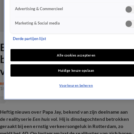
Advertising & Commercieel
Marketing & Social media
Derde partijen lijst
Een huis vol-Papa Jay
betrokken bij heftig
Alle cookies accepteren
verkeersongeluk
Huidige keuze opslaan
REALITY
Voorkeuren beheren
18 nov 2025, 13:11
Heftig nieuws over Papa Jay, bekend van zijn deelname aan
de realityserie
Een huis vol
. Hij is dinsdagochtend betrokken
geraakt bij een ernstig verkeersongeluk in Rotterdam, zo
meldt het
AD
. Op Instagram laat de realityster van zich horen