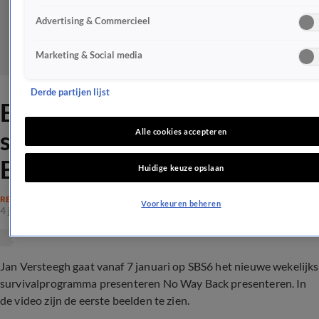
Advertising & Commercieel
Marketing & Social media
Derde partijen lijst
Eerste beelden nieuw
survivalprogramma No Way
Alle cookies accepteren
Back
Huidige keuze opslaan
REALITY
Voorkeuren beheren
4 jan 2024, 22:03
Jan Versteegh gaat vanaf 7 januari op SBS6 het nieuwe wekelijks
survivalprogramma presenteren No Way Back presenteren. In
de video zijn de eerste beelden te zien.