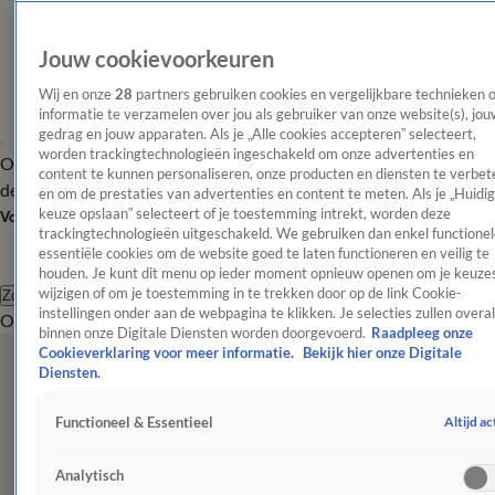
Jouw cookievoorkeuren
Wij en onze
28
partners gebruiken cookies en vergelijkbare technieken 
informatie te verzamelen over jou als gebruiker van onze website(s), jou
gedrag en jouw apparaten. Als je „Alle cookies accepteren” selecteert,
worden trackingtechnologieën ingeschakeld om onze advertenties en
Overzicht
Afleveringen
Tip
Entertainment
BN'ers
TV
Crime
Algemeen
content te kunnen personaliseren, onze producten en diensten te verbet
de redactie
Nieuwsbrief
en om de prestaties van advertenties en content te meten. Als je „Huidi
keuze opslaan” selecteert of je toestemming intrekt, worden deze
Volg Shownieuws
trackingtechnologieën uitgeschakeld. We gebruiken dan enkel functionel
essentiële cookies om de website goed te laten functioneren en veilig te
houden. Je kunt dit menu op ieder moment opnieuw openen om je keuzes
wijzigen of om je toestemming in te trekken door op de link Cookie-
Zoeken
instellingen onder aan de webpagina te klikken. Je selecties zullen overal
Overzicht
Entertainment
Spraakmakend
Reality
Crime
Video's
Afl
binnen onze Digitale Diensten worden doorgevoerd.
Raadpleeg onze
Cookieverklaring voor meer informatie.
Bekijk hier onze Digitale
Diensten.
Altijd ac
Functioneel & Essentieel
Analytisch