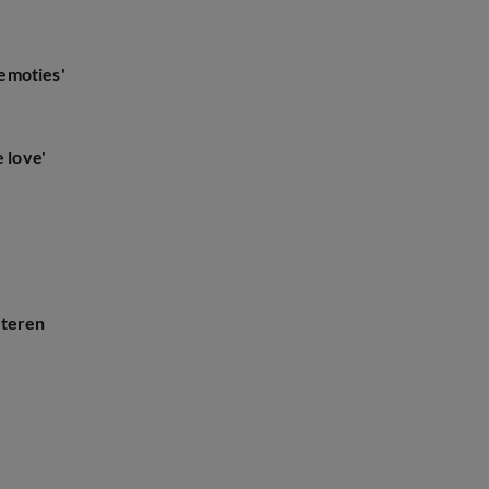
emoties'
 love'
nteren