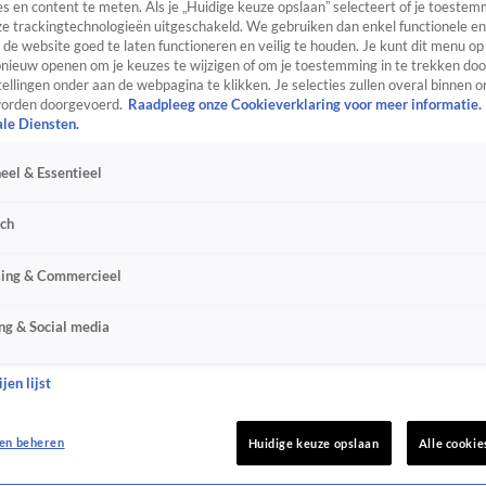
s en content te meten. Als je „Huidige keuze opslaan” selecteert of je toestemm
e trackingtechnologieën uitgeschakeld. We gebruiken dan enkel functionele en
de website goed te laten functioneren en veilig te houden. Je kunt dit menu op
ieuw openen om je keuzes te wijzigen of om je toestemming in te trekken door
ellingen onder aan de webpagina te klikken. Je selecties zullen overal binnen o
orden doorgevoerd.
Raadpleeg onze Cookieverklaring voor meer informatie.
ale Diensten.
eel & Essentieel
sch
sing & Commercieel
ng & Social media
jen lijst
en beheren
Huidige keuze opslaan
Alle cookie