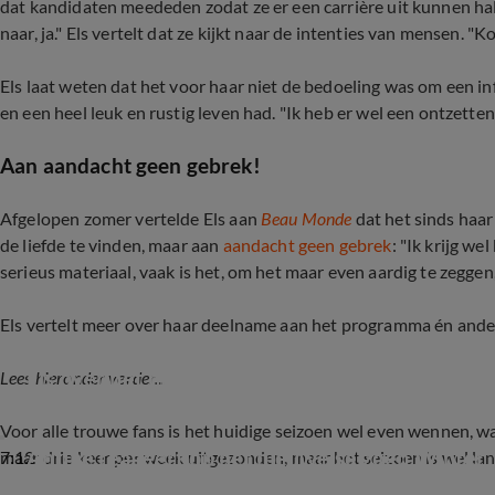
dat kandidaten meededen zodat ze er een carrière uit kunnen ha
naar, ja." Els vertelt dat ze kijkt naar de intenties van mensen. "
Els laat weten dat het voor haar niet de bedoeling was om een in
en een heel leuk en rustig leven had. "Ik heb er wel een ontzette
Aan aandacht geen gebrek!
Afgelopen zomer vertelde Els aan
Beau Monde
dat het sinds haa
de liefde te vinden, maar aan
aandacht geen gebrek
: "Ik krijg w
serieus materiaal, vaak is het, om het maar even aardig te zeggen,
Els vertelt meer over haar deelname aan het programma én ander
Els over het nieuwe seizoen B&B Vol Liefde
Lees hieronder verder...
Voor alle trouwe fans is het huidige seizoen wel even wennen, w
Antine reageert op het nieuwe seizoen Winter V
7:12
maar drie keer per week uitgezonden, maar het seizoen is wel lang