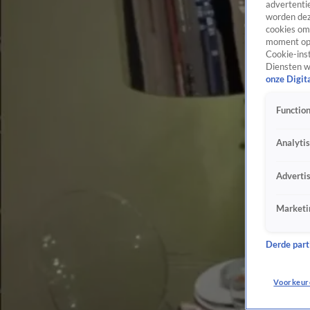
advertentie
worden dez
cookies om 
moment opn
Cookie-inst
Diensten w
onze Digit
Function
Analyti
Adverti
Marketi
Derde parti
Voorkeur