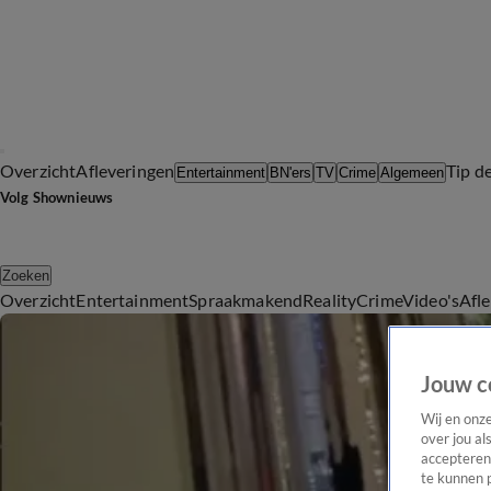
Overzicht
Afleveringen
Tip d
Entertainment
BN'ers
TV
Crime
Algemeen
Volg Shownieuws
Zoeken
Overzicht
Entertainment
Spraakmakend
Reality
Crime
Video's
Afl
Jouw c
Wij en onz
over jou al
accepteren
te kunnen 