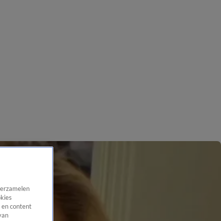
 verzamelen
okies
 en content
van