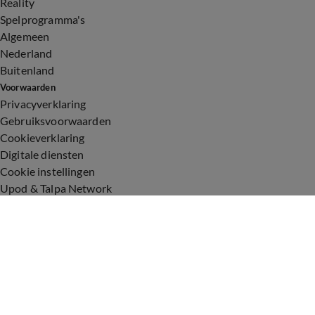
Reality
Spelprogramma's
Algemeen
Nederland
Buitenland
Voorwaarden
Privacyverklaring
Gebruiksvoorwaarden
Cookieverklaring
Digitale diensten
Cookie instellingen
Upod & Talpa Network
Adverteren
Vacatures
Publieksservice
Toegankelijkheid
Over ons
Neem contact op
+31 (0)6 - 549 628 21