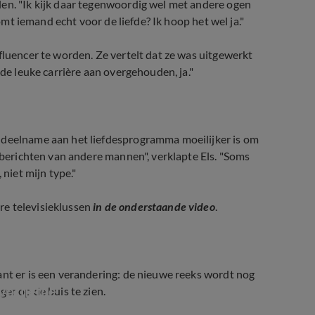
len. "Ik kijk daar tegenwoordig wel met andere ogen
Komt iemand echt voor de liefde? Ik hoop het wel ja."
fluencer te worden. Ze vertelt dat ze was uitgewerkt
nde leuke carrière aan overgehouden, ja."
r deelname aan het liefdesprogramma moeilijker is om
el berichten van andere mannen", verklapte Els. "Soms
 niet mijn type."
e televisieklussen
in de onderstaande video
.
ant er is een verandering: de nieuwe reeks wordt nog
ol liefde
er op de buis te zien.