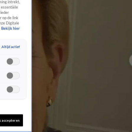
ing intrekt,
 essentiële
 ieder
 op de link
nze Digitale
Bekijk hier
Altijd actief
s accepteren