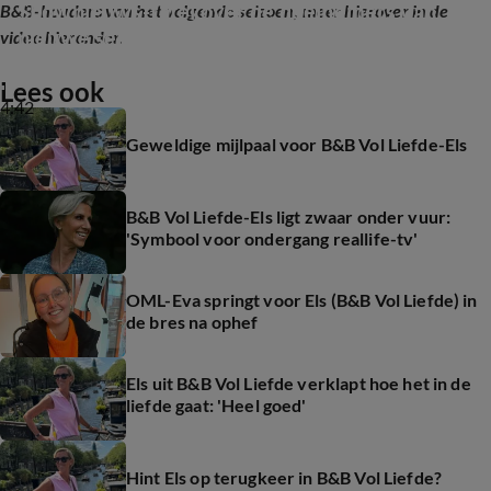
Shownieuws-tafel over de deelnemers van 
B&B-houders van het volgende seizoen, meer hierover in de
nieuwe seizoen B&B Vol Liefde
video hieronder.
Lees ook
4:42
Geweldige mijlpaal voor B&B Vol Liefde-Els
B&B Vol Liefde-Els ligt zwaar onder vuur:
'Symbool voor ondergang reallife-tv'
OML-Eva springt voor Els (B&B Vol Liefde) in
de bres na ophef
Els uit B&B Vol Liefde verklapt hoe het in de
liefde gaat: 'Heel goed'
Hint Els op terugkeer in B&B Vol Liefde?