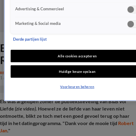
Advertising & Commercieel
Marketing & Social media
Derde partijen lijst
Els openhartig over tijd met
Robert Jan in B&B Vol Liefde
Alle cookies accepteren
Huidige keuze opslaan
REALITY
1 apr 2025, 16:29
Voorkeuren beheren
Els was afgelopen zomer de publiekslieveling van B&B Vol
Liefde
(zie video).
Hoewel ze de liefde van haar leven niet
ontmoette, blikt ze toch met een goed gevoel terug op haar
tijd in het datingprogramma. "Dank voor de mooie tijd
Robert
Jan
."