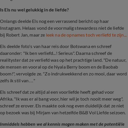
Is Els nu wel gelukkig in de liefde?
Onlangs deelde Els nog een verrassend bericht op haar
Instagram. Helaas vond de voormalig stewardess niet de liefde
bij Robert Jan, maar ze
leek na de opnames toch verliefd te zijn...
Els deelde foto's van haar reis door Botswana en schreef
daaronder: "Ik ben verliefd...! Serieus". Daarna schreef de
realityster dat ze verliefd was op het prachtige land. "De natuur,
de mensen en vooral op de Nyala Berry boom en de Baobab
boom!", vervolgde ze. "Zo indrukwekkend en zo mooi, daar word
zelfs ik stil van…"
Els schreef dat ze altijd al een voorliefde heeft gehad voor
Afrika. "Ik was er al bang voor, hier wil je toch nooit meer weg",
schreef ze erover. Els maakte ook nog even duidelijk dat ze niet
op bezoek was bij Mirjam van hetzelfde B&B Vol Liefde seizoen.
Inmiddels hebben we al kennis mogen maken met de potentiële