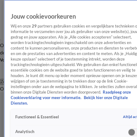
Jouw cookievoorkeuren
Wij en onze
29
partners gebruiken cookies en vergelijkbare technieken 
informatie te verzamelen over jou als gebruiker van onze website(s), jou
gedrag en jouw apparaten. Als je „Alle cookies accepteren” selecteert,
worden trackingtechnologieën ingeschakeld om onze advertenties en
Overzicht
Afleveringen
Tip
Entertainment
BN'ers
TV
Crime
Algemeen
content te kunnen personaliseren, onze producten en diensten te verbet
de redactie
Nieuwsbrief
en om de prestaties van advertenties en content te meten. Als je „Huidi
keuze opslaan” selecteert of je toestemming intrekt, worden deze
Volg Shownieuws
trackingtechnologieën uitgeschakeld. We gebruiken dan enkel functionel
essentiële cookies om de website goed te laten functioneren en veilig te
houden. Je kunt dit menu op ieder moment opnieuw openen om je keuzes
wijzigen of om je toestemming in te trekken door op de link Cookie-
Zoeken
instellingen onder aan de webpagina te klikken. Je selecties zullen overal
Overzicht
Entertainment
Spraakmakend
Reality
Crime
Video's
Afl
binnen onze Digitale Diensten worden doorgevoerd.
Raadpleeg onze
Cookieverklaring voor meer informatie.
Bekijk hier onze Digitale
Diensten.
Altijd ac
Functioneel & Essentieel
Analytisch