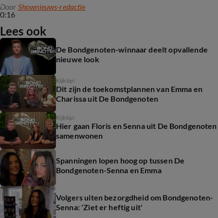
Door
Shownieuws-redactie
0:16
Lees ook
De Bondgenoten-winnaar deelt opvallende
nieuwe look
Kijktip!
Dit zijn de toekomstplannen van Emma en
Charissa uit De Bondgenoten
Kijktip!
Hier gaan Floris en Senna uit De Bondgenoten
samenwonen
Spanningen lopen hoog op tussen De
Bondgenoten-Senna en Emma
Volgers uiten bezorgdheid om Bondgenoten-
Senna: 'Ziet er heftig uit'