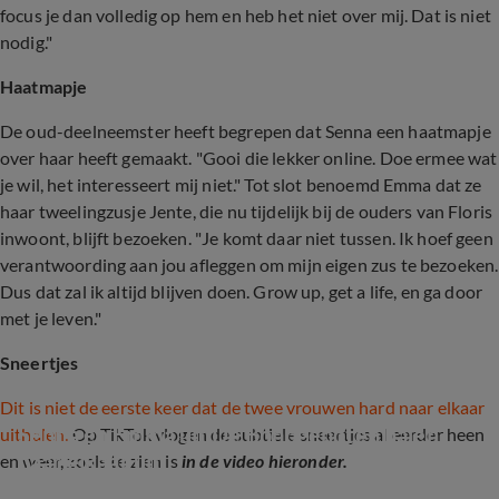
focus je dan volledig op hem en heb het niet over mij. Dat is niet
nodig."
Haatmapje
De oud-deelneemster heeft begrepen dat Senna een haatmapje
over haar heeft gemaakt. "Gooi die lekker online. Doe ermee wat
je wil, het interesseert mij niet." Tot slot benoemd Emma dat ze
haar tweelingzusje Jente, die nu tijdelijk bij de ouders van Floris
inwoont, blijft bezoeken. "Je komt daar niet tussen. Ik hoef geen
verantwoording aan jou afleggen om mijn eigen zus te bezoeken.
Dus dat zal ik altijd blijven doen. Grow up, get a life, en ga door
met je leven."
Sneertjes
Dit is niet de eerste keer dat de twee vrouwen hard naar elkaar
Senna en Emma uit De Bondgenoten halen 
uithalen.
Op TikTok vlogen de subtiele sneertjes al eerder heen
naar elkaar uit
en weer, zoals te zien is
in de video hieronder.