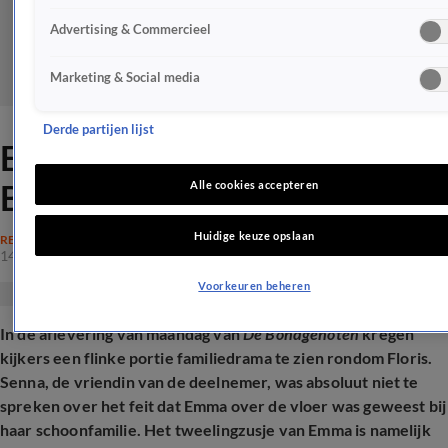
Advertising & Commercieel
Marketing & Social media
Derde partijen lijst
Emma bijt van zich af na
Bondgenoten-drama
Alle cookies accepteren
Huidige keuze opslaan
REALITY
14 okt 2025, 20:38
Voorkeuren beheren
In de aflevering van maandag van
De Bondgenoten
kregen
kijkers een flinke portie familiedrama te zien rondom Floris.
Senna, de vriendin van de deelnemer, was absoluut niet te
spreken over het feit dat Emma over de vloer was geweest bij
haar schoonfamilie. Het tweelingzusje van Emma is namelijk