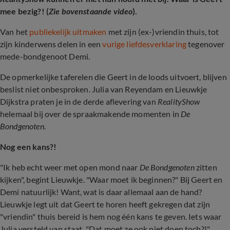
mee bezig?! (
Zie bovenstaande video
).
Van het
publiekelijk uitmaken
met zijn (ex-)vriendin thuis, tot
zijn kinderwens delen in een
vurige liefdesverklaring
tegenover
mede-bondgenoot Demi.
De opmerkelijke taferelen die Geert in de loods uitvoert, blijven
beslist niet onbesproken. Julia van Reyendam en Lieuwkje
Dijkstra praten je in de derde aflevering van
RealityShow
helemaal bij over de spraakmakende momenten in
De
Bondgenoten
.
Nog een kans?!
"Ik heb echt weer met open mond naar
De Bondgenoten
zitten
kijken", begint Lieuwkje. "Waar moet ik beginnen?" Bij Geert en
Demi natuurlijk! Want, wat is daar allemaal aan de hand?
Lieuwkje legt uit dat Geert te horen heeft gekregen dat zijn
"vriendin" thuis bereid is hem nog één kans te geven. Iets waar
Julia versteld van staat. "Dat moet ze ook niet doen toch?!"