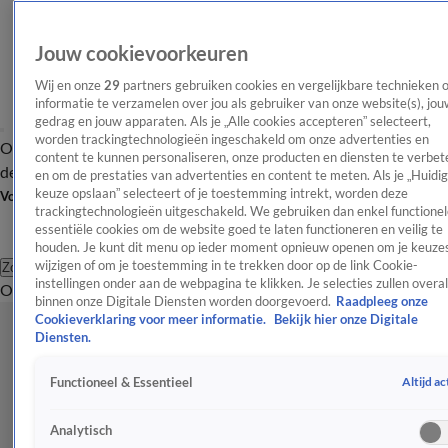
Jouw cookievoorkeuren
Wij en onze
29
partners gebruiken cookies en vergelijkbare technieken 
informatie te verzamelen over jou als gebruiker van onze website(s), jou
gedrag en jouw apparaten. Als je „Alle cookies accepteren” selecteert,
worden trackingtechnologieën ingeschakeld om onze advertenties en
Overzicht
Afleveringen
Tip
Entertainment
BN'ers
TV
Crime
Algemeen
content te kunnen personaliseren, onze producten en diensten te verbet
de redactie
Nieuwsbrief
en om de prestaties van advertenties en content te meten. Als je „Huidi
keuze opslaan” selecteert of je toestemming intrekt, worden deze
Volg Shownieuws
trackingtechnologieën uitgeschakeld. We gebruiken dan enkel functionel
essentiële cookies om de website goed te laten functioneren en veilig te
houden. Je kunt dit menu op ieder moment opnieuw openen om je keuzes
wijzigen of om je toestemming in te trekken door op de link Cookie-
Zoeken
instellingen onder aan de webpagina te klikken. Je selecties zullen overal
Overzicht
Entertainment
Spraakmakend
Reality
Crime
Video's
Afl
binnen onze Digitale Diensten worden doorgevoerd.
Raadpleeg onze
Cookieverklaring voor meer informatie.
Bekijk hier onze Digitale
Diensten.
Altijd ac
Functioneel & Essentieel
Analytisch