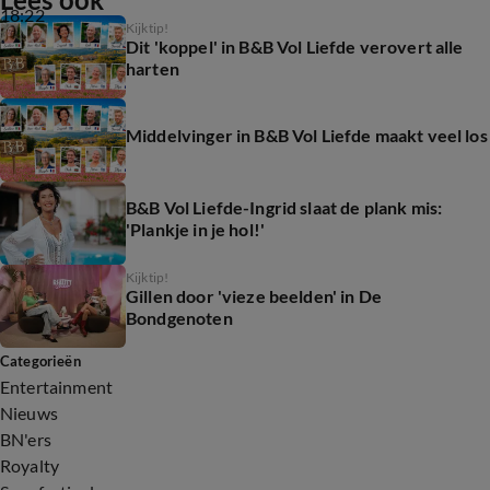
18:22
Kijktip!
Dit 'koppel' in B&B Vol Liefde verovert alle
harten
Middelvinger in B&B Vol Liefde maakt veel los
B&B Vol Liefde-Ingrid slaat de plank mis:
'Plankje in je hol!'
Kijktip!
Gillen door 'vieze beelden' in De
Bondgenoten
Categorieën
Entertainment
Nieuws
BN'ers
Royalty