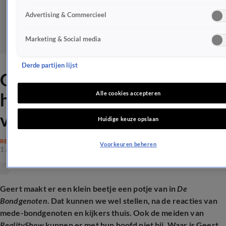
Advertising & Commercieel
Marketing & Social media
Derde partijen lijst
Geert uit De Bondgenoten
haalt bloed onder de nagels
Alle cookies accepteren
vandaan
Huidige keuze opslaan
REALITY
Voorkeuren beheren
1 aug 2025, 18:05
Geert maakt er een klein beetje een potje van in
De
Bondgenoten
. Dat kunnen we wel stellen, na de reacties van
mede-bondgenoten en kijkers thuis. Ook de meiden van
RealityShow
kunnen er met hun hoofd niet bij. Waar is Geert