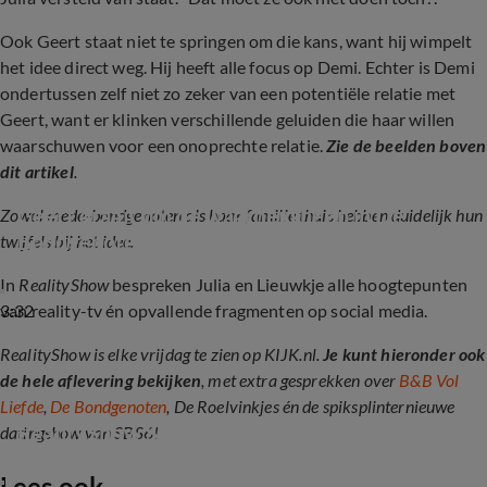
Ook Geert staat niet te springen om die kans, want hij wimpelt
het idee direct weg. Hij heeft alle focus op Demi. Echter is Demi
ondertussen zelf niet zo zeker van een potentiële relatie met
Geert, want er klinken verschillende geluiden die haar willen
waarschuwen voor een onoprechte relatie.
Zie de beelden boven
dit artikel
.
Geert draait om de waarheid heen in De 
Zowel mede-bondgenoten als haar familie thuis hebben duidelijk hun
Bondgenoten (RealityShow)
twijfels bij het idee.
In
RealityShow
bespreken Julia en Lieuwkje alle hoogtepunten
3:32
van reality-tv én opvallende fragmenten op social media.
RealityShow is elke vrijdag te zien op KIJK.nl.
Je kunt hieronder ook
de hele aflevering bekijken
, met extra gesprekken over
B&B Vol
Liefde
,
De Bondgenoten
, De Roelvinkjes én de spiksplinternieuwe
RealityShow S2 E3
datingshow van SBS6!
Lees ook