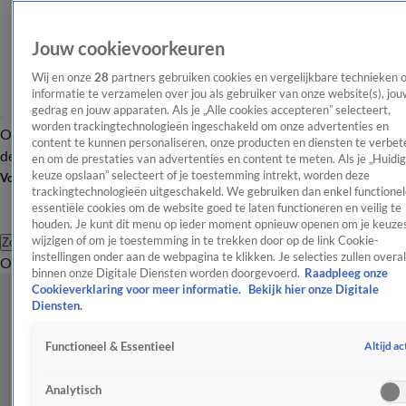
Jouw cookievoorkeuren
Wij en onze
28
partners gebruiken cookies en vergelijkbare technieken 
informatie te verzamelen over jou als gebruiker van onze website(s), jou
gedrag en jouw apparaten. Als je „Alle cookies accepteren” selecteert,
worden trackingtechnologieën ingeschakeld om onze advertenties en
Overzicht
Afleveringen
Tip
Entertainment
BN'ers
TV
Crime
Algemeen
content te kunnen personaliseren, onze producten en diensten te verbet
de redactie
Nieuwsbrief
en om de prestaties van advertenties en content te meten. Als je „Huidi
keuze opslaan” selecteert of je toestemming intrekt, worden deze
Volg Shownieuws
trackingtechnologieën uitgeschakeld. We gebruiken dan enkel functionel
essentiële cookies om de website goed te laten functioneren en veilig te
houden. Je kunt dit menu op ieder moment opnieuw openen om je keuzes
wijzigen of om je toestemming in te trekken door op de link Cookie-
Zoeken
instellingen onder aan de webpagina te klikken. Je selecties zullen overal
Overzicht
Entertainment
Spraakmakend
Reality
Crime
Video's
Afl
binnen onze Digitale Diensten worden doorgevoerd.
Raadpleeg onze
Cookieverklaring voor meer informatie.
Bekijk hier onze Digitale
Diensten.
Altijd ac
Functioneel & Essentieel
Analytisch