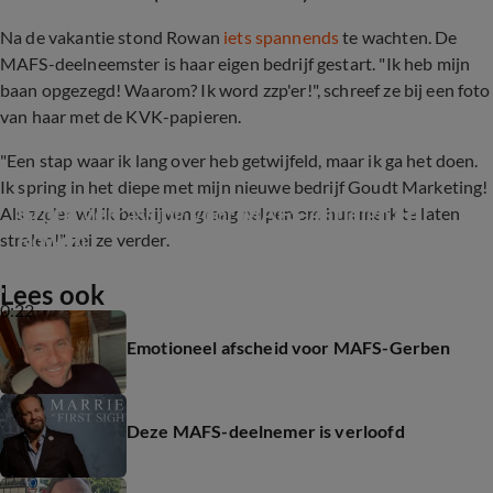
Na de vakantie stond Rowan
iets spannends
te wachten. De
MAFS-deelneemster is haar eigen bedrijf gestart. "Ik heb mijn
baan opgezegd! Waarom? Ik word zzp'er!", schreef ze bij een foto
van haar met de KVK-papieren.
"Een stap waar ik lang over heb getwijfeld, maar ik ga het doen.
Ik spring in het diepe met mijn nieuwe bedrijf Goudt Marketing!
Grote Verrassing voor MAFS-Astleigh en 
Als zzp'er wil ik bedrijven graag helpen om hun merk te laten
Rowan
stralen!", zei ze verder.
Lees ook
0:22
Emotioneel afscheid voor MAFS-Gerben
Deze MAFS-deelnemer is verloofd