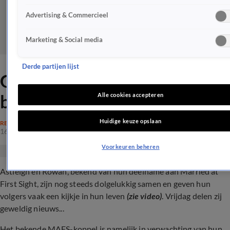
Advertising & Commercieel
Marketing & Social media
Derde partijen lijst
Geweldig babynieuws voor
bekend MAFS-koppel
Alle cookies accepteren
Huidige keuze opslaan
REALITY
16 aug 2024, 10:41
Voorkeuren beheren
Astleigh en Rowan, bekend van hun deelname aan Married at
First Sight, zijn nog steeds dolgelukkig samen en geven hun
volgers vaak een kijkje in hun leven
(zie video)
. Vrijdag delen zij
geweldig nieuws...
Het bekende MAFS-koppel is namelijk in verwachting van hun