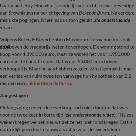
haar man Leroy. Hun villa is eindelijk verkocht, zo was bevestigd
aan
Shownieuws
na berichtgeving van
Bekende Buren
. Na eerdere
mislukte pogingen, is het nu dus toch gelukt,
zie onderstaande
Eindelijk goed nieuws voor Maxime Meiland
video.
Volgens
Bekende Buren
hebben Maxime en Leroy hun huis ook
1:04
nog boven de vraagprijs weten te verkopen. De woning stond te
koop voor 1.895.000 euro, maar ze wisten het voor 1.950.000
euro van de hand te doen. Dat is dus 55.000 euro boven
verkoopprijs. Maar helaas hebben ze geen winst gemaakt, maar
een verlies van ruim twee ton vanwege hun hypotheek van 2,2
miljoen euro,
aldus
Bekende Buren
.
Aangeslagen
Onlangs ging een eerdere verkoop toch niet door, en dat was
voor de twee keer in korte tijd (
zie onderstaande video
). "Na zes
weken kregen we het nieuws dat ze het niet rond kregen. Dat is
natuurlijk geen leuk nieuws als dit je voor de tweede keer