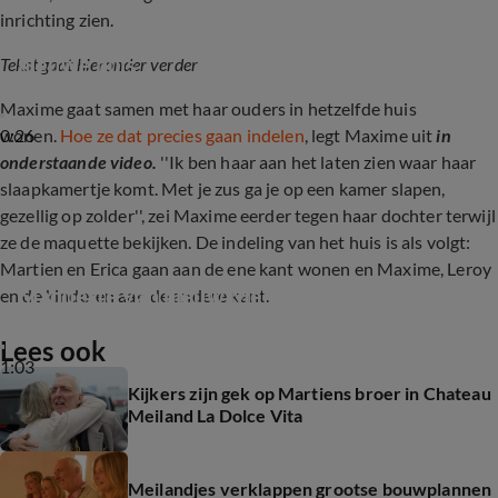
inrichting zien.
Maxime Meiland deelt beelden van het 
nieuwe huis
Tekst gaat hieronder verder
Maxime gaat samen met haar ouders in hetzelfde huis
0:26
wonen.
Hoe ze dat precies gaan indelen
, legt Maxime uit
in
onderstaande video.
''Ik ben haar aan het laten zien waar haar
slaapkamertje komt. Met je zus ga je op een kamer slapen,
gezellig op zolder'', zei Maxime eerder tegen haar dochter terwijl
ze de maquette bekijken. De indeling van het huis is als volgt:
Martien en Erica gaan aan de ene kant wonen en Maxime, Leroy
Maquette van nieuw Meiland-huis
en de kinderen aan de andere kant.
Lees ook
1:03
Kijkers zijn gek op Martiens broer in Chateau
Meiland La Dolce Vita
Meilandjes verklappen grootse bouwplannen