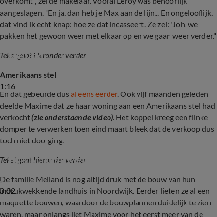
overkomt", zei de makelaar. Vooral Leroy was behoorlijk
aangeslagen. "En ja, dan heb je Max aan de lijn... En ongelooflijk,
dat vind ik echt knap: hoe ze dat incasseert. Ze zei: 'Joh, we
pakken het gewoon weer met elkaar op en we gaan weer verder."
Tijdlijn lastige verkoop van woning Maxime 
Meiland
Tekst gaat hieronder verder
Amerikaans stel
1:16
En dat gebeurde dus
al eens eerder
. Ook vijf maanden geleden
deelde Maxime dat ze haar woning aan een Amerikaans stel had
verkocht
(zie onderstaande video)
. Het koppel kreeg een flinke
domper te verwerken toen eind maart bleek dat de verkoop dus
toch niet doorging.
Huis Maxime Meiland toch niet verkocht
Tekst gaat hieronder verder
De familie Meiland is nog altijd druk met de bouw van hun
3:02
indrukwekkende landhuis in Noordwijk. Eerder lieten ze al een
maquette bouwen, waardoor de bouwplannen duidelijk te zien
waren, maar onlangs liet Maxime voor het eerst meer van de