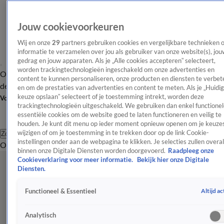
Jouw cookievoorkeuren
Wij en onze
29
partners gebruiken cookies en vergelijkbare technieken 
informatie te verzamelen over jou als gebruiker van onze website(s), jou
gedrag en jouw apparaten. Als je „Alle cookies accepteren” selecteert,
worden trackingtechnologieën ingeschakeld om onze advertenties en
Overzicht
Afleveringen
Tip
Entertainment
BN'ers
TV
Crime
Algemeen
content te kunnen personaliseren, onze producten en diensten te verbet
de redactie
Nieuwsbrief
en om de prestaties van advertenties en content te meten. Als je „Huidi
keuze opslaan” selecteert of je toestemming intrekt, worden deze
Volg Shownieuws
trackingtechnologieën uitgeschakeld. We gebruiken dan enkel functionel
essentiële cookies om de website goed te laten functioneren en veilig te
houden. Je kunt dit menu op ieder moment opnieuw openen om je keuzes
wijzigen of om je toestemming in te trekken door op de link Cookie-
Zoeken
instellingen onder aan de webpagina te klikken. Je selecties zullen overal
Overzicht
Entertainment
Spraakmakend
Reality
Crime
Video's
Afl
binnen onze Digitale Diensten worden doorgevoerd.
Raadpleeg onze
Cookieverklaring voor meer informatie.
Bekijk hier onze Digitale
Diensten.
Altijd ac
Functioneel & Essentieel
Analytisch