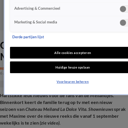
Advertising & Commercieel
Marketing & Social media
Derde partijen lijst
Grootse terugkeer van de
Meilandjes
Alle cookies accepteren
Huidige keuze opslaan
REALITY
6 aug 2025, 11:59
Voorkeuren beheren
Hartstikke leuk nieuws voor de fans van de Meilandjes.
Binnenkort keert de familie terug op tv met een nieuw
seizoen van
Chateau Meiland La Dolce Vita
.
Shownieuws
sprak
met Maxime over de nieuwe reeks die vanaf 1 september
wekelijks is te zien
(zie video)
.