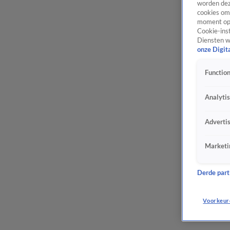
worden dez
cookies om 
moment opn
Cookie-inst
Diensten w
onze Digit
Function
Analyti
Adverti
Marketi
Derde parti
Voorkeur