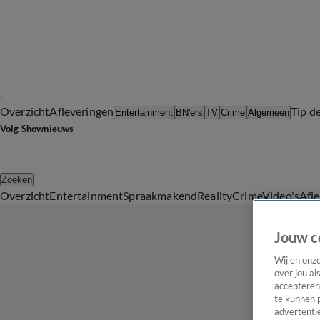
Overzicht
Afleveringen
Tip d
Entertainment
BN'ers
TV
Crime
Algemeen
Volg Shownieuws
Zoeken
Overzicht
Entertainment
Spraakmakend
Reality
Crime
Video's
Afl
Jouw c
Wij en onz
over jou al
accepteren
te kunnen 
advertentie