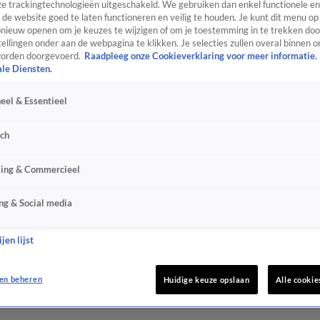
e trackingtechnologieën uitgeschakeld. We gebruiken dan enkel functionele en
de website goed te laten functioneren en veilig te houden. Je kunt dit menu op
ieuw openen om je keuzes te wijzigen of om je toestemming in te trekken door
ellingen onder aan de webpagina te klikken. Je selecties zullen overal binnen o
orden doorgevoerd.
Raadpleeg onze Cookieverklaring voor meer informatie.
ale Diensten.
eel & Essentieel
sch
sing & Commercieel
ng & Social media
jen lijst
en beheren
Huidige keuze opslaan
Alle cookie