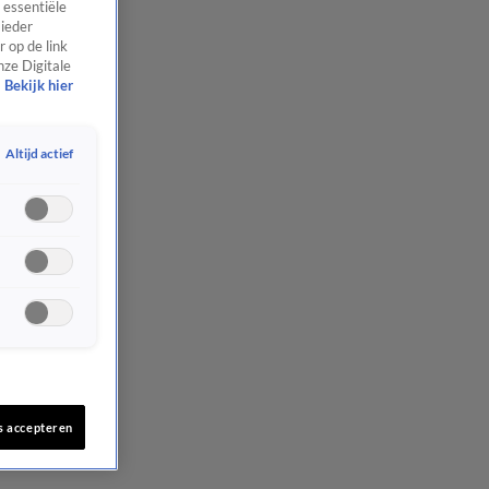
 essentiële
 ieder
 op de link
nze Digitale
Bekijk hier
Altijd actief
s accepteren