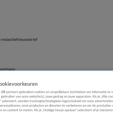
e redactie
Nieuwsbrief
everingen
ookievoorkeuren
e
28
partners gebruiken cookies en vergelijkbare technieken om informatie te
s gebruiker van onze website(s), jouw gedrag en jouw apparaten. Als je „Alle co
” selecteert, worden trackingtechnologieën ingeschakeld om onze advertenties
personaliseren, onze producten en diensten te verbeteren en om de prestaties 
s en content te meten. Als je „Huidige keuze opslaan” selecteert of je toestemm