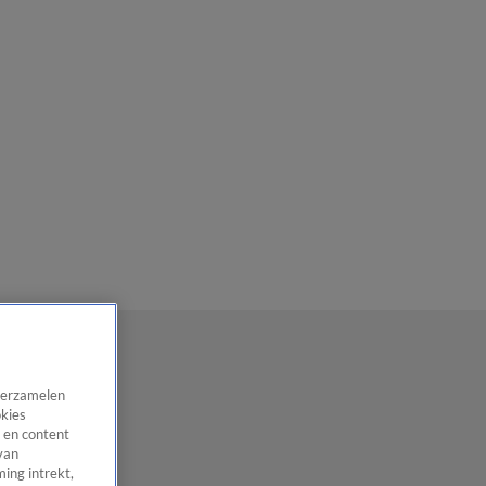
 verzamelen
okies
 en content
van
ing intrekt,