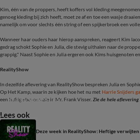
Kim, één van de proppers, heeft koffers vol kleding meegenome
genoeg kleding bij zich heeft, moet ze af en toe een wasje draaie
namelijk om voor slechts één string of een spijkerbroek een volle
Wanneer haar ouders haar hierop aanspreken, reageert Kim laconi
gedrag schokt Sophie en Julia, die stevig uithalen naar de proppe
grappig." Naast Sophie en Julia ergeren ook Kims huisgenoten e
RealityShow
In dezelfde aflevering van RealityShow bespreken Julia en Soph
Op Het Kamp, waarin ze kijken hoe het nu met
Harrie Snijders ga
RealityShow S1 E5
een heftige burenruzie in Mr. Frank Visser.
Zie de hele afleverin
Lees ook
18:09
Deze week in RealityShow: Heftige verwijten 