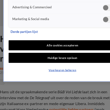
Advertising & Commercieel
Marketing & Social media
Derde partijen lijst
Hans uit B&B Vol Liefde
vertelt waarom Libera en hij
Alle cookies accepteren
niet meer samen zijn
Huidige keuze opslaan
REALITY
Voorkeuren beheren
21 juli 2022, 15:51
Hans uit de spraakmakende serie
B&B Vol Liefde
laat zich in een
interview met de
De Telegraaf
uit over de reden van de breuk met
zijn Italiaanse ex-partner en mede-eigenaar Libera. Inmiddels
ontvangt Hans Nederlandse
potentiële liefdespartners
(zoals