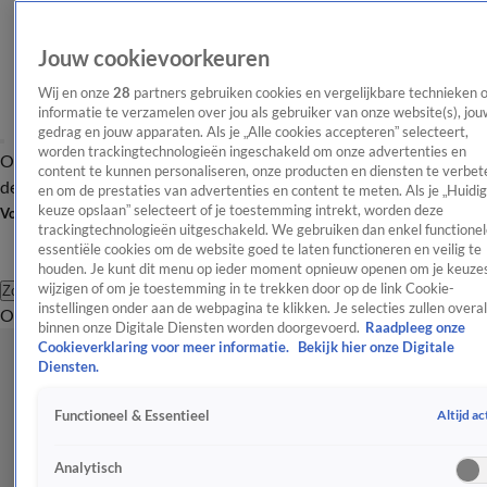
Jouw cookievoorkeuren
Wij en onze
28
partners gebruiken cookies en vergelijkbare technieken 
informatie te verzamelen over jou als gebruiker van onze website(s), jou
gedrag en jouw apparaten. Als je „Alle cookies accepteren” selecteert,
worden trackingtechnologieën ingeschakeld om onze advertenties en
Overzicht
Afleveringen
Tip
Entertainment
BN'ers
TV
Crime
Algemeen
content te kunnen personaliseren, onze producten en diensten te verbet
de redactie
Nieuwsbrief
en om de prestaties van advertenties en content te meten. Als je „Huidi
keuze opslaan” selecteert of je toestemming intrekt, worden deze
Volg Shownieuws
trackingtechnologieën uitgeschakeld. We gebruiken dan enkel functionel
essentiële cookies om de website goed te laten functioneren en veilig te
houden. Je kunt dit menu op ieder moment opnieuw openen om je keuzes
wijzigen of om je toestemming in te trekken door op de link Cookie-
Zoeken
instellingen onder aan de webpagina te klikken. Je selecties zullen overal
Overzicht
Entertainment
Spraakmakend
Reality
Crime
Video's
Afl
binnen onze Digitale Diensten worden doorgevoerd.
Raadpleeg onze
Cookieverklaring voor meer informatie.
Bekijk hier onze Digitale
Diensten.
Altijd ac
Functioneel & Essentieel
Analytisch