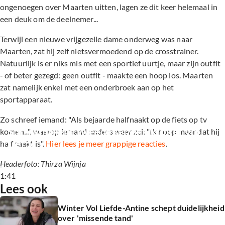
ongenoegen over Maarten uitten, lagen ze dit keer helemaal in
een deuk om de deelnemer...
Terwijl een nieuwe vrijgezelle dame onderweg was naar
Maarten, zat hij zelf nietsvermoedend op de crosstrainer.
Natuurlijk is er niks mis met een sportief uurtje, maar zijn outfit
- of beter gezegd: geen outfit - maakte een hoop los. Maarten
zat namelijk enkel met een onderbroek aan op het
sportapparaat.
Zo schreef iemand: "Als bejaarde halfnaakt op de fiets op tv
Spraakmakend tweede seizoen Winter Vol 
komen...", waarop iemand anders weer zei: "Ik hoop maar dat hij
Liefde
halfnaakt is".
Hier lees je meer grappige reacties
.
Headerfoto: Thirza Wijnja
1:41
Lees ook
Winter Vol Liefde-Antine schept duidelijkheid
over 'missende tand'