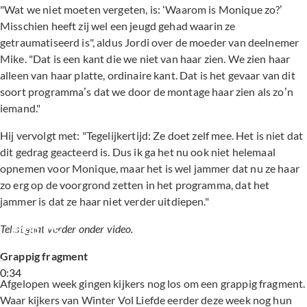
"Wat we niet moeten vergeten, is: ‘Waarom is Monique zo?’
Misschien heeft zij wel een jeugd gehad waarin ze
getraumatiseerd is", aldus Jordi over de moeder van deelnemer
Mike. "Dat is een kant die we niet van haar zien. We zien haar
alleen van haar platte, ordinaire kant. Dat is het gevaar van dit
soort programma’s dat we door de montage haar zien als zo’n
iemand."
Hij vervolgt met: "Tegelijkertijd: Ze doet zelf mee. Het is niet dat
dit gedrag geacteerd is. Dus ik ga het nu ook niet helemaal
opnemen voor Monique, maar het is wel jammer dat nu ze haar
zo erg op de voorgrond zetten in het programma, dat het
jammer is dat ze haar niet verder uitdiepen."
WVL-Mike en zijn moeder Monique zingen 
erop los
Tekst gaat verder onder video.
Grappig fragment
0:34
Afgelopen week gingen kijkers nog los om een grappig fragment.
Waar kijkers van Winter Vol Liefde eerder deze week nog hun