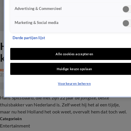
Advertising & Commercieel
Marketing & Social media
Derde partijen lijst
Heel Holland Hans: In één
klap BN'er van formaat!
Alle cookies accepteren
Huidige keuze opslaan
REALITY
23 okt 2017, 20:12
Voorkeuren beheren
Hans Spitsbaard, die met zijn 22 jaar de jongste, beste
thuisbakker van Nederland is. Zelf weet hij het al een tijdje,
maar nu heel Holland het ook weet, overvalt hem dat toch wel.
Categorieën
Entertainment