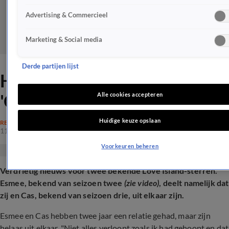
Advertising & Commercieel
Marketing & Social media
Derde partijen lijst
Heftige Love Island-breuk:
'Onwijs pijnlijk'
Alle cookies accepteren
Huidige keuze opslaan
REALITY
11 juli 2025, 20:50
Voorkeuren beheren
Verdrietig nieuws voor twee bekende Love Island-sterren.
Esmee, bekend van seizoen twee
(zie video)
, deelt namelijk dat
zij en Cas, bekend van seizoen drie, uit elkaar zijn.
Esmee en Cas hebben twee jaar een relatie gehad, maar zijn
helaas uit elkaar. "
Niet alles verloopt zoals ik had gehoopt en dat