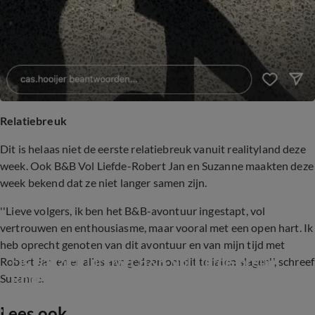
Relatiebreuk
Dit is helaas niet de eerste relatiebreuk vanuit realityland deze
week. Ook B&B Vol Liefde-Robert Jan en Suzanne maakten deze
week bekend dat ze niet langer samen zijn.
''Lieve volgers, ik ben het B&B-avontuur ingestapt, vol
vertrouwen en enthousiasme, maar vooral met een open hart. Ik
heb oprecht genoten van dit avontuur en van mijn tijd met
Els laat zich uit over B&B Vol Liefde-breuk 
Robert Jan en er alles aan gedaan om dit te laten slagen'', schreef
Robert Jan en Suzanne
Suzanne.
Lees ook