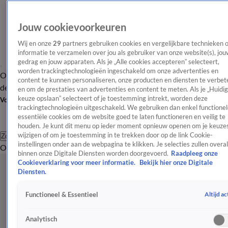
Jouw cookievoorkeuren
Wij en onze
29
partners gebruiken cookies en vergelijkbare technieken 
informatie te verzamelen over jou als gebruiker van onze website(s), jou
gedrag en jouw apparaten. Als je „Alle cookies accepteren” selecteert,
worden trackingtechnologieën ingeschakeld om onze advertenties en
Overzicht
Afleveringen
Tip
Entertainment
BN'ers
TV
Crime
Algemeen
content te kunnen personaliseren, onze producten en diensten te verbet
de redactie
Nieuwsbrief
en om de prestaties van advertenties en content te meten. Als je „Huidi
keuze opslaan” selecteert of je toestemming intrekt, worden deze
Volg Shownieuws
trackingtechnologieën uitgeschakeld. We gebruiken dan enkel functionel
essentiële cookies om de website goed te laten functioneren en veilig te
houden. Je kunt dit menu op ieder moment opnieuw openen om je keuzes
wijzigen of om je toestemming in te trekken door op de link Cookie-
Zoeken
instellingen onder aan de webpagina te klikken. Je selecties zullen overal
Overzicht
Entertainment
Spraakmakend
Reality
Crime
Video's
Afl
binnen onze Digitale Diensten worden doorgevoerd.
Raadpleeg onze
Cookieverklaring voor meer informatie.
Bekijk hier onze Digitale
Diensten.
Altijd ac
Functioneel & Essentieel
Analytisch