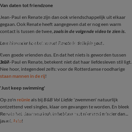
Van daten tot friendzone
Jean-Paul en Renate zijn dan ook vriendschappelijk uit elkaar
gegaan. Ook Renate heeft aangegeven dat er nog een warm
contact is tussen de twee,
zoals in de volgende video te zien is.
Jean-Paul en Renate hebben nog wekelijks 
contact: 'Hij vroeg wel: kom je naar Spanje 
Lees hieronder hoe het nu met Renate in de liefde gaat...
toe?’ (Macdate met Nick Eshuis)
Even goede vrienden dus. En dat het niets is geworden tussen
3:07
Jean-Paul en Renate, betekent niet dat haar liefdesleven stil ligt.
Nee hoor, integendeel zelfs: voor de Rotterdamse roodharige
staan mannen in de rij
!
'Just keep swimming'
Op zo'n
reünie
als bij
B&B Vol Liefde
'zwemmen' natuurlijk
ontzettend veel singles, klaar om gevangen te worden. En bleek
Mannen in de rij voor Renate uit B&B Vol 
Renate het daar nou leuk te hebben met niemand minder dan...
Liefde
jawel,
Arie
!