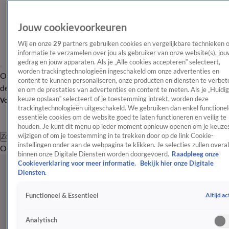
Jouw cookievoorkeuren
Wij en onze
29
partners gebruiken cookies en vergelijkbare technieken 
informatie te verzamelen over jou als gebruiker van onze website(s), jou
gedrag en jouw apparaten. Als je „Alle cookies accepteren” selecteert,
worden trackingtechnologieën ingeschakeld om onze advertenties en
Overzicht
Afleveringen
Tip
Entertainment
BN'ers
TV
Crime
Algemeen
content te kunnen personaliseren, onze producten en diensten te verbet
de redactie
Nieuwsbrief
en om de prestaties van advertenties en content te meten. Als je „Huidi
keuze opslaan” selecteert of je toestemming intrekt, worden deze
Volg Shownieuws
trackingtechnologieën uitgeschakeld. We gebruiken dan enkel functionel
essentiële cookies om de website goed te laten functioneren en veilig te
houden. Je kunt dit menu op ieder moment opnieuw openen om je keuzes
wijzigen of om je toestemming in te trekken door op de link Cookie-
Zoeken
instellingen onder aan de webpagina te klikken. Je selecties zullen overal
Overzicht
Entertainment
Spraakmakend
Reality
Crime
Video's
Afl
binnen onze Digitale Diensten worden doorgevoerd.
Raadpleeg onze
Cookieverklaring voor meer informatie.
Bekijk hier onze Digitale
Diensten.
Altijd ac
Functioneel & Essentieel
Analytisch