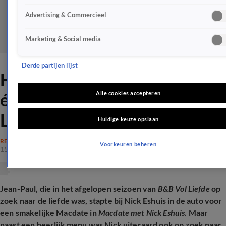
Advertising & Commercieel
Marketing & Social media
Derde partijen lijst
Hierom stuurde JP Renate
écht naar huis in B&B Vol
Alle cookies accepteren
Liefde
Huidige keuze opslaan
REALITY
Voorkeuren beheren
15 sep 2025, 14:56
Jean-Paul, die in het afgelopen seizoen van
B&B Vol Liefde
op
zoek naar de liefde was, stapte bij Nick Eshuis in de auto voor
een smakelijke Macdate in
Macdate met Nick Eshuis
. Maar
naast een heerlijk menu was Nick uiteraard ook op zoek naar