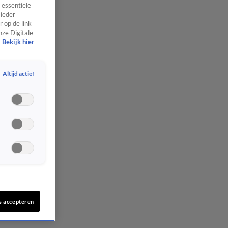
 essentiële
 ieder
 op de link
nze Digitale
Bekijk hier
Altijd actief
s accepteren