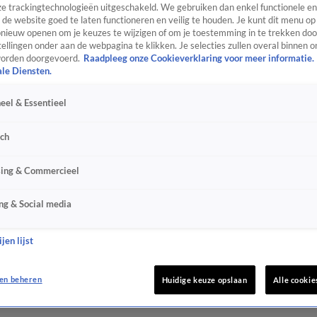
e trackingtechnologieën uitgeschakeld. We gebruiken dan enkel functionele en
de website goed te laten functioneren en veilig te houden. Je kunt dit menu op
ieuw openen om je keuzes te wijzigen of om je toestemming in te trekken door
ellingen onder aan de webpagina te klikken. Je selecties zullen overal binnen o
orden doorgevoerd.
Raadpleeg onze Cookieverklaring voor meer informatie.
ale Diensten.
eel & Essentieel
sch
sing & Commercieel
ng & Social media
jen lijst
en beheren
Huidige keuze opslaan
Alle cookie