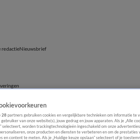
e redactie
Nieuwsbrief
everingen
ookievoorkeuren
e
28
partners gebruiken cookies en vergelijkbare technieken om informatie te
s gebruiker van onze website(s), jouw gedrag en jouw apparaten. Als je „Alle co
” selecteert, worden trackingtechnologieën ingeschakeld om onze advertenties
personaliseren, onze producten en diensten te verbeteren en om de prestaties 
s en content te meten. Als je „Huidige keuze opslaan” selecteert of je toestemm