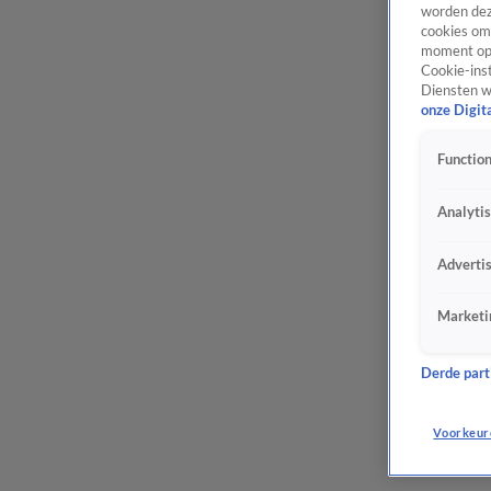
worden dez
cookies om 
moment opn
Cookie-inst
Diensten w
onze Digit
Function
Analyti
Adverti
Marketi
Derde parti
Voorkeur