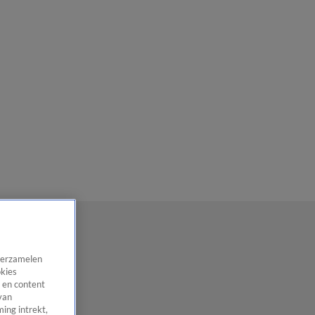
 verzamelen
okies
 en content
van
ing intrekt,