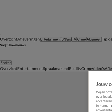
Overzicht
Afleveringen
Tip d
Entertainment
BN'ers
TV
Crime
Algemeen
Volg Shownieuws
Zoeken
Overzicht
Entertainment
Spraakmakend
Reality
Crime
Video's
Afl
Jouw c
Wij en onz
over jou al
accepteren
te kunnen 
advertentie