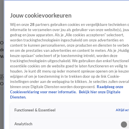
Jouw cookievoorkeuren
Wij en onze
28
partners gebruiken cookies en vergelijkbare technieken 
informatie te verzamelen over jou als gebruiker van onze website(s), jou
gedrag en jouw apparaten. Als je „Alle cookies accepteren” selecteert,
worden trackingtechnologieën ingeschakeld om onze advertenties en
Overzicht
Afleveringen
Tip
Entertainment
BN'ers
TV
Crime
Algemeen
content te kunnen personaliseren, onze producten en diensten te verbet
de redactie
Nieuwsbrief
en om de prestaties van advertenties en content te meten. Als je „Huidi
keuze opslaan” selecteert of je toestemming intrekt, worden deze
Volg Shownieuws
trackingtechnologieën uitgeschakeld. We gebruiken dan enkel functionel
essentiële cookies om de website goed te laten functioneren en veilig te
houden. Je kunt dit menu op ieder moment opnieuw openen om je keuzes
wijzigen of om je toestemming in te trekken door op de link Cookie-
Zoeken
instellingen onder aan de webpagina te klikken. Je selecties zullen overal
Overzicht
Entertainment
Spraakmakend
Reality
Crime
Video's
Afl
binnen onze Digitale Diensten worden doorgevoerd.
Raadpleeg onze
Cookieverklaring voor meer informatie.
Bekijk hier onze Digitale
Diensten.
Altijd ac
Functioneel & Essentieel
Analytisch