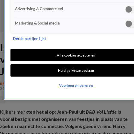
Advertising & Commercieel
Marketing & Social media
Derde partijen lijst
Is dit de echte reden van
vertrekkende vrouwen bij
Alle cookies accepteren
Jean-Paul in B&B Vol Liefde?
Huidige keuze opslaan
REALITY
Voorkeuren beheren
31 juli 2025, 12:51
Kijkers merkten het al op: Jean-Paul uit
B&B Vol Liefde
is
vooral bezig is met organiseren van feestjes in plaats van te
zoeken naar echte connectie. Volgens goede vriend Harry
Vermeegen is er echter nóg een reden waarom de dames snel