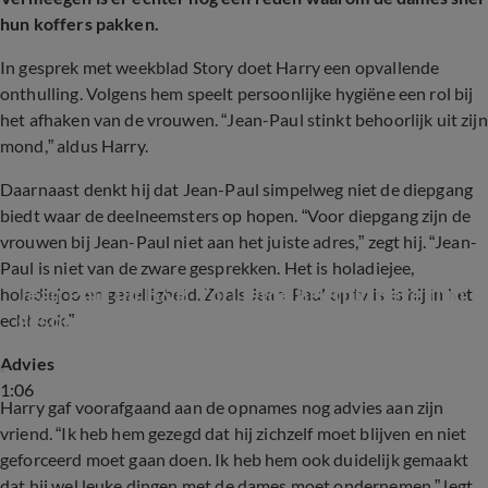
hun koffers pakken.
In gesprek met weekblad Story doet Harry een opvallende
onthulling. Volgens hem speelt persoonlijke hygiëne een rol bij
het afhaken van de vrouwen. “Jean-Paul stinkt behoorlijk uit zijn
mond,” aldus Harry.
Daarnaast denkt hij dat Jean-Paul simpelweg niet de diepgang
biedt waar de deelneemsters op hopen. “Voor diepgang zijn de
vrouwen bij Jean-Paul niet aan het juiste adres,” zegt hij. “Jean-
Paul is niet van de zware gesprekken. Het is holadiejee,
Jean Paul uit B&B Vol Liefde heeft in deze film 
holadiejoo en gezelligheid. Zoals Jean-Paul op tv is, is hij in het
gespeeld
echt ook.”
Advies
1:06
Harry gaf voorafgaand aan de opnames nog advies aan zijn
vriend. “Ik heb hem gezegd dat hij zichzelf moet blijven en niet
geforceerd moet gaan doen. Ik heb hem ook duidelijk gemaakt
dat hij wel leuke dingen met de dames moet ondernemen,” legt