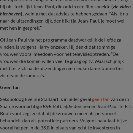
hij uit. Toch lijkt Jean-Paul, die ook in een film speelde
(
zie video
hierboven
),
weinig met dat advies te hebben gedaan. “Als ik nu
naar de uitzendingen kijk, denk ik: tja, Jean-Paul, je moet wel
met hen in gesprek.”
Of Jean-Paul via het programma daadwerkelijk de liefde zal
vinden, is volgens Harry onzeker. Hij denkt dat sommige
vrouwen vooral meedoen voor het televisieoptreden. “De
vrouwen die komen willen veel te graag op tv. Waarschijnlijk
meldt er zich na de uitzendingen een leuke dame, buiten het
zicht van de camera’s.”
Geen fan
Seksuoloog Eveline Stallaart is in ieder geval
geen fan
van de in
Spanje woonachtige
B&B Vol Liefde
-deelnemer Jean-Paul. In RTL
Boulevard zegt ze dat hij de vrouwen meer als personeel
behandelt dan als potentiële partners. Volgens haar laat hij ze
vooral helpen in de B&B in plaats van echt te investeren in