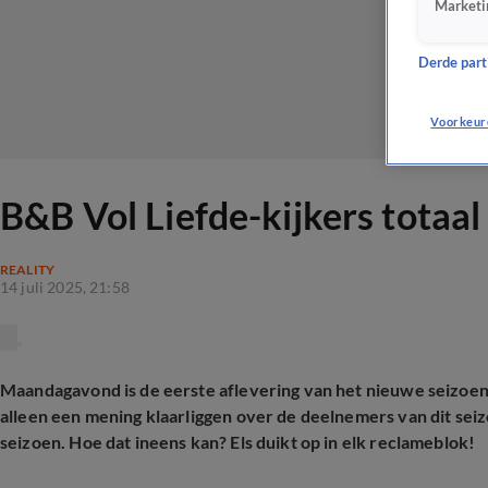
Marketi
Derde parti
Voorkeur
B&B Vol Liefde-kijkers totaa
REALITY
14 juli 2025, 21:58
Maandagavond is de eerste aflevering van het nieuwe seizoen 
alleen een mening klaarliggen over de deelnemers van dit sei
seizoen. Hoe dat ineens kan? Els duikt op in elk reclameblok!