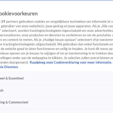
ookievoorkeuren
e
29
partners gebruiken cookies en vergelijkbare technieken om informatie te
s gebruiker van onze website(s), jouw gedrag en jouw apparaten. Als je „Alle co
” selecteert, worden trackingtechnologieën ingeschakeld om onze advertenties
personaliseren, onze producten en diensten te verbeteren en om de prestaties 
s en content te meten. Als je „Huidige keuze opslaan” selecteert of je toestemm
e trackingtechnologieën uitgeschakeld. We gebruiken dan enkel functionele en
de website goed te laten functioneren en veilig te houden. Je kunt dit menu op
ieuw openen om je keuzes te wijzigen of om je toestemming in te trekken door
ellingen onder aan de webpagina te klikken. Je selecties zullen overal binnen o
orden doorgevoerd.
Raadpleeg onze Cookieverklaring voor meer informatie.
ale Diensten.
eel & Essentieel
sch
sing & Commercieel