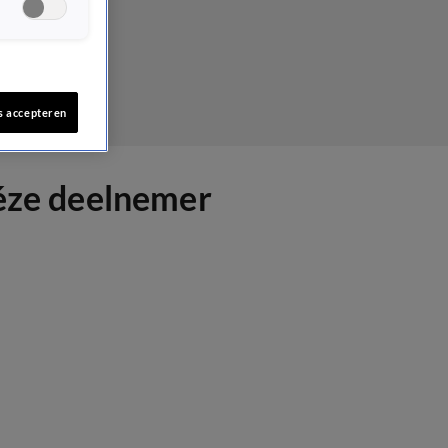
s accepteren
déze deelnemer