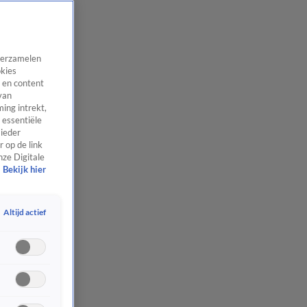
 verzamelen
okies
 en content
van
ing intrekt,
 essentiële
 ieder
 op de link
nze Digitale
Bekijk hier
Altijd actief