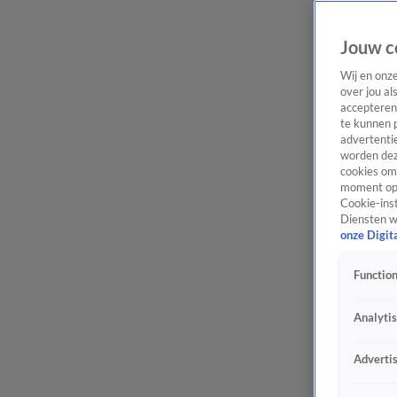
Jouw c
Wij en onz
over jou al
accepteren
te kunnen 
advertentie
worden dez
cookies om 
moment opn
Cookie-inst
Diensten w
onze Digit
Function
Analyti
Adverti