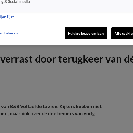
ng & Social media
jen lijst
en beheren
Huidige keuze opslaan
Alle cookie
l verrast door terugkeer van 
van B&B Vol Liefde te zien. Kijkers hebben niet
zoen, maar óók over de deelnemers van vorig