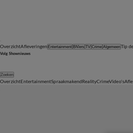
Overzicht
Afleveringen
Tip d
Entertainment
BN'ers
TV
Crime
Algemeen
Volg Shownieuws
Zoeken
Overzicht
Entertainment
Spraakmakend
Reality
Crime
Video's
Afl