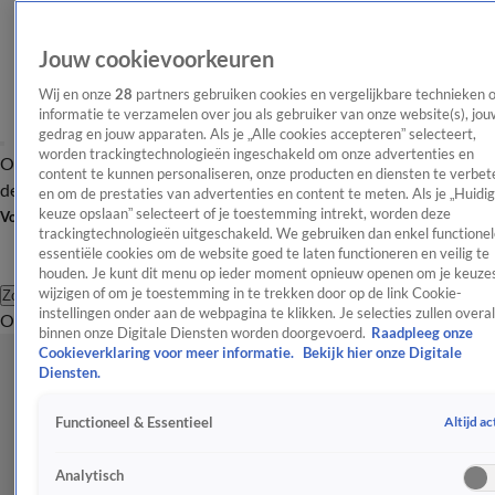
Jouw cookievoorkeuren
Wij en onze
28
partners gebruiken cookies en vergelijkbare technieken 
informatie te verzamelen over jou als gebruiker van onze website(s), jou
gedrag en jouw apparaten. Als je „Alle cookies accepteren” selecteert,
worden trackingtechnologieën ingeschakeld om onze advertenties en
Overzicht
Afleveringen
Tip
Entertainment
BN'ers
TV
Crime
Algemeen
content te kunnen personaliseren, onze producten en diensten te verbet
de redactie
Nieuwsbrief
en om de prestaties van advertenties en content te meten. Als je „Huidi
keuze opslaan” selecteert of je toestemming intrekt, worden deze
Volg Shownieuws
trackingtechnologieën uitgeschakeld. We gebruiken dan enkel functionel
essentiële cookies om de website goed te laten functioneren en veilig te
houden. Je kunt dit menu op ieder moment opnieuw openen om je keuzes
wijzigen of om je toestemming in te trekken door op de link Cookie-
Zoeken
instellingen onder aan de webpagina te klikken. Je selecties zullen overal
Overzicht
Entertainment
Spraakmakend
Reality
Crime
Video's
Afl
binnen onze Digitale Diensten worden doorgevoerd.
Raadpleeg onze
Cookieverklaring voor meer informatie.
Bekijk hier onze Digitale
Diensten.
Altijd ac
Functioneel & Essentieel
Analytisch