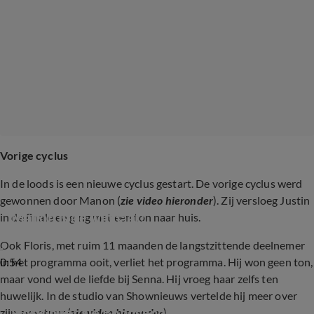
Vorige cyclus
In de loods is een nieuwe cyclus gestart. De vorige cyclus werd
gewonnen door Manon (
zie video hieronder
). Zij versloeg Justin
Manon is de winnaar!
in de finale en ging met een ton naar huis.
Ook Floris, met ruim 11 maanden de langstzittende deelnemer
0:54
in het programma ooit, verliet het programma. Hij won geen ton,
maar vond wel de liefde bij Senna. Hij vroeg haar zelfs ten
huwelijk. In de studio van Shownieuws vertelde hij meer over
Floris over De Bondgenoten
zijn avontuur (
zie video hieronder
).