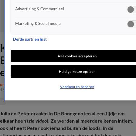
Advertising & Commercieel
Marketing & Social media
Derde partijen lijst
Kijkers geven deze
Bondgenoten-deelnemer
Alle cookies accepteren
ervan langs
Huidige keuze opslaan
REALITY
Voorkeuren beheren
16 juni 2025, 20:19
Julia en Peter draaien in De Bondgenoten al een tijdje om
elkaar heen (
zie video
). Ze werden al meerdere keren intiem,
ook al heeft Peter ook iemand buiten de loods. In de
aflevering van maandagavond is te zien dat het duo seks