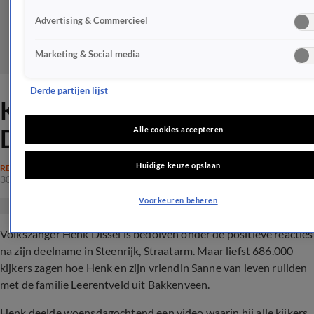
Advertising & Commercieel
Marketing & Social media
Derde partijen lijst
Kijkers helemaal dol op Henk
Dissel in Steenrijk, Straatarm
Alle cookies accepteren
Huidige keuze opslaan
REALITY
30 okt 2019, 11:45
Voorkeuren beheren
Volkszanger Henk Dissel is bedolven onder de positieve reacties
na zijn deelname in Steenrijk, Straatarm. Maar liefst 686.000
kijkers zagen hoe Henk en zijn vriendin Sanne van leven ruilden
met de familie Leerentveld uit Bakkenveen.
Henk deelde woensdagochtend een video waarin hij alle kijkers