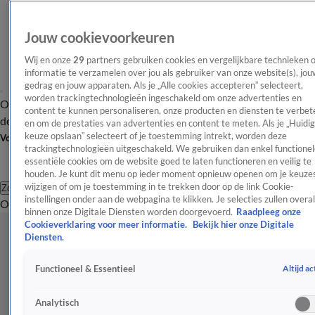
Jouw cookievoorkeuren
Wij en onze
29
partners gebruiken cookies en vergelijkbare technieken 
informatie te verzamelen over jou als gebruiker van onze website(s), jou
gedrag en jouw apparaten. Als je „Alle cookies accepteren” selecteert,
worden trackingtechnologieën ingeschakeld om onze advertenties en
Overzicht
Afleveringen
Tip
Entertainment
BN'ers
TV
Crime
Algemeen
content te kunnen personaliseren, onze producten en diensten te verbet
de redactie
Nieuwsbrief
en om de prestaties van advertenties en content te meten. Als je „Huidi
keuze opslaan” selecteert of je toestemming intrekt, worden deze
Volg Shownieuws
trackingtechnologieën uitgeschakeld. We gebruiken dan enkel functionel
essentiële cookies om de website goed te laten functioneren en veilig te
houden. Je kunt dit menu op ieder moment opnieuw openen om je keuzes
wijzigen of om je toestemming in te trekken door op de link Cookie-
Zoeken
instellingen onder aan de webpagina te klikken. Je selecties zullen overal
Overzicht
Entertainment
Spraakmakend
Reality
Crime
Video's
Afl
binnen onze Digitale Diensten worden doorgevoerd.
Raadpleeg onze
Cookieverklaring voor meer informatie.
Bekijk hier onze Digitale
Diensten.
Altijd ac
Functioneel & Essentieel
Analytisch