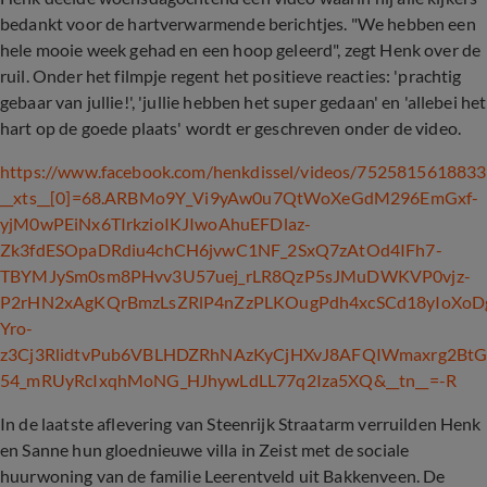
bedankt voor de hartverwarmende berichtjes. "We hebben een
hele mooie week gehad en een hoop geleerd", zegt Henk over de
ruil. Onder het filmpje regent het positieve reacties: 'prachtig
gebaar van jullie!', 'jullie hebben het super gedaan' en 'allebei het
hart op de goede plaats' wordt er geschreven onder de video.
https://www.facebook.com/henkdissel/videos/7525815618833
__xts__[0]=68.ARBMo9Y_Vi9yAw0u7QtWoXeGdM296EmGxf-
yjM0wPEiNx6TIrkzioIKJIwoAhuEFDlaz-
Zk3fdESOpaDRdiu4chCH6jvwC1NF_2SxQ7zAtOd4IFh7-
TBYMJySm0sm8PHvv3U57uej_rLR8QzP5sJMuDWKVP0vjz-
P2rHN2xAgKQrBmzLsZRlP4nZzPLKOugPdh4xcSCd18yIoXoD
Yro-
z3Cj3RlidtvPub6VBLHDZRhNAzKyCjHXvJ8AFQIWmaxrg2BtG
54_mRUyRcIxqhMoNG_HJhywLdLL77q2Iza5XQ
&
__tn__=-R
In de laatste aflevering van Steenrijk Straatarm verruilden Henk
en Sanne hun gloednieuwe villa in Zeist met de sociale
huurwoning van de familie Leerentveld uit Bakkenveen. De