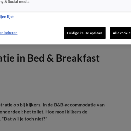
ng & Social media
jen lijst
en beheren
Huidige keuze opslaan
Alle cookie
uatie in Bed & Breakfast
stratie op bij kijkers. In de B&B-accommodatie van
nderdeel: het toilet. Hoe mooi kijkers de
"Dat wil je toch niet?"