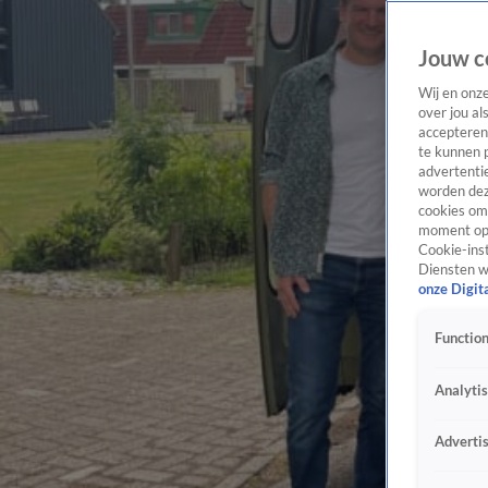
Jouw c
Wij en onz
over jou al
accepteren
te kunnen 
advertentie
worden dez
cookies om 
moment opn
Cookie-inst
Diensten w
onze Digit
Function
Analyti
Adverti