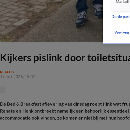
Marketi
Derde parti
Voorkeur
Kijkers pislink door toiletsit
REALITY
19 mrt 2025, 15:02
De Bed & Breakfast aflevering van dinsdag roept flink wat fru
Renate en Henk ontbreekt namelijk een behoorlijk essentieel o
accommodatie ook vinden, ze komen er niet bij met hun hoofd. 