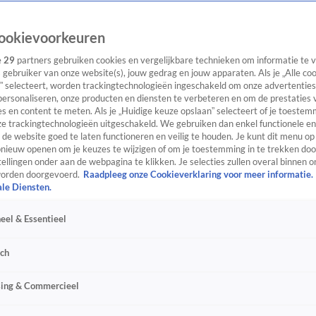
ookievoorkeuren
e
29
partners gebruiken cookies en vergelijkbare technieken om informatie te
s gebruiker van onze website(s), jouw gedrag en jouw apparaten. Als je „Alle co
” selecteert, worden trackingtechnologieën ingeschakeld om onze advertenties
personaliseren, onze producten en diensten te verbeteren en om de prestaties 
s en content te meten. Als je „Huidige keuze opslaan” selecteert of je toestemm
e trackingtechnologieën uitgeschakeld. We gebruiken dan enkel functionele en
de website goed te laten functioneren en veilig te houden. Je kunt dit menu op
ieuw openen om je keuzes te wijzigen of om je toestemming in te trekken door
ellingen onder aan de webpagina te klikken. Je selecties zullen overal binnen o
orden doorgevoerd.
Raadpleeg onze Cookieverklaring voor meer informatie.
ale Diensten.
eel & Essentieel
sch
sing & Commercieel