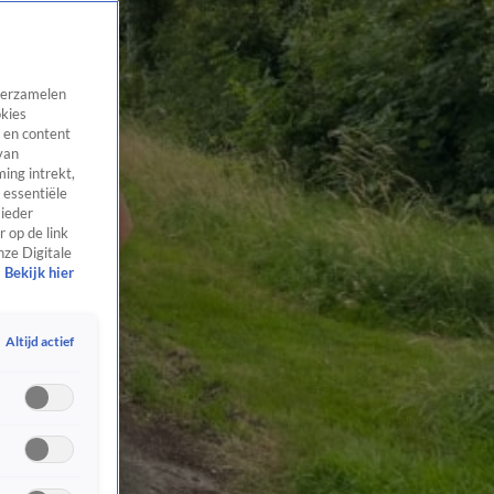
 verzamelen
okies
 en content
van
ing intrekt,
 essentiële
 ieder
 op de link
nze Digitale
Bekijk hier
Altijd actief