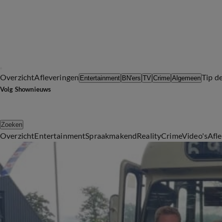
Overzicht
Afleveringen
Tip d
Entertainment
BN'ers
TV
Crime
Algemeen
Volg Shownieuws
Zoeken
Overzicht
Entertainment
Spraakmakend
Reality
Crime
Video's
Afl