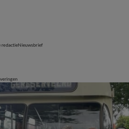
e redactie
Nieuwsbrief
everingen