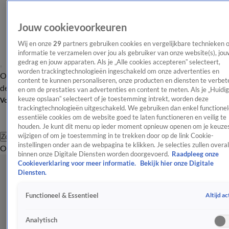
Jouw cookievoorkeuren
Wij en onze
29
partners gebruiken cookies en vergelijkbare technieken 
informatie te verzamelen over jou als gebruiker van onze website(s), jou
gedrag en jouw apparaten. Als je „Alle cookies accepteren” selecteert,
worden trackingtechnologieën ingeschakeld om onze advertenties en
Overzicht
Afleveringen
Tip
Entertainment
BN'ers
TV
Crime
Algemeen
content te kunnen personaliseren, onze producten en diensten te verbet
de redactie
Nieuwsbrief
en om de prestaties van advertenties en content te meten. Als je „Huidi
keuze opslaan” selecteert of je toestemming intrekt, worden deze
Volg Shownieuws
trackingtechnologieën uitgeschakeld. We gebruiken dan enkel functionel
essentiële cookies om de website goed te laten functioneren en veilig te
houden. Je kunt dit menu op ieder moment opnieuw openen om je keuzes
wijzigen of om je toestemming in te trekken door op de link Cookie-
Zoeken
instellingen onder aan de webpagina te klikken. Je selecties zullen overal
Overzicht
Entertainment
Spraakmakend
Reality
Crime
Video's
Afl
binnen onze Digitale Diensten worden doorgevoerd.
Raadpleeg onze
Cookieverklaring voor meer informatie.
Bekijk hier onze Digitale
Diensten.
Altijd ac
Functioneel & Essentieel
Analytisch