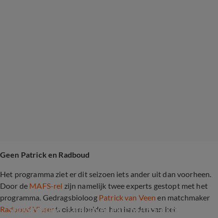
Geen Patrick en Radboud
Het programma ziet er dit seizoen iets ander uit dan voorheen.
Door de
MAFS-rel
zijn namelijk twee experts gestopt met het
programma. Gedragsbioloog
Patrick van Veen
en matchmaker
Shownieuws-tafel over exit MAFS-expert 
Radboud Visser
trokken beiden hun handen van het