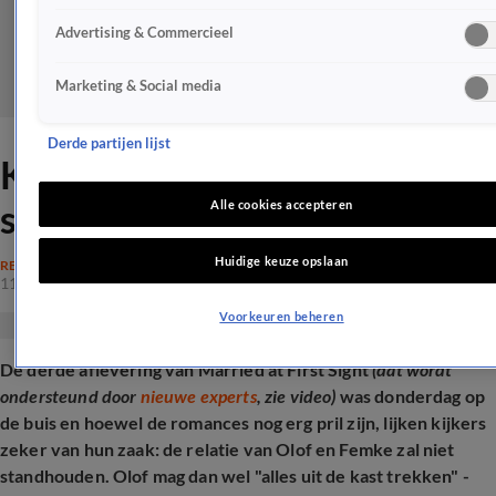
Advertising & Commercieel
Marketing & Social media
Derde partijen lijst
Kijkers zien MAFS-huwelijk
snel stranden: 'Nu al spijt'
Alle cookies accepteren
Huidige keuze opslaan
REALITY
11 apr 2025, 08:51
Voorkeuren beheren
De derde aflevering van Married at First Sight
(dat wordt
ondersteund door
nieuwe experts
, zie video)
was donderdag op
de buis en hoewel de romances nog erg pril zijn, lijken kijkers
zeker van hun zaak: de relatie van Olof en Femke zal niet
standhouden. Olof mag dan wel "alles uit de kast trekken" -