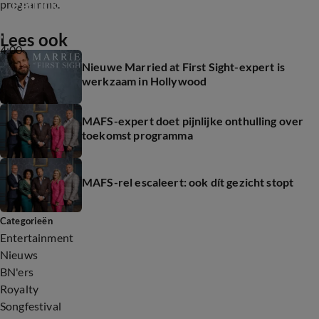
Patrick
programma.
Lees ook
4:00
Nieuwe Married at First Sight-expert is
werkzaam in Hollywood
MAFS-expert doet pijnlijke onthulling over
toekomst programma
MAFS-rel escaleert: ook dít gezicht stopt
Categorieën
Entertainment
Nieuws
BN'ers
Royalty
Songfestival