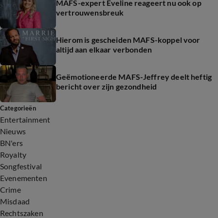
MAFS-expert Eveline reageert nu ook op
vertrouwensbreuk
Hierom is gescheiden MAFS-koppel voor
altijd aan elkaar verbonden
Geëmotioneerde MAFS-Jeffrey deelt heftig
bericht over zijn gezondheid
Categorieën
Entertainment
Nieuws
BN'ers
Royalty
Songfestival
Evenementen
Crime
Misdaad
Rechtszaken