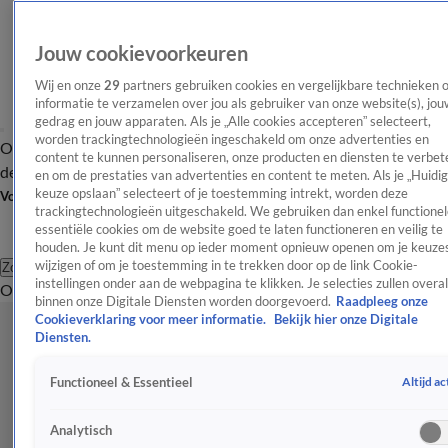
Jouw cookievoorkeuren
Wij en onze
29
partners gebruiken cookies en vergelijkbare technieken 
informatie te verzamelen over jou als gebruiker van onze website(s), jou
gedrag en jouw apparaten. Als je „Alle cookies accepteren” selecteert,
worden trackingtechnologieën ingeschakeld om onze advertenties en
Overzicht
Afleveringen
Tip
Entertainment
BN'ers
TV
Crime
Algemeen
content te kunnen personaliseren, onze producten en diensten te verbet
de redactie
Nieuwsbrief
en om de prestaties van advertenties en content te meten. Als je „Huidi
keuze opslaan” selecteert of je toestemming intrekt, worden deze
Volg Shownieuws
trackingtechnologieën uitgeschakeld. We gebruiken dan enkel functionel
essentiële cookies om de website goed te laten functioneren en veilig te
houden. Je kunt dit menu op ieder moment opnieuw openen om je keuzes
wijzigen of om je toestemming in te trekken door op de link Cookie-
Zoeken
instellingen onder aan de webpagina te klikken. Je selecties zullen overal
Overzicht
Entertainment
Spraakmakend
Reality
Crime
Video's
Afl
binnen onze Digitale Diensten worden doorgevoerd.
Raadpleeg onze
Cookieverklaring voor meer informatie.
Bekijk hier onze Digitale
Diensten.
Altijd ac
Functioneel & Essentieel
Analytisch