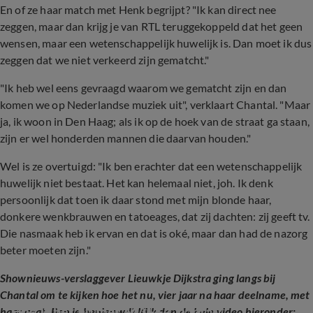
En of ze haar match met Henk begrijpt? "Ik kan direct nee
zeggen, maar dan krijg je van RTL teruggekoppeld dat het geen
wensen, maar een wetenschappelijk huwelijk is. Dan moet ik dus
zeggen dat we niet verkeerd zijn gematcht."
"Ik heb wel eens gevraagd waarom we gematcht zijn en dan
komen we op Nederlandse muziek uit", verklaart Chantal. "Maar
ja, ik woon in Den Haag; als ik op de hoek van de straat ga staan,
zijn er wel honderden mannen die daarvan houden."
Wel is ze overtuigd: "Ik ben erachter dat een wetenschappelijk
huwelijk niet bestaat. Het kan helemaal niet, joh. Ik denk
persoonlijk dat toen ik daar stond met mijn blonde haar,
donkere wenkbrauwen en tatoeages, dat zij dachten: zij geeft tv.
Die nasmaak heb ik ervan en dat is oké, maar dan had de nazorg
beter moeten zijn."
Shownieuws-verslaggever Lieuwkje Dijkstra ging langs bij
Chantal om te kijken hoe het nu, vier jaar na haar deelname, met
Hoe is het nu met MAFS-Chantal?
haar gaat. Ben je benieuwd? Kijk dan de hele video hieronder: