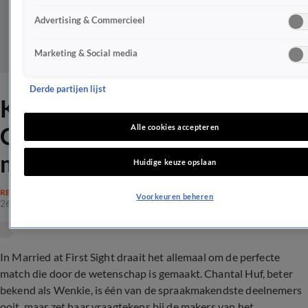
Advertising & Commercieel
Marketing & Social media
Derde partijen lijst
Kijkersbedrog? MAFS-
Chantal zet vraagtekens bij
Alle cookies accepteren
makers
Huidige keuze opslaan
REALITY
Voorkeuren beheren
26 mrt 2024, 20:23
In Married at First Sight draait het allemaal om de perfecte
match die door de wetenschap is gemaakt. Chantal Huf, beter
bekend als Wenkie, is één van de spraakmakendste deelnemers
ooit, maar zet haar vraagtekens bij de makers van het