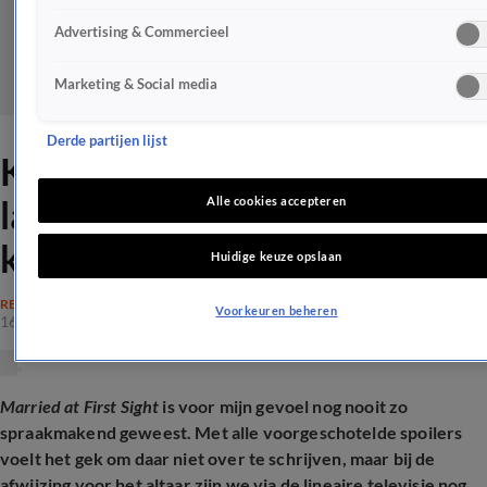
Advertising & Commercieel
Marketing & Social media
Derde partijen lijst
Kirsten moet haar muur
laten zakken, anders is Luigi
Alle cookies accepteren
kansloos in MAFS
Huidige keuze opslaan
REALITY
Voorkeuren beheren
16 apr 2026, 22:22
Married at First Sight
is voor mijn gevoel nog nooit zo
spraakmakend geweest. Met alle voorgeschotelde spoilers
voelt het gek om daar niet over te schrijven, maar bij de
afwijzing voor het altaar zijn we via de lineaire televisie nog