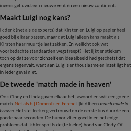
ineens gehuwd, een nieuwe vent én een nieuw continent.
Maakt Luigi nog kans?
Ik denk (net als de experts) dat Kirsten en Luigi op papier heel
goed bij elkaar passen, maar dat Luigi alleen kans maakt als
Kirsten haar muurtje laat zakken. En wellicht ook wat
voorbedachte standaarden wegstreept? Het lijkt er stiekem
toch op dat ze voor zichzelf een ideaalbeeld had geschetst dat
ergens tegenvalt, want aan Luigi's enthousiasme en inzet ligt het
in ieder geval niet.
De tweede 'match made in heaven'
Ook Cindy en Linda gaven elkaar het jawoord en wát een goede
match.
Net als bij Domenik en Ferenc
lijkt dit een
match made in
heaven.
Het stel leek erg vertrouwd en de eerste kus duurde een
goede paar seconden. De humor zit er goed in en het enige
probleem dat ik hier spot is de (te kleine) hond van Cindy. Of