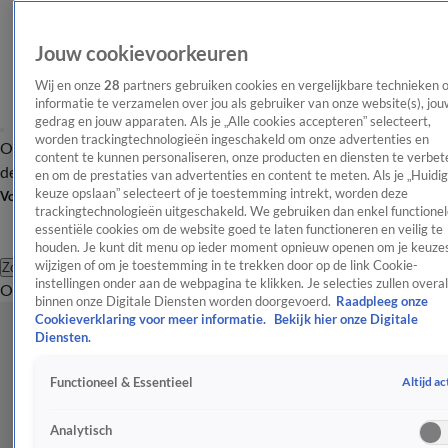
Jouw cookievoorkeuren
Wij en onze
28
partners gebruiken cookies en vergelijkbare technieken 
informatie te verzamelen over jou als gebruiker van onze website(s), jou
gedrag en jouw apparaten. Als je „Alle cookies accepteren” selecteert,
worden trackingtechnologieën ingeschakeld om onze advertenties en
Overzicht
Afleveringen
Tip
Entertainment
BN'ers
TV
Crime
Algemeen
content te kunnen personaliseren, onze producten en diensten te verbet
de redactie
Nieuwsbrief
en om de prestaties van advertenties en content te meten. Als je „Huidi
keuze opslaan” selecteert of je toestemming intrekt, worden deze
Volg Shownieuws
trackingtechnologieën uitgeschakeld. We gebruiken dan enkel functionel
essentiële cookies om de website goed te laten functioneren en veilig te
houden. Je kunt dit menu op ieder moment opnieuw openen om je keuzes
wijzigen of om je toestemming in te trekken door op de link Cookie-
Zoeken
instellingen onder aan de webpagina te klikken. Je selecties zullen overal
Overzicht
Entertainment
Spraakmakend
Reality
Crime
Video's
Afl
binnen onze Digitale Diensten worden doorgevoerd.
Raadpleeg onze
Cookieverklaring voor meer informatie.
Bekijk hier onze Digitale
Diensten.
Altijd ac
Functioneel & Essentieel
Analytisch