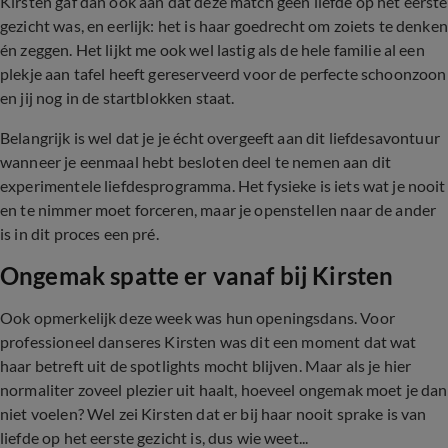
Kirsten gaf dan ook aan dat deze match geen liefde op het eerste
gezicht was, en eerlijk: het is haar goedrecht om zoiets te denken
én zeggen. Het lijkt me ook wel lastig als de hele familie al een
plekje aan tafel heeft gereserveerd voor de perfecte schoonzoon
en jij nog in de startblokken staat.
Belangrijk is wel dat je je écht overgeeft aan dit liefdesavontuur
wanneer je eenmaal hebt besloten deel te nemen aan dit
experimentele liefdesprogramma. Het fysieke is iets wat je nooit
en te nimmer moet forceren, maar je openstellen naar de ander
is in dit proces een pré.
Ongemak spatte er vanaf bij Kirsten
Ook opmerkelijk deze week was hun openingsdans. Voor
professioneel danseres Kirsten was dit een moment dat wat
haar betreft uit de spotlights mocht blijven. Maar als je hier
normaliter zoveel plezier uit haalt, hoeveel ongemak moet je dan
niet voelen? Wel zei Kirsten dat er bij haar nooit sprake is van
liefde op het eerste gezicht is, dus wie weet...